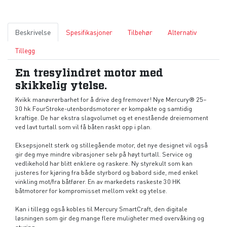
Beskrivelse
Spesifikasjoner
Tilbehør
Alternativ
Tillegg
En tresylindret motor med
skikkelig ytelse.
Kvikk manøvrerbarhet for å drive deg fremover! Nye Mercury® 25–
30 hk FourStroke-utenbordsmotorer er kompakte og samtidig
kraftige. De har ekstra slagvolumet og et enestående dreiemoment
ved lavt turtall som vil få båten raskt opp i plan.
Eksepsjonelt sterk og stillegående motor, det nye designet vil også
gir deg mye mindre vibrasjoner selv på høyt turtall. Service og
vedlikehold har blitt enklere og raskere. Ny styrekult som kan
justeres for kjøring fra både styrbord og babord side, med enkel
vinkling mot/fra båtfører. En av markedets raskeste 30 HK
båtmotorer for kompromisset mellom vekt og ytelse.
Kan i tillegg også kobles til Mercury SmartCraft, den digitale
løsningen som gir deg mange flere muligheter med overvåking og
styring.