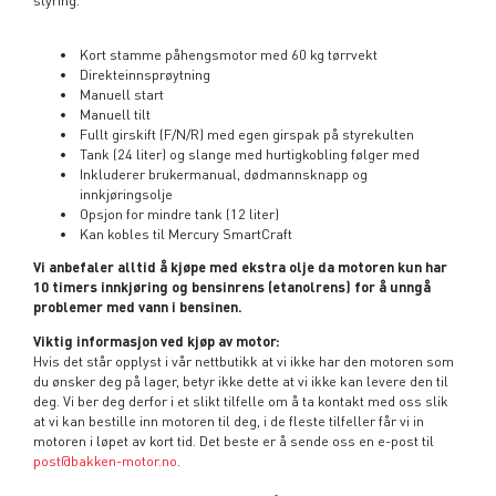
Kort stamme påhengsmotor med 60 kg tørrvekt
Direkteinnsprøytning
Manuell start
Manuell tilt
Fullt girskift (F/N/R) med egen girspak på styrekulten
Tank (24 liter) og slange med hurtigkobling følger med
Inkluderer brukermanual, dødmannsknapp og
innkjøringsolje
Opsjon for mindre tank (12 liter)
Kan kobles til Mercury SmartCraft
Vi anbefaler alltid å kjøpe med ekstra olje da motoren kun har
10 timers innkjøring og bensinrens (etanolrens) for å unngå
problemer med vann i bensinen.
Viktig informasjon ved kjøp av motor:
Hvis det står opplyst i vår nettbutikk at vi ikke har den motoren som
du ønsker deg på lager, betyr ikke dette at vi ikke kan levere den til
deg. Vi ber deg derfor i et slikt tilfelle om å ta kontakt med oss slik
at vi kan bestille inn motoren til deg, i de fleste tilfeller får vi in
motoren i løpet av kort tid. Det beste er å sende oss en e-post til
post@bakken-motor.no
.