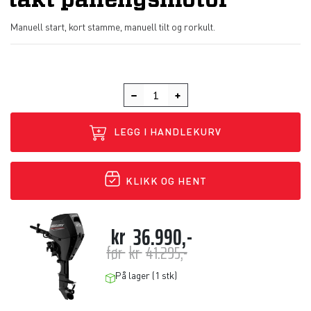
takt påhengsmotor
Manuell start, kort stamme, manuell tilt og rorkult.
LEGG I HANDLEKURV
KLIKK OG HENT
kr
36.990,-
før
kr
41.295,-
På lager (1 stk)