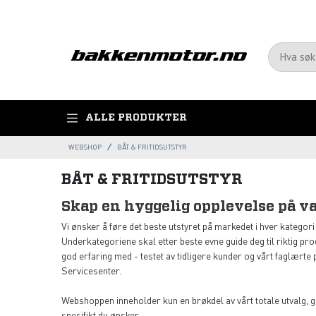
ALLE PRODUKTER
WEBSHOP
BÅT & FRITIDSUTSTYR
BÅT & FRITIDSUTSTYR
Skap en hyggelig opplevelse på v
Vi ønsker å føre det beste utstyret på markedet i hver kategori
Underkategoriene skal etter beste evne guide deg til riktig pro
god erfaring med - testet av tidligere kunder og vårt faglært
Servicesenter.
Webshoppen inneholder kun en brøkdel av vårt totale utvalg, gi
spesifikt du ønsker.