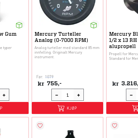
ew Gum
Mercury Turteller
Mercury Bl
Analog (0-7000 RPM)
1/2 x 13 RH
alupropell
e typer
Analog turteller med standard 85 mm
innfelling. Originalt Mercury
Propell for Mercu
instrument.
Standard for Mer
Før:
1079
kr
755,-
kr
3.216
ØP
KJØP