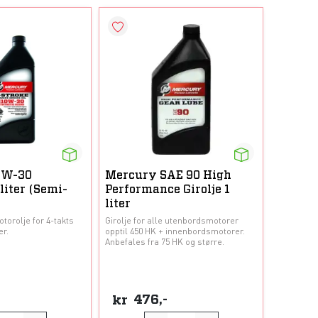
0W-30
Mercury SAE 90 High
 liter (Semi-
Performance Girolje 1
liter
torolje for 4-takts
Girolje for alle utenbordsmotorer
r.
opptil 450 HK + innenbordsmotorer.
Anbefales fra 75 HK og større.
kr
476,-