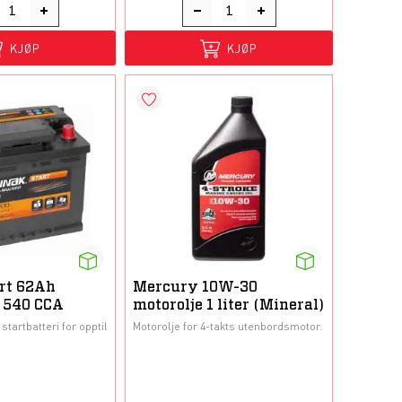
KJØP
KJØP
rt 62Ah
Mercury 10W-30
V 540 CCA
motorolje 1 liter (Mineral)
startbatteri for opptil
Motorolje for 4-takts utenbordsmotor.