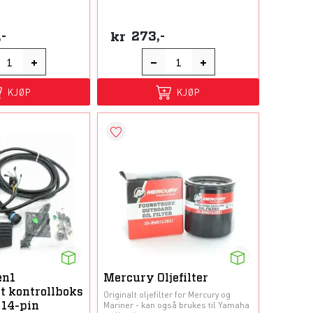
,-
kr
273,-
KJØP
KJØP
en1
Mercury Oljefilter
t kontrollboks
Originalt oljefilter for Mercury og
Mariner - kan også brukes til Yamaha
 14-pin