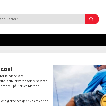
annet.
 for kundene våre.
dukt, dette er varer som vi selv har
e personell på Bakken Motor's
 oss gjerne beskjed hvis det er noe