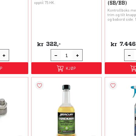
opptil 75 HK.
(SB/BB)
Kontrollboks med
trim og tilt knap
og babord side. 
kr
322,-
kr
7.446
ØP
KJØP