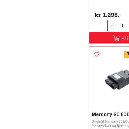
kr
1.298,-
KJ
Mercury 20 ECU
Original Mercury 20 EC
for styrekult og fjernsty