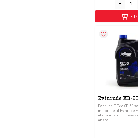
KJ
Evinrude XD-50 
Evinrude E-Tec XD 50 syn
motorolje til Evinrude 
utenbordsmotor. Passer
andre...