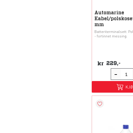
Automarine
Kabel/polskose
mm
Batteriterminalsett. Po
- fortinnet messing.
kr
229,-
KJ