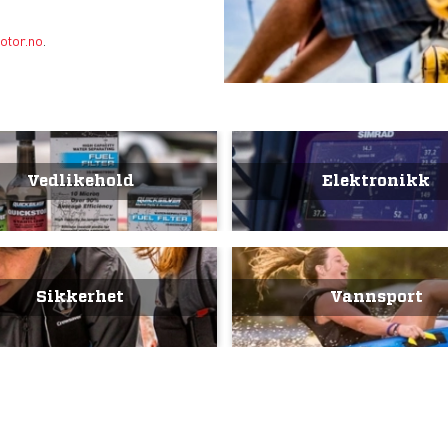
otor.no
.
Vedlikehold
Elektronikk
Sikkerhet
Vannsport