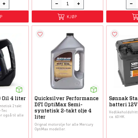
ØP
KJØP
Oil 4 liter
Quicksilver Performance
Sønnak Sta
DFI OptiMax Semi-
batteri 12
tetisk 2 takt
E-Tec
syntetisk 2-takt olje 4
Vedlikeholdsfritt 
 også til alle
ca. 60 HK.
liter
Orignal motorolje for alle Mercury
OptiMax modeller.