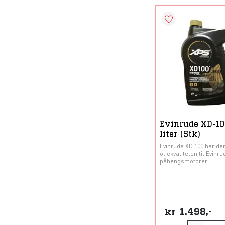
Evinrude XD-100
liter (Stk)
Evinrude XD 100 har de
oljekvaliteten til Evinr
påhengsmotorer
kr
1.498,-