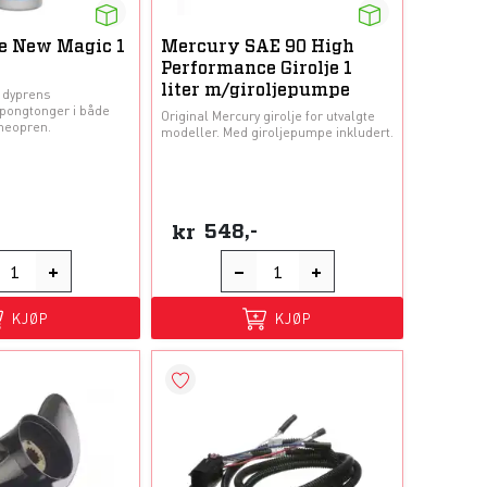
e New Magic 1
Mercury SAE 90 High
Performance Girolje 1
liter m/giroljepumpe
 dyprens
 pongtonger i både
Original Mercury girolje for utvalgte
neopren.
modeller. Med giroljepumpe inkludert.
kr
548,-
KJØP
KJØP