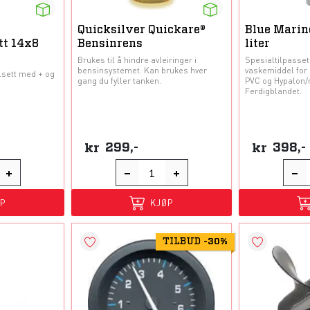
Quicksilver Quickare®
Blue Marin
tt 14x8
Bensinrens
liter
Brukes til å hindre avleiringer i
Spesialtilpasset
bensinsystemet. Kan brukes hver
vaskemiddel for
lsett med + og
gang du fyller tanken.
PVC og Hypalon/
Ferdigblandet.
kr
299,-
kr
398,-
ØP
KJØP
TILBUD
-
30%