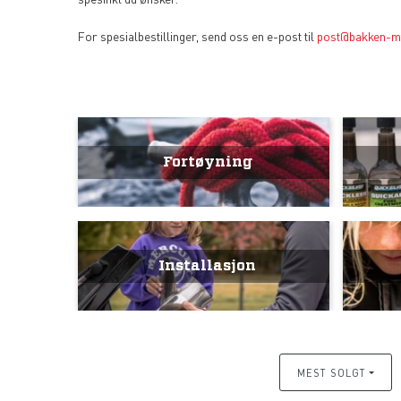
For spesialbestillinger, send oss en e-post til
post@bakken-m
Fortøyning
Installasjon
MEST SOLGT