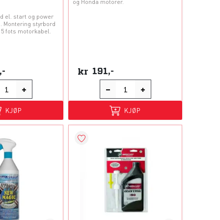
og Honda motorer.
 el. start og power
p. Montering styrbord
15 fots motorkabel.
,-
kr
191,-
KJØP
KJØP