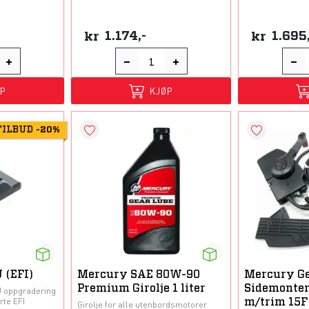
kr
1.174,-
kr
1.695
ØP
KJØP
TILBUD
-
20%
 (EFI)
Mercury SAE 80W-90
Mercury G
Premium Girolje 1 liter
Sidemonter
U oppgradering
rte EFI
m/trim 15F
Girolje for alle utenbordsmotorer