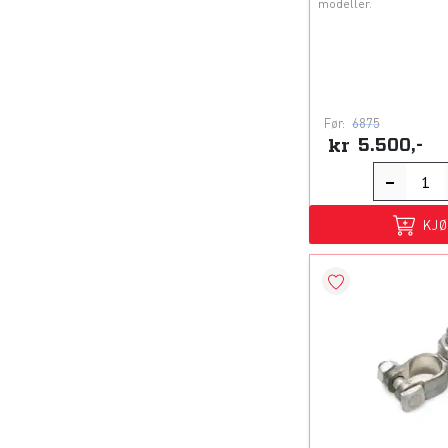
modeller.
Før:
6875
kr
5.500,-
KJ