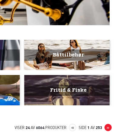
Båttilbehør
Fritid & Fiske
PREVIOUS
NEXT
«
»
VISER
24
AV
6064
PRODUKTER
SIDE
1
AV
253