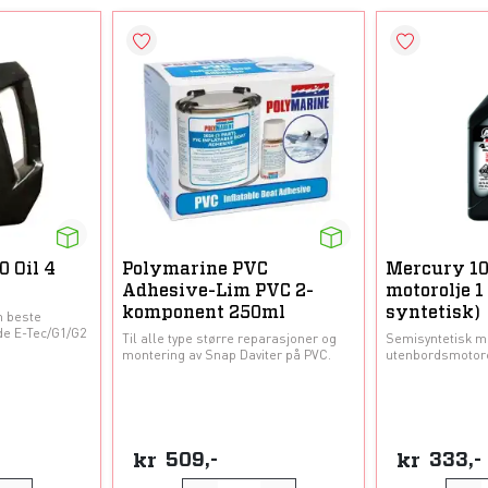
 Oil 4
Polymarine PVC
Mercury 1
Adhesive-Lim PVC 2-
motorolje 1
komponent 250ml
syntetisk)
n beste
ude E-Tec/G1/G2
Til alle type større reparasjoner og
Semisyntetisk mo
montering av Snap Daviter på PVC.
utenbordsmotore
kr
509,-
kr
333,-