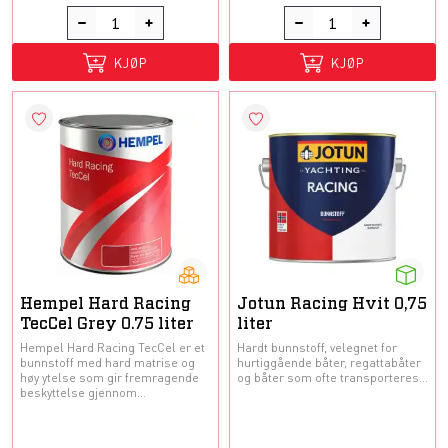
KJØP
KJØP
Hempel Hard Racing
Jotun Racing Hvit 0,75
TecCel Grey 0.75 liter
liter
Hempel Hard Racing TecCel er et
Hardt bunnstoff, velegnet for
bunnstoff med hard matrise og
hurtiggående båter, regattabåter
høy ytelse som gir fremragende
og båter som ofte transporteres...
beskyttelse gjennom...