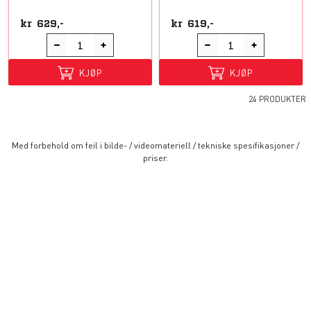
kr
629,-
kr
619,-
KJØP
KJØP
24 PRODUKTER
Med forbehold om feil i bilde- / videomateriell / tekniske spesifikasjoner /
priser.