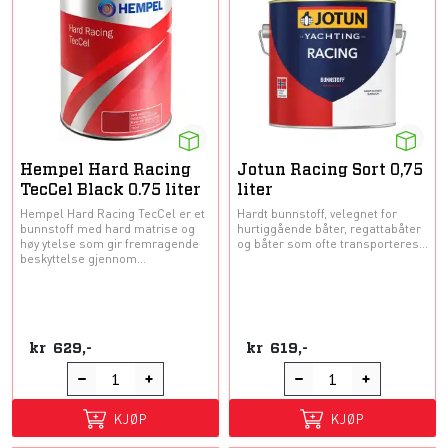
Hempel Hard Racing
Jotun Racing Sort 0,75
TecCel Black 0.75 liter
liter
Hempel Hard Racing TecCel er et
Hardt bunnstoff, velegnet for
bunnstoff med hard matrise og
hurtiggående båter, regattabåter
høy ytelse som gir fremragende
og båter som ofte transporteres...
beskyttelse gjennom...
kr
629,-
kr
619,-
KJØP
KJØP