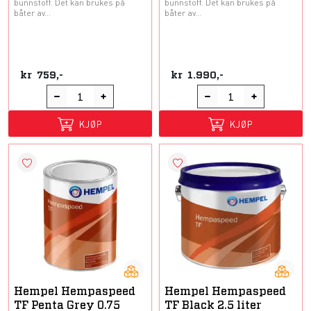
bunnstoff. Det kan brukes på
bunnstoff. Det kan brukes på
båter av...
båter av...
kr
759,-
kr
1.990,-
KJØP
KJØP
Hempel Hempaspeed
Hempel Hempaspeed
TF Penta Grey 0.75
TF Black 2.5 liter