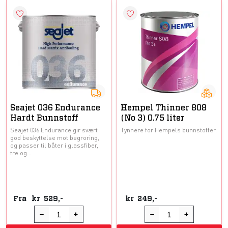
Seajet 036 Endurance
Hempel Thinner 808
Hardt Bunnstoff
(No 3) 0.75 liter
Seajet 036 Endurance gir svært
Tynnere for Hempels bunnstoffer.
god beskyttelse mot begroring,
og passer til båter i glassfiber,
tre og...
Fra
kr
529,-
kr
249,-