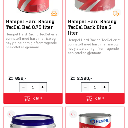
Hempel Hard Racing
Hempel Hard Racing
TecCel Red 0.75 liter
TecCel Dark Blue 5
liter
Hempel Hard Racing TecCel er et
bunnstoff med hard matrise og
Hempel Hard Racing TecCel er et
høy ytelse som gir fremragende
bunnstoff med hard matrise og
beskyttelse gjennom...
høy ytelse som gir fremragende
beskyttelse gjennom...
kr
629,-
kr
2.390,-
KJØP
KJØP