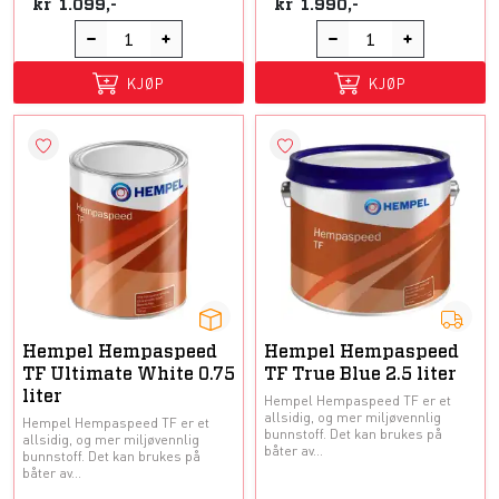
kr
1.099,-
kr
1.990,-
KJØP
KJØP
Hempel Hempaspeed
Hempel Hempaspeed
TF Ultimate White 0.75
TF True Blue 2.5 liter
liter
Hempel Hempaspeed TF er et
allsidig, og mer miljøvennlig
Hempel Hempaspeed TF er et
bunnstoff. Det kan brukes på
allsidig, og mer miljøvennlig
båter av...
bunnstoff. Det kan brukes på
båter av...