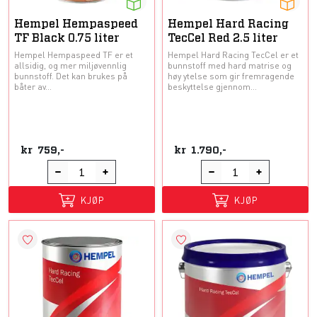
Hempel Hempaspeed
Hempel Hard Racing
TF Black 0.75 liter
TecCel Red 2.5 liter
Hempel Hempaspeed TF er et
Hempel Hard Racing TecCel er et
allsidig, og mer miljøvennlig
bunnstoff med hard matrise og
bunnstoff. Det kan brukes på
høy ytelse som gir fremragende
båter av...
beskyttelse gjennom...
kr
759,-
kr
1.790,-
KJØP
KJØP