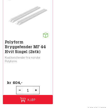
Polyform
Bryggefender MF 44
Hvit Singel (2stk)
Kvalitetsfender fra norske
Polyform.
kr
604,-
KJØP