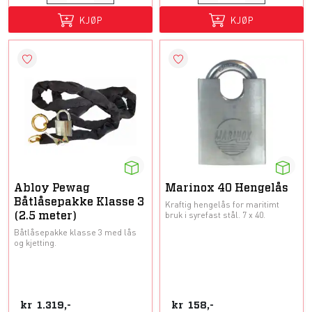
KJØP
KJØP
Abloy Pewag
Marinox 40 Hengelås
Båtlåsepakke Klasse 3
Kraftig hengelås for maritimt
bruk i syrefast stål. 7 x 40.
(2.5 meter)
Båtlåsepakke klasse 3 med lås
og kjetting.
kr
1.319,-
kr
158,-