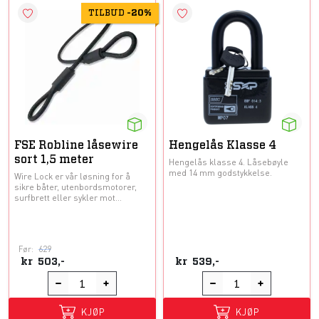
TILBUD
-
20%
FSE Robline låsewire
Hengelås Klasse 4
sort 1,5 meter
Hengelås klasse 4. Låsebøyle
med 14 mm godstykkelse.
Wire Lock er vår løsning for å
sikre båter, utenbordsmotorer,
surfbrett eller sykler mot...
Før:
629
kr
503,-
kr
539,-
KJØP
KJØP