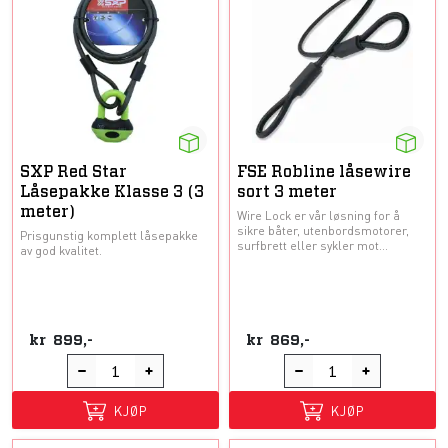
SXP Red Star
FSE Robline låsewire
Låsepakke Klasse 3 (3
sort 3 meter
meter)
Wire Lock er vår løsning for å
sikre båter, utenbordsmotorer,
Prisgunstig komplett låsepakke
surfbrett eller sykler mot...
av god kvalitet.
kr
899,-
kr
869,-
KJØP
KJØP