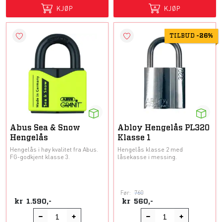
KJØP
KJØP
TILBUD
-
26%
Abus Sea & Snow
Abloy Hengelås PL320
Hengelås
Klasse 1
Hengelås i høy kvalitet fra Abus.
Hengelås klasse 2 med
FG-godkjent klasse 3.
låsekasse i messing.
Før:
760
kr
1.590,-
kr
560,-