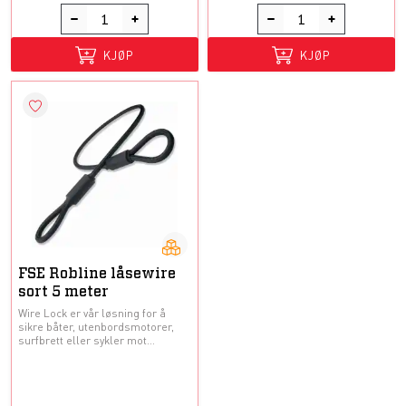
KJØP
KJØP
FSE Robline låsewire
sort 5 meter
Wire Lock er vår løsning for å
sikre båter, utenbordsmotorer,
surfbrett eller sykler mot...