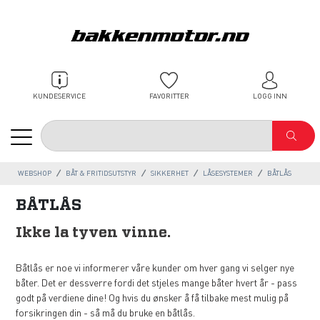
KUNDESERVICE
FAVORITTER
LOGG INN
WEBSHOP
BÅT & FRITIDSUTSTYR
SIKKERHET
LÅSESYSTEMER
BÅTLÅS
BÅTLÅS
Ikke la tyven vinne.
Båtlås er noe vi informerer våre kunder om hver gang vi selger nye
båter. Det er dessverre fordi det stjeles mange båter hvert år - pass
godt på verdiene dine! Og hvis du ønsker å få tilbake mest mulig på
forsikringen din - så må du bruke en båtlås.