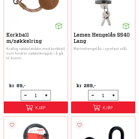
Korkball
Lemen Hengelås SS40
m/nøkkelring
Lang
Kraftig nøkkeldobbe med korkball
Marinehengelås i syrefast stål.
som hindrer nøkkelknippet i å gå
til bunns.
kr
89,-
kr
289,-
KJØP
KJØP