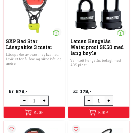
SXP Red Star
Lemen Hengelås
Låsepakke 3 meter
Waterproof SK50 med
lang bøyle
Låsepakke av svært høy kvalitet.
Utviklet for å låse og sikre båt, og
Vanntett hengelås belagt med
andre...
ABS plast.
kr
879,-
kr
179,-
KJØP
KJØP