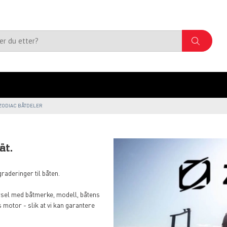
ZODIAC BÅTDELER
åt.
raderinger til båten.
pørsel med båtmerke, modell, båtens
motor - slik at vi kan garantere