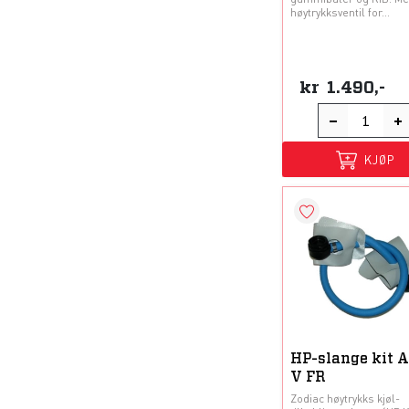
høytrykksventil for...
kr
1.490,-
KJØP
HP-slange kit A
V FR
Zodiac høytrykks kjøl-