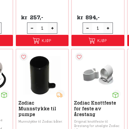
kr
257,-
kr
894,-
KJØP
KJØP
Zodiac
Zodiac Knottfeste
Munnstykke til
for feste av
pumpe
årestang
se
Munnstykke til Zodiac båter.
Original knottfeste til
årestang for utvalgte Zodiac
ed