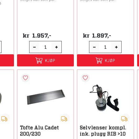
g.
kr
1.957,-
kr
1.897,-
KJØP
KJØP
Tofte Alu Cadet
Selvlenser kompl.
200/230
ink. plugg RIB >10