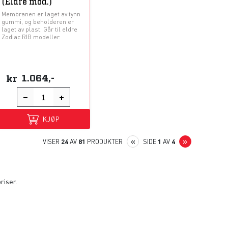
(Eldre mod.)
Membranen er laget av tynn
gummi, og beholderen er
laget av plast. Går til eldre
Zodiac RIB modeller.
kr
1.064,-
KJØP
PREVIOUS
NEXT
«
»
VISER
24
AV
81
PRODUKTER
SIDE
1
AV
4
riser.