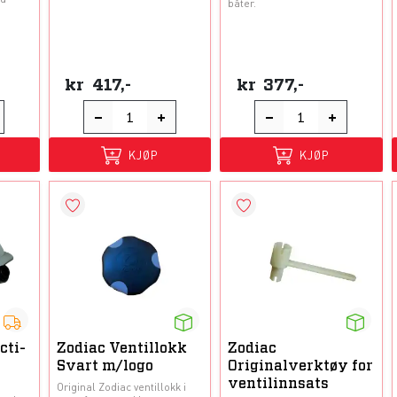
båter.
kr
417,-
kr
377,-
KJØP
KJØP
cti-
Zodiac Ventillokk
Zodiac
Svart m/logo
Originalverktøy for
ventilinnsats
Original Zodiac ventillokk i