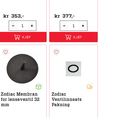
kr
353,-
kr
377,-
KJØP
KJØP
Zodiac Membran
Zodiac
for lenseventil 32
Ventilinnsats
mm
Pakning