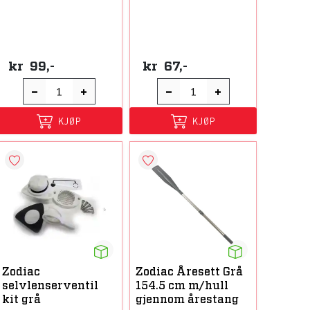
kr
99,-
kr
67,-
KJØP
KJØP
Zodiac
Zodiac Åresett Grå
selvlenserventil
154.5 cm m/hull
kit grå
gjennom årestang