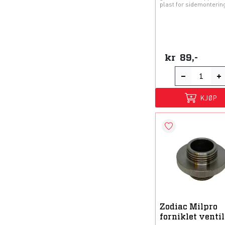
plast for sidemonterin
kr
89,-
KJØP
Zodiac Milpro
forniklet ventil