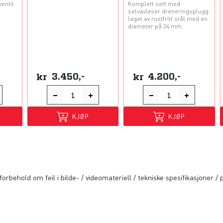
ventil
Komplett sett med
selvavløser dreneringsplugg
laget av rustfritt stål med en
diameter på 34 mm.
kr
3.450,-
kr
4.200,-
KJØP
KJØP
orbehold om feil i bilde- / videomateriell / tekniske spesifikasjoner / p