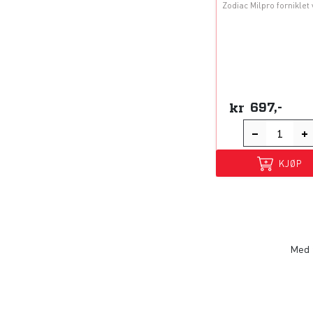
Zodiac Milpro forniklet 
kr
697,-
KJØP
Med f