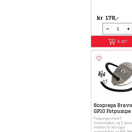
kr
178,-
KJØP
Scoprega Bravo
GP10 Fotpumpe
Fotpumpe med 7
munnstykker og 2 spis
ventiler til alle type
gummibåter og RIB. M