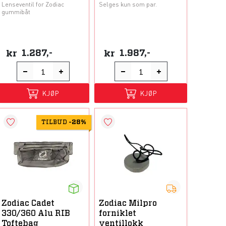
Lenseventil for Zodiac
Selges kun som par.
gummibåt
kr
1.287,-
kr
1.987,-
KJØP
KJØP
TILBUD
-
28%
Zodiac Cadet
Zodiac Milpro
330/360 Alu RIB
forniklet
Toftebag
ventillokk