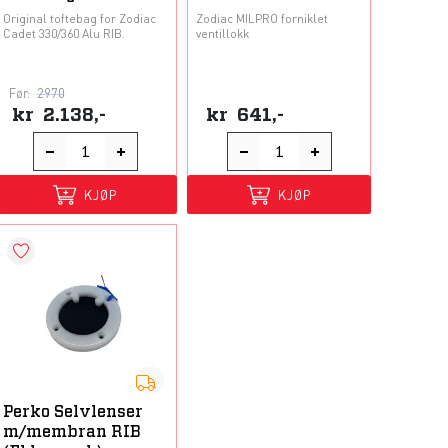
Original toftebag for Zodiac
Zodiac MILPRO forniklet
Cadet 330/360 Alu RIB.
ventillokk
Før:
2970
kr
2.138,-
kr
641,-
KJØP
KJØP
Perko Selvlenser
m/membran RIB