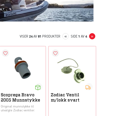
PREVIOUS
NEXT
«
»
VISER
24
AV
81
PRODUKTER
SIDE
1
AV
4
Scoprega Bravo
Zodiac Ventil
2005 Munnstykke
m/lokk svart
Original munnstykke til
utvalgte Zodiac ventiler.