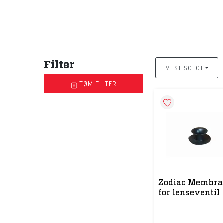
Filter
MEST SOLGT
TØM FILTER
Zodiac Membra
for lenseventil