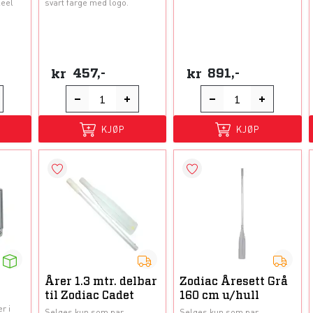
Keel
svart farge med logo.
kr
457,-
kr
891,-
KJØP
KJØP
Årer 1.3 mtr. delbar
Zodiac Åresett Grå
til Zodiac Cadet
160 cm u/hull
r i
Selges kun som par.
Selges kun som par.