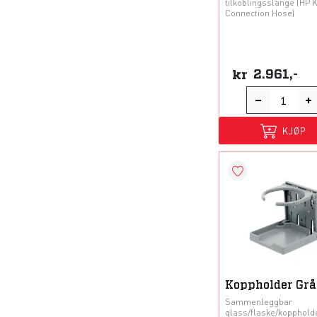
tilkoblingsslange (HP 
Connection Hose)
kr
2.961,-
KJØP
Koppholder Grå
Sammenleggbar
glass/flaske/koppholde