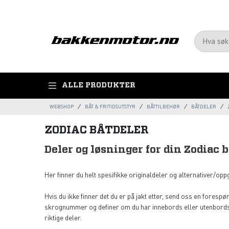
ALLE PRODUKTER
WEBSHOP
BÅT & FRITIDSUTSTYR
BÅTTILBEHØR
BÅTDELER
ZODIAC BÅTDELER
Deler og løsninger for din Zodiac b
Her finner du helt spesifikke originaldeler og alternativer/oppg
Hvis du ikke finner det du er på jakt etter, send oss en fores
skrognummer og definer om du har innebords eller utenbords 
riktige deler.