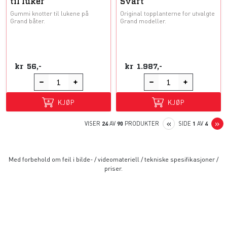
til luker
Svart
Gummi knotter til lukene på
Original topplanterne for utvalgte
Grand båter.
Grand modeller.
kr
56,-
kr
1.987,-
KJØP
KJØP
PREVIOUS
N
«
»
VISER
24
AV
90
PRODUKTER
SIDE
1
AV
4
Med forbehold om feil i bilde- / videomateriell / tekniske spesifikasjoner /
priser.