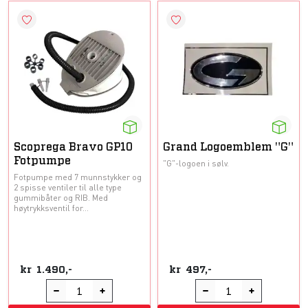
Scoprega Bravo GP10
Grand Logoemblem "G"
Fotpumpe
"G"-logoen i sølv.
Fotpumpe med 7 munnstykker og
2 spisse ventiler til alle type
gummibåter og RIB. Med
høytrykksventil for...
kr
1.490,-
kr
497,-