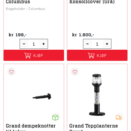
Columbus
Konsollcover (Grå)
Koppholder - Columbus
kr
199,-
kr
1.800,-
KJØP
KJØP
Grand dempeknotter
Grand Topplanterne