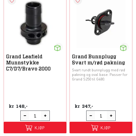
Grand Leafield
Grand Bunnplugg
Munnstykke
Svart m/rød pakning
C7/D7/Bravo 2000
Svart rundt bunnplugg med rød
pakning og oval base. Passer for
Grand S250 til G480.
kr
148,-
kr
347,-
KJØP
KJØP