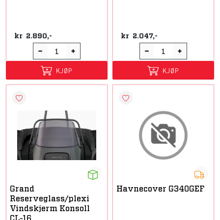
kr
2.890,-
kr
2.047,-
KJØP
KJØP
Grand
Havnecover G340GEF
Reserveglass/plexi
Vindskjerm Konsoll
CL-16