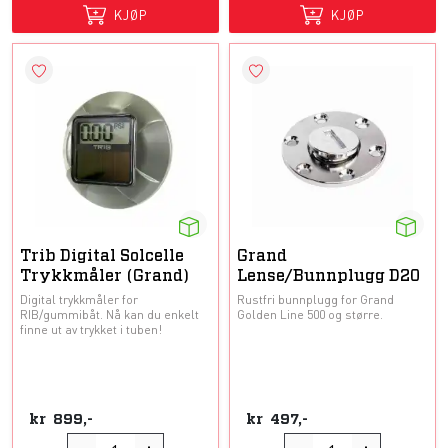
KJØP
KJØP
Trib Digital Solcelle
Grand
Trykkmåler (Grand)
Lense/Bunnplugg D20
Digital trykkmåler for
Rustfri bunnplugg for Grand
RIB/gummibåt. Nå kan du enkelt
Golden Line 500 og større.
finne ut av trykket i tuben!
kr
899,-
kr
497,-