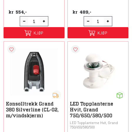
kr
554,-
kr
489,-
KJØP
KJØP
Konsolltrekk Grand
LED Topplanterne
380 Silverline (CL-02,
Hvit, Grand
m/vindskjerm)
750/650/580/500
LED Topplanterne Hvit, Grand
750/650/580/500