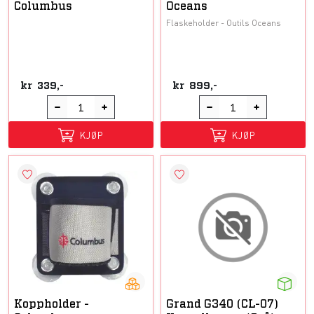
Columbus
Oceans
Flaskeholder - Outils Oceans
kr
339,-
kr
899,-
KJØP
KJØP
Koppholder -
Grand G340 (CL-07)