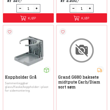
kr
327,-
kr
2.200,-
KJØP
KJØP
Koppholder Grå
Grand G680 baksete
midtpute Carb/Diam
Sammenleggbar
glass/flaske/koppholder i plast
sort søm
for sidemontering.