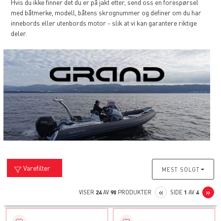
Hvis du ikke finner det du er på jakt etter, send oss en forespørsel
med båtmerke, modell, båtens skrognummer og definer om du har
innebords eller utenbords motor - slik at vi kan garantere riktige
deler.
Varefilter
MEST SOLGT
PREVIOUS
N
«
»
VISER
24
AV
90
PRODUKTER
SIDE
1
AV
4