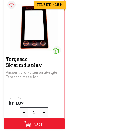
TILBUD
-
49%
Torqeedo
Skjermdisplay
Passer til rorkulten på utvalgte
Torqeedo modeller.
Før:
369
kr
187,-
KJØP