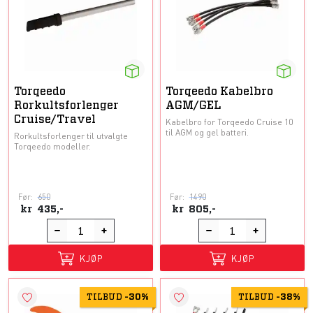
Torqeedo
Torqeedo Kabelbro
Rorkultsforlenger
AGM/GEL
Cruise/Travel
Kabelbro for Torqeedo Cruise 10
til AGM og gel batteri.
Rorkultsforlenger til utvalgte
Torqeedo modeller.
Før:
650
Før:
1490
kr
435,-
kr
805,-
KJØP
KJØP
TILBUD
-
30%
TILBUD
-
38%