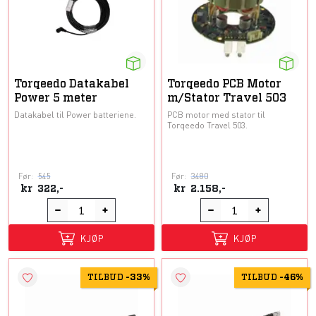
Torqeedo Datakabel
Torqeedo PCB Motor
Power 5 meter
m/Stator Travel 503
Datakabel til Power batteriene.
PCB motor med stator til
Torqeedo Travel 503.
Før:
545
Før:
3480
kr
322,-
kr
2.158,-
KJØP
KJØP
TILBUD
-
33%
TILBUD
-
46%