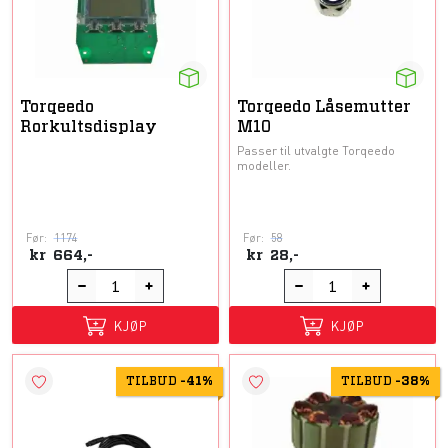
Torqeedo
Torqeedo Låsemutter
Rorkultsdisplay
M10
Passer til utvalgte Torqeedo
modeller.
Før:
1174
Før:
58
kr
664,-
kr
28,-
KJØP
KJØP
TILBUD
-
41%
TILBUD
-
38%