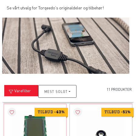
Se vårt utvalg for Torqeedo's originaldeler og tilbehør!
11 PRODUKTER
Varefilter
MEST SOLGT
TILBUD
-
43%
TILBUD
-
51%