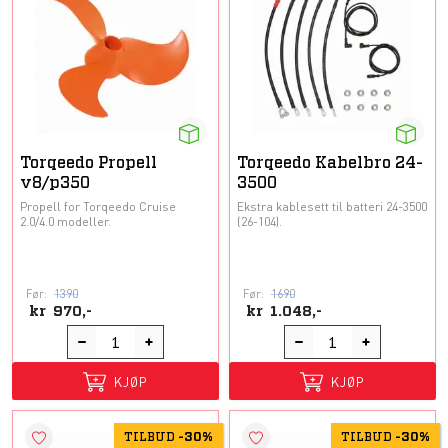
Torqeedo Propell
Torqeedo Kabelbro 24-
v8/p350
3500
Propell for Torqeedo Cruise
Ekstra kablesett til batteri 24-3500
2.0/4.0 modeller.
(26-104).
Før:
1390
Før:
1690
kr
970,-
kr
1.048,-
KJØP
KJØP
TILBUD
-
30%
TILBUD
-
30%