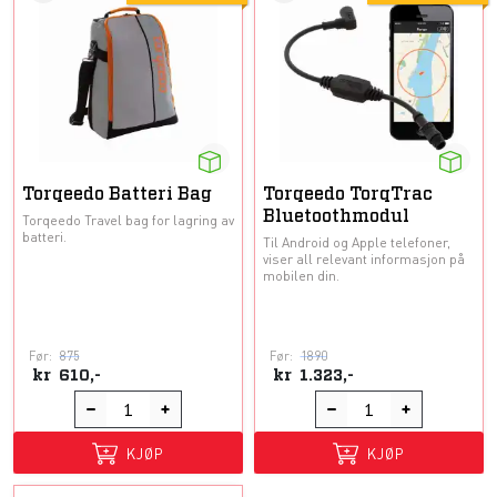
Torqeedo Batteri Bag
Torqeedo TorqTrac
Bluetoothmodul
Torqeedo Travel bag for lagring av
batteri.
Til Android og Apple telefoner,
viser all relevant informasjon på
mobilen din.
Før:
875
Før:
1890
kr
610,-
kr
1.323,-
KJØP
KJØP