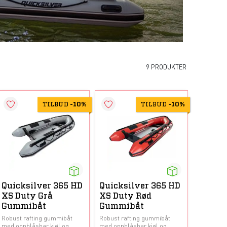
9 PRODUKTER
TILBUD
-
10%
TILBUD
-
10%
Quicksilver 365 HD
Quicksilver 365 HD
XS Duty Grå
XS Duty Rød
Gummibåt
Gummibåt
Robust rafting gummibåt
Robust rafting gummibåt
med oppblåsbar kjøl og
med oppblåsbar kjøl og