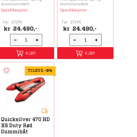
aluminiumsdørk.
aluminiumsdørk.
Spesifikasjoner:
Spesifikasjoner:
Før:
27295
Før:
27295
kr
24.490,-
kr
24.490,-
KJØP
KJØP
TILBUD
-
9%
Quicksilver 470 HD
XS Duty Rød
Gummibåt