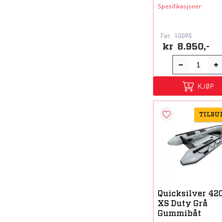
Spesifikasjoner:
Før:
10095
kr
8.950,-
KJØP
TILBU
Quicksilver 42
XS Duty Grå
Gummibåt