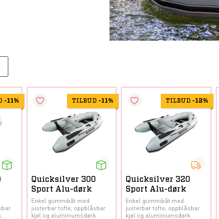
D
-
11%
TILBUD
-
11%
TILBUD
-
12%
0
Quicksilver 300
Quicksilver 320
Sport Alu-dørk
Sport Alu-dørk
Enkel gummibåt med
Enkel gummibåt med
sbar
justerbar tofte, oppblåsbar
justerbar tofte, oppblåsbar
.
kjøl og aluminiumsdørk.
kjøl og aluminiumsdørk.