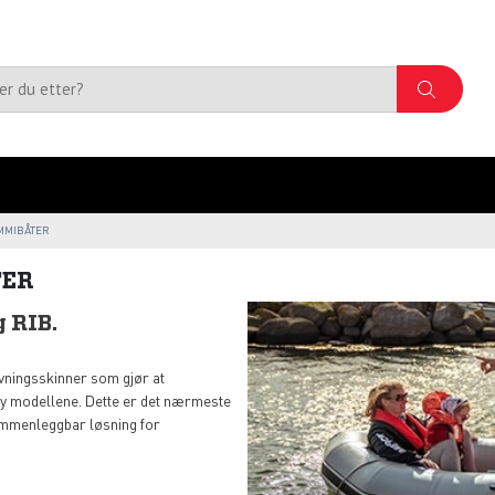
MMIBÅTER
TER
 RIB.
ivningsskinner som gjør at
hy modellene. Dette er det nærmeste
ammenleggbar løsning for