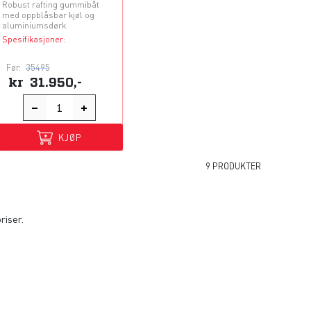
Robust rafting gummibåt
med oppblåsbar kjøl og
aluminiumsdørk.
Spesifikasjoner:
Før:
35495
kr
31.950,-
KJØP
9 PRODUKTER
riser.