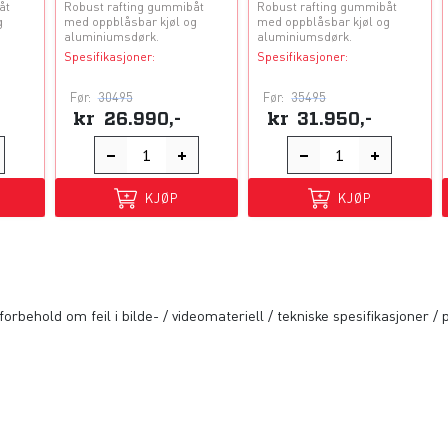
åt
Robust rafting gummibåt
Robust rafting gummibåt
g
med oppblåsbar kjøl og
med oppblåsbar kjøl og
aluminiumsdørk.
aluminiumsdørk.
Spesifikasjoner:
Spesifikasjoner:
Før:
30495
Før:
35495
kr
26.990,-
kr
31.950,-
KJØP
KJØP
orbehold om feil i bilde- / videomateriell / tekniske spesifikasjoner / p