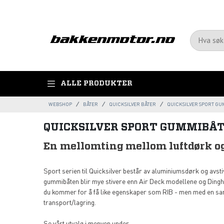
ALLE PRODUKTER
WEBSHOP
BÅTER
QUICKSILVER BÅTER
QUICKSILVER SPORT GU
QUICKSILVER SPORT GUMMIBÅ
En mellomting mellom luftdørk og
Sport serien til Quicksilver består av aluminiumsdørk og avst
gummibåten blir mye stivere enn Air Deck modellene og Ding
du kommer for å få like egenskaper som RIB - men med en s
transport/lagring.
Se vårt utvalg i menyen under.