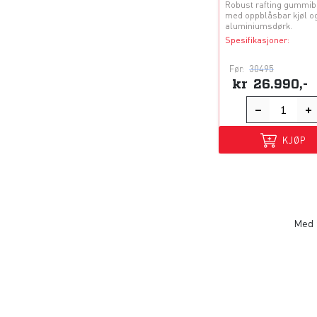
Robust rafting gummib
med oppblåsbar kjøl o
aluminiumsdørk.
Spesifikasjoner:
Før:
30495
kr
26.990,-
KJØP
Med f