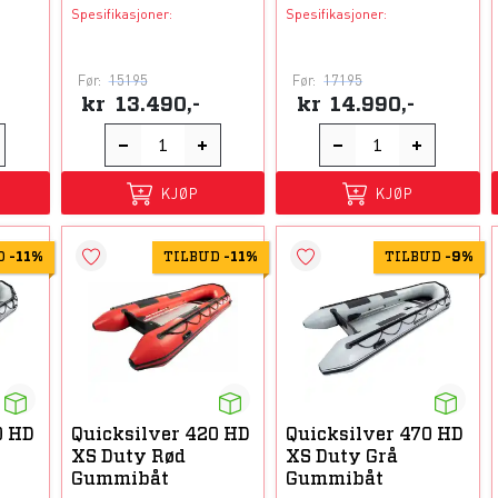
Spesifikasjoner:
Spesifikasjoner:
Før:
15195
Før:
17195
kr
13.490,-
kr
14.990,-
KJØP
KJØP
D
-
11%
TILBUD
-
11%
TILBUD
-
9%
0 HD
Quicksilver 420 HD
Quicksilver 470 HD
XS Duty Rød
XS Duty Grå
Gummibåt
Gummibåt