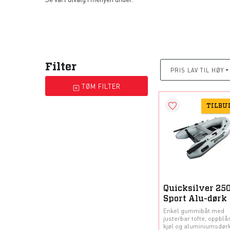
Filter
PRIS LAV TIL HØY
TØM FILTER
TILBU
Quicksilver 25
Sport Alu-dørk
Enkel gummibåt med
justerbar tofte, oppblå
kjøl og aluminiumsdørk