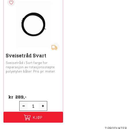
Sveisetråd Svart
Sveisetråd i Sort farge for
reparasjon av rotasjonsstøpte
polyetylen båter. Pris pr. meter.
kr
289,-
KJØP
7 PRODUKTER