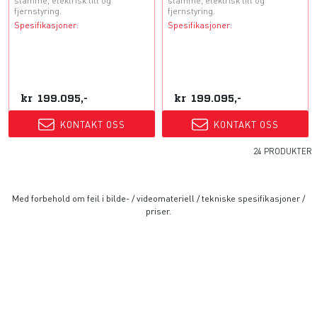
stamme, elektrisk tilt og
stamme, elektrisk tilt og
fjernstyring.
fjernstyring.
Spesifikasjoner:
Spesifikasjoner:
kr
199.095,-
kr
199.095,-
KONTAKT OSS
KONTAKT OSS
24 PRODUKTER
Med forbehold om feil i bilde- / videomateriell / tekniske spesifikasjoner /
priser.