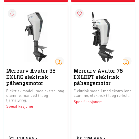
Mercury Avator 35
Mercury Avator 75
EXLRC elektrisk
EXLHPT elektrisk
påhengsmotor
påhengsmotor
Elektrisk modell med ekstra lang
Elektrisk modell med ekstra lang
stamme, manuell tilt og
stamme, elektrisk tilt og rorkult.
fjernstyring.
Spesifikasjoner:
Spesifikasjoner:
kr
114.595,-
kr
176.995,-