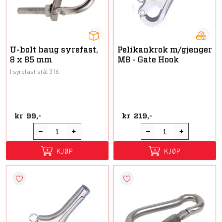
U-bolt baug syrefast,
Pelikankrok m/gjenger
8 x 85 mm
M8 - Gate Hook
I syrefast stål 316.
kr
99,-
kr
219,-
KJØP
KJØP