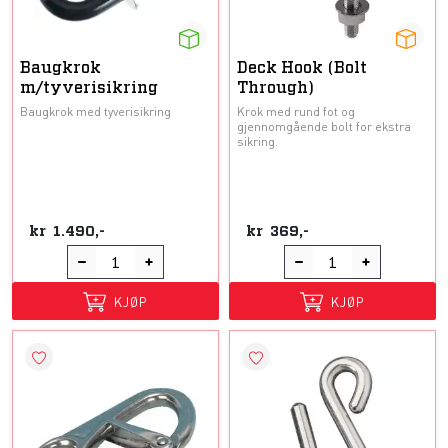
Baugkrok
Deck Hook (Bolt
m/tyverisikring
Through)
Baugkrok med tyverisikring
Krok med rund fot og
gjennomgående bolt for ekstra
sikring.
kr
1.490,-
kr
369,-
KJØP
KJØP