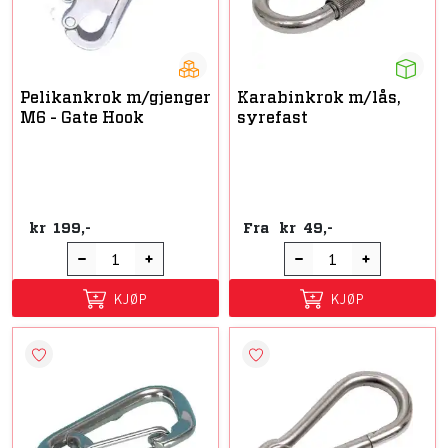
Pelikankrok m/gjenger
Karabinkrok m/lås,
M6 - Gate Hook
syrefast
kr
199,-
Fra
kr
49,-
KJØP
KJØP