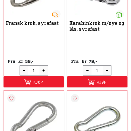
Fransk krok, syrefast
Karabinkrok m/øye og
lås, syrefast
Fra
kr
59,-
Fra
kr
79,-
KJØP
KJØP