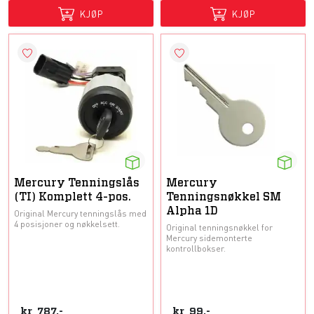
KJØP
KJØP
Mercury Tenningslås
Mercury
(TI) Komplett 4-pos.
Tenningsnøkkel SM
Alpha 1D
Original Mercury tenningslås med
4 posisjoner og nøkkelsett.
Original tenningsnøkkel for
Mercury sidemonterte
kontrollbokser.
kr
787,-
kr
99,-