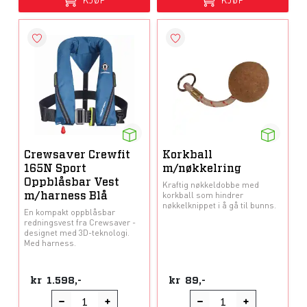
Crewsaver Crewfit
Korkball
165N Sport
m/nøkkelring
Oppblåsbar Vest
Kraftig nøkkeldobbe med
korkball som hindrer
m/harness Blå
nøkkelknippet i å gå til bunns.
En kompakt oppblåsbar
redningsvest fra Crewsaver -
designet med 3D-teknologi.
Med harness.
kr
1.598,-
kr
89,-