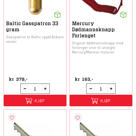
Baltic Gasspatron 33
Mercury
gram
Dødmannsknapp
Forlenget
Gasspatron til Baltic oppblåsbare
vester.
Original dødmannsknapp med
forlenget snor til utvalgte
Mercury/Mariner motorer.
kr
379,-
kr
163,-
KJØP
KJØP