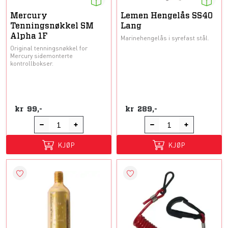
Mercury
Lemen Hengelås SS40
Tenningsnøkkel SM
Lang
Alpha 1F
Marinehengelås i syrefast stål.
Original tenningsnøkkel for
Mercury sidemonterte
kontrollbokser.
kr
99,-
kr
289,-
KJØP
KJØP