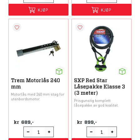
KJØP
KJØP
Trem Motorlås 240
SXP Red Star
mm
Låsepakke Klasse 3
(3 meter)
Motorlås med 240 mm stag for
utenbordsmotor.
Prisgunstig komplett
låsepakke av god kvalitet.
kr
689,-
kr
899,-