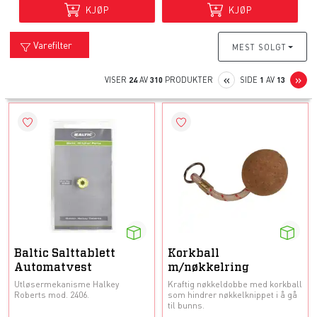
KJØP
KJØP
Varefilter
MEST SOLGT
PREVIOUS
N
«
»
VISER
24
AV
310
PRODUKTER
SIDE
1
AV
13
Baltic Salttablett
Korkball
Automatvest
m/nøkkelring
Utløsermekanisme Halkey
Kraftig nøkkeldobbe med korkball
Roberts mod. 2406.
som hindrer nøkkelknippet i å gå
til bunns.