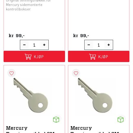
Original tenningsnøkkel for
Mercury sidemonterte
kontrollbokser.
kr
99,-
kr
99,-
KJØP
KJØP
Mercury
Mercury