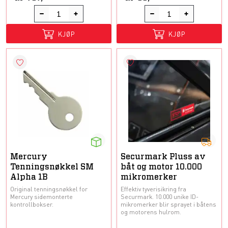
KJØP
KJØP
Mercury
Securmark Pluss av
Tenningsnøkkel SM
båt og motor 10.000
Alpha 1B
mikromerker
Original tenningsnøkkel for
Effektiv tyverisikring fra
Mercury sidemonterte
Securmark. 10.000 unike ID-
kontrollbokser.
mikromerker blir sprayet i båtens
og motorens hulrom.