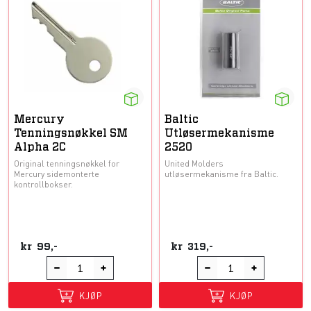
Mercury
Baltic
Tenningsnøkkel SM
Utløsermekanisme
Alpha 2C
2520
Original tenningsnøkkel for
United Molders
Mercury sidemonterte
utløsermekanisme fra Baltic.
kontrollbokser.
kr
99,-
kr
319,-
KJØP
KJØP