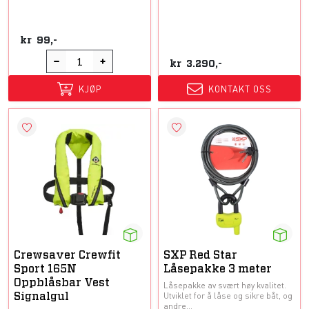
kr
99,-
kr
3.290,-
KJØP
KONTAKT OSS
Crewsaver Crewfit
SXP Red Star
Sport 165N
Låsepakke 3 meter
Oppblåsbar Vest
Låsepakke av svært høy kvalitet.
Utviklet for å låse og sikre båt, og
Signalgul
andre...