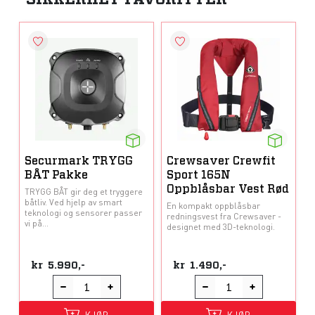
Securmark TRYGG
Crewsaver Crewfit
BÅT Pakke
Sport 165N
Oppblåsbar Vest Rød
TRYGG BÅT gir deg et tryggere
båtliv. Ved hjelp av smart
En kompakt oppblåsbar
teknologi og sensorer passer
redningsvest fra Crewsaver -
vi på...
designet med 3D-teknologi.
kr
5.990,-
kr
1.490,-
KJØP
KJØP