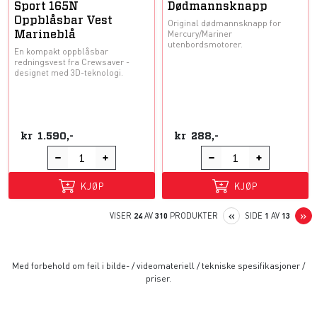
Sport 165N
Dødmannsknapp
Oppblåsbar Vest
Original dødmannsknapp for
Mercury/Mariner
Marineblå
utenbordsmotorer.
En kompakt oppblåsbar
redningsvest fra Crewsaver -
designet med 3D-teknologi.
kr
1.590,-
kr
288,-
KJØP
KJØP
PREVIOUS
N
«
»
VISER
24
AV
310
PRODUKTER
SIDE
1
AV
13
Med forbehold om feil i bilde- / videomateriell / tekniske spesifikasjoner /
priser.