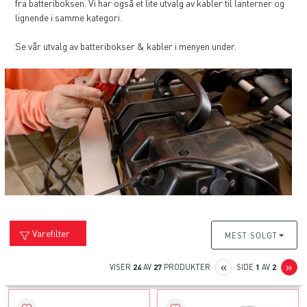
fra batteriboksen. Vi har også et lite utvalg av kabler til lanterner og
lignende i samme kategori.
Se vår utvalg av batteribokser & kabler i menyen under.
Varefilter
MEST SOLGT
PREVIOUS
N
«
»
VISER
24
AV
27
PRODUKTER
SIDE
1
AV
2