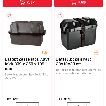
KJØP
KJØP
Batterikasse stor, høyt
Batteriboks svart
lokk 339 x 250 x 199
33x18x23 cm
mm
Batteriboks til standard størrelse
start- og forbruksbatterier.
Batterikasse stor, høyt lokk 339 x
250 x 199 mm
kr
499,-
kr
319,-