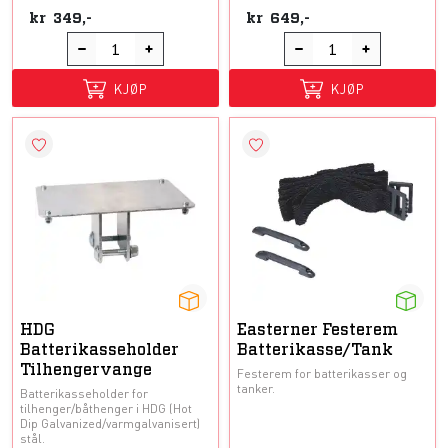
kr
349,-
kr
649,-
KJØP
KJØP
HDG
Easterner Festerem
Batterikasseholder
Batterikasse/Tank
Tilhengervange
Festerem for batterikasser og
tanker.
Batterikasseholder for
tilhenger/båthenger i HDG (Hot
Dip Galvanized/varmgalvanisert)
stål.