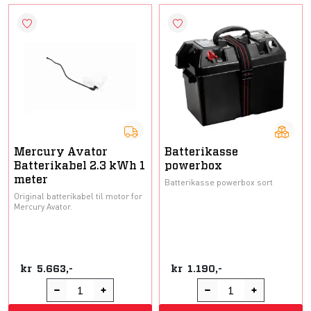
Mercury Avator
Batterikasse
Batterikabel 2.3 kWh 1
powerbox
meter
Batterikasse powerbox sort
Original batterikabel til motor for
Mercury Avator.
kr
5.663,-
kr
1.190,-