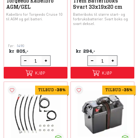
Torqeedo Kabelbro
Trem Batteriboks
AGM/GEL
Svart 33x19x20 cm
Kabelbro for Torqeedo Cruise 10
Batteriboks til større start- og
til AGM og gel batteri.
forbruksbatterier. Svart boks og
svart deksel.
Før:
1490
kr
805,-
kr
294,-
KJØP
KJØP
TILBUD
-
38%
TILBUD
-
35%