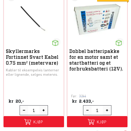
Skyllermarks
Dobbel batteripakke
Fortinnet Svart Kabel
for en motor samt et
0.75 mm² (metervare)
startbatteri og et
forbruksbatteri (12V).
Kabler til eksempelvis lanterner
eller lignende, selges metervis.
Før:
3244
kr
20,-
kr
2.433,-
KJØP
KJØP