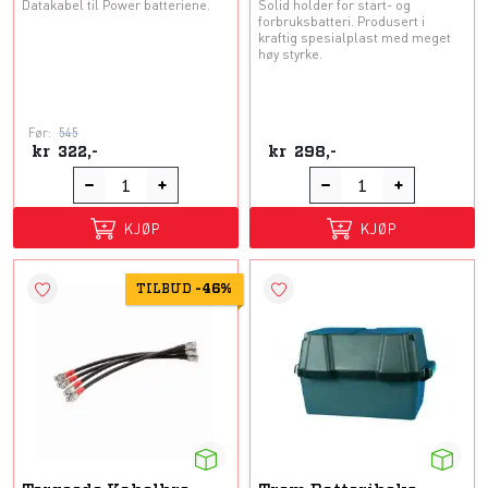
Datakabel til Power batteriene.
Solid holder for start- og
forbruksbatteri. Produsert i
kraftig spesialplast med meget
høy styrke.
Før:
545
kr
322,-
kr
298,-
KJØP
KJØP
TILBUD
-
46%