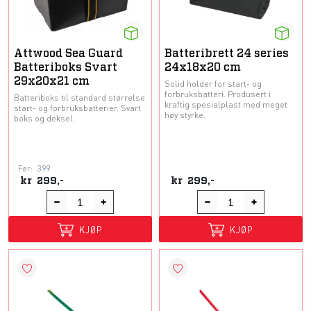
Attwood Sea Guard
Batteribrett 24 series
Batteriboks Svart
24x18x20 cm
29x20x21 cm
Solid holder for start- og
forbruksbatteri. Produsert i
Batteriboks til standard størrelse
kraftig spesialplast med meget
start- og forbruksbatterier. Svart
høy styrke.
boks og deksel.
Før:
399
kr
299,-
kr
299,-
KJØP
KJØP