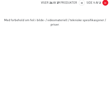
PREVIOUS
N
«
»
VISER
24
AV
27
PRODUKTER
SIDE
1
AV
2
Med forbehold om feil i bilde- / videomateriell / tekniske spesifikasjoner /
priser.