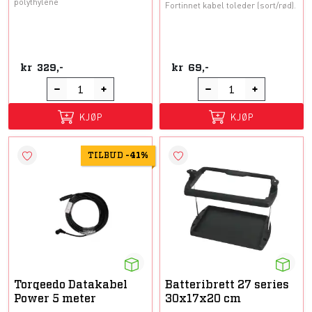
polythylene
Fortinnet kabel toleder (sort/rød).
kr
329,-
kr
69,-
KJØP
KJØP
TILBUD
-
41%
Torqeedo Datakabel
Batteribrett 27 series
Power 5 meter
30x17x20 cm