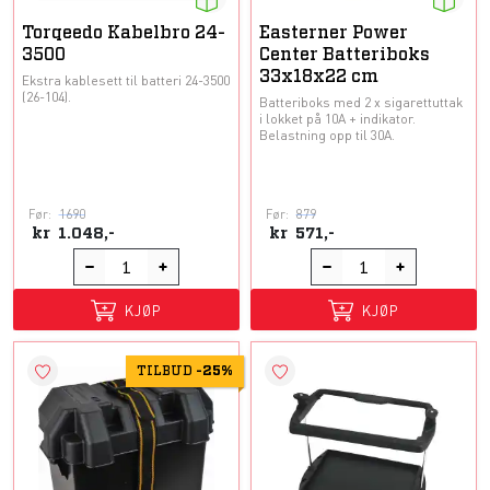
Torqeedo Kabelbro 24-
Easterner Power
3500
Center Batteriboks
33x18x22 cm
Ekstra kablesett til batteri 24-3500
(26-104).
Batteriboks med 2 x sigarettuttak
i lokket på 10A + indikator.
Belastning opp til 30A.
Før:
1690
Før:
879
kr
1.048,-
kr
571,-
KJØP
KJØP
TILBUD
-
25%