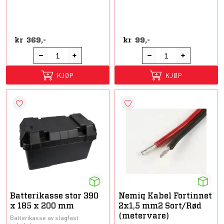
kr
369,-
kr
99,-
KJØP
KJØP
Batterikasse stor 390
Nemiq Kabel Fortinnet
x 185 x 200 mm
2x1,5 mm2 Sort/Rød
(metervare)
Batterikasse av slagfast