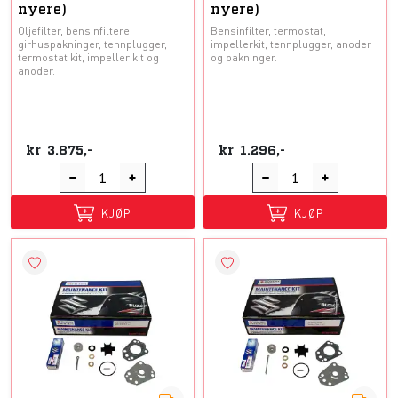
nyere)
nyere)
Oljefilter, bensinfiltere,
Bensinfilter, termostat,
girhuspakninger, tennplugger,
impellerkit, tennplugger, anoder
termostat kit, impeller kit og
og pakninger.
anoder.
kr
3.875,-
kr
1.296,-
KJØP
KJØP