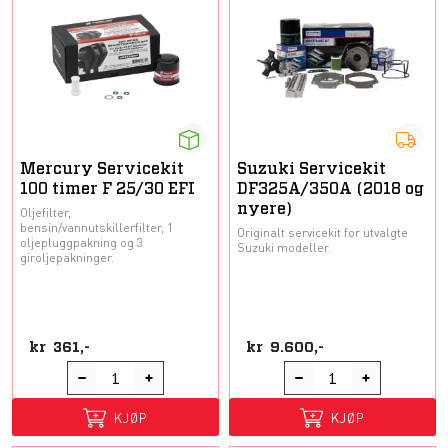
Mercury Servicekit
Suzuki Servicekit
100 timer F 25/30 EFI
DF325A/350A (2018 og
nyere)
Oljefilter,
bensin/vannutskillerfilter, 1
Originalt servicekit for utvalgte
oljepluggpakning og 3
Suzuki modeller.
giroljepakninger.
kr
361,-
kr
9.600,-
KJØP
KJØP