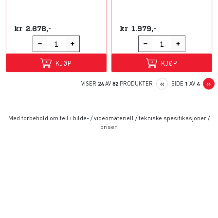
kr
2.678,-
kr
1.979,-
KJØP
KJØP
PREVIOUS
N
«
»
VISER
24
AV
82
PRODUKTER
SIDE
1
AV
4
Med forbehold om feil i bilde- / videomateriell / tekniske spesifikasjoner /
priser.