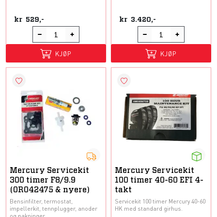
kr
529,-
kr
3.420,-
KJØP
KJØP
Mercury Servicekit
Mercury Servicekit
300 timer F8/9.9
100 timer 40-60 EFI 4-
(0R042475 & nyere)
takt
Bensinfilter, termostat,
Servicekit 100 timer Mercury 40-60
impellerkit, tennplugger, anoder
HK med standard girhus.
og pakninger.