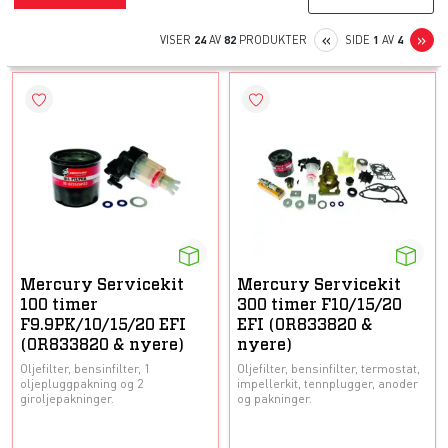
PREVIOUS
N
«
»
VISER
24
AV
82
PRODUKTER
SIDE
1
AV
4
Mercury Servicekit
Mercury Servicekit
100 timer
300 timer F10/15/20
F9.9PK/10/15/20 EFI
EFI (0R833820 &
(0R833820 & nyere)
nyere)
Oljefilter, bensinfilter, 1
Oljefilter, bensinfilter, termostat,
oljepluggpakning og 2
impellerkit, tennplugger, anoder
giroljepakninger.
og pakninger.