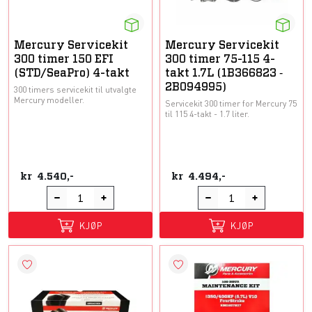
Mercury Servicekit
Mercury Servicekit
300 timer 150 EFI
300 timer 75-115 4-
(STD/SeaPro) 4-takt
takt 1.7L (1B366823 ‑
2B094995)
300 timers servicekit til utvalgte
Mercury modeller.
Servicekit 300 timer for Mercury 75
til 115 4-takt - 1.7 liter.
kr
4.540,-
kr
4.494,-
KJØP
KJØP