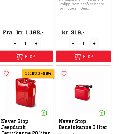
utslipp, som også er bedre
for motoren. Den...
Fra
kr
1.162,-
kr
319,-
KJØP
KJØP
TILBUD
-
26%
Never Stop
Never Stop
Jeepdunk
Bensinkanne 5 liter
Jerrykanne 20 liter