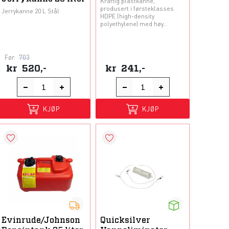
Kraftig plastkanne,
produsert i førsteklasses
Jerrykanne 20 L Stål
HDPE (high-density
polyethylene) med høy...
Før:
703
kr
520,-
kr
241,-
KJØP
KJØP
Evinrude/Johnson
Quicksilver