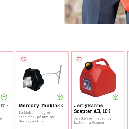
tr -
Mercury Tanklokk
Jerrykanne
Scepter AB, 10 l
Tanklokk til integrert
bensintank på utvalgte
er
Jerrykanne i meget høy
Mercury motorer.
kvalitet fra Scepter.