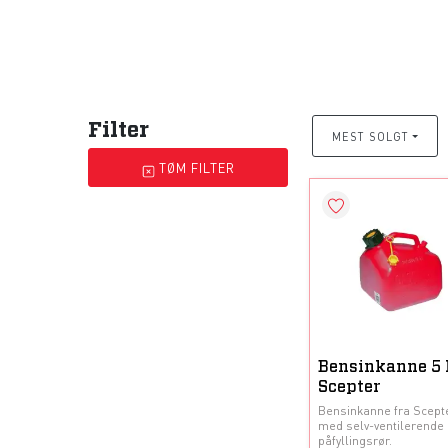
Filter
MEST SOLGT
TØM FILTER
Bensinkanne 5 l
Scepter
Bensinkanne fra Scept
med selv-ventilerende
påfyllingsrør.