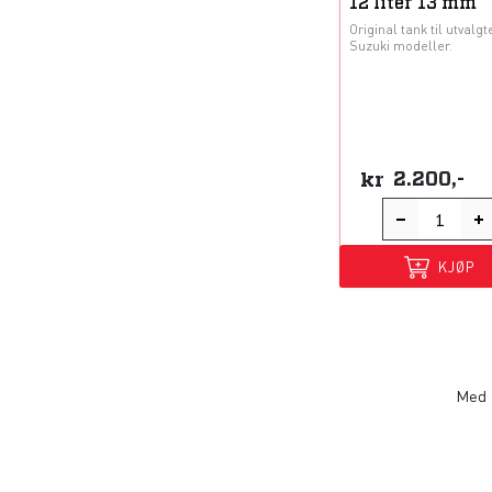
12 liter 13 mm
Original tank til utvalgt
Suzuki modeller.
kr
2.200,-
KJØP
Med f