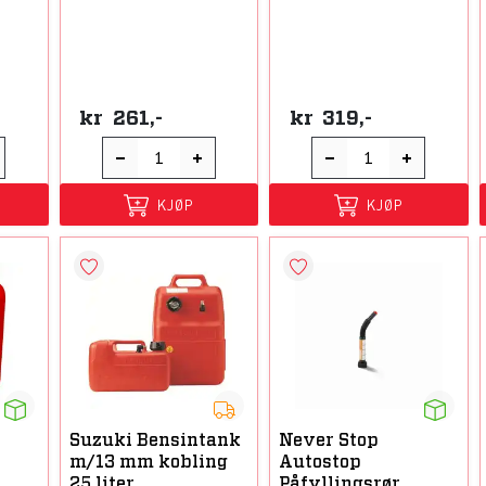
kr
261,-
kr
319,-
KJØP
KJØP
Suzuki Bensintank
Never Stop
0
m/13 mm kobling
Autostop
25 liter
Påfyllingsrør