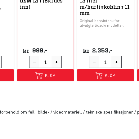
OEM 12 l (Skrues
12 liter
inn)
m/hurtigkobling 11
e
mm
Original bensintank for
utvalgte Suzuki modeller.
kr
999,-
kr
2.353,-
KJØP
KJØP
orbehold om feil i bilde- / videomateriell / tekniske spesifikasjoner / p