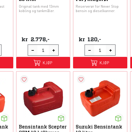
ast
Original tank med 13mm
Reserverør for Never Stop
kobling og tankmåler.
bensin og dieselkanner.
kr
2.778,-
kr
120,-
KJØP
KJØP
tank
Bensintank Scepter
Suzuki Bensintank