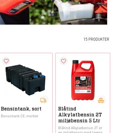
15 PRODUKTER
Bensintank, sort
Blåtind
Alkylatbensin 2T
Bensintank CE-merket
miljøbensin 5 Ltr
Blåtind Alkylatbensin 2T er
en miljøbensin med lavere