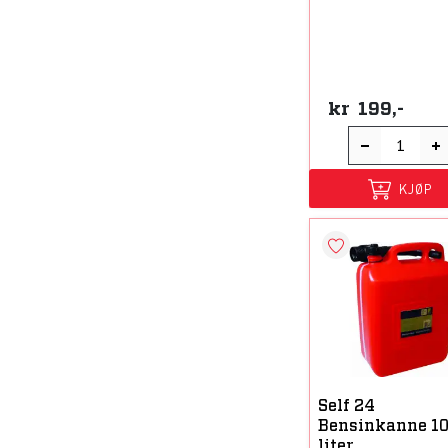
kr
199,-
KJØP
Self 24
Bensinkanne 1
liter