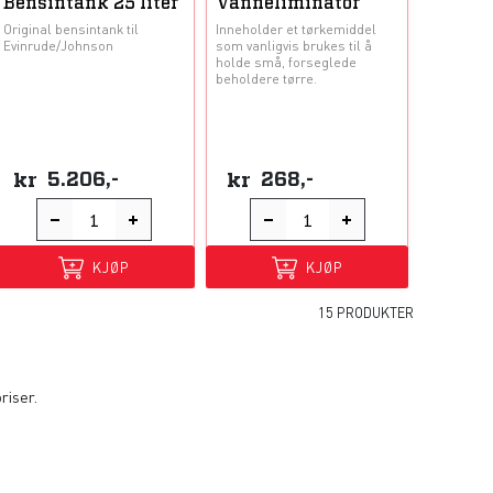
Bensintank 25 liter
Vanneliminator
Original bensintank til
Inneholder et tørkemiddel
Evinrude/Johnson
som vanligvis brukes til å
holde små, forseglede
beholdere tørre.
kr
5.206,-
kr
268,-
KJØP
KJØP
15 PRODUKTER
riser.