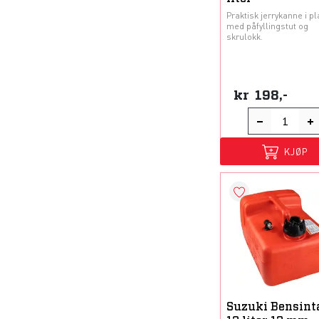
Praktisk jerrykanne i pl
med påfyllingstut og
skrulokk.
kr
198,-
KJØP
Suzuki Bensin