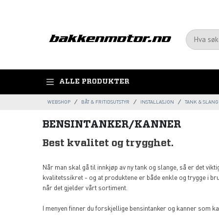
ALLE PRODUKTER
WEBSHOP
BÅT & FRITIDSUTSTYR
INSTALLASJON
TANK & SLANG
BENSINTANKER/KANNER
Best kvalitet og trygghet.
Når man skal gå til innkjøp av ny tank og slange, så er det vikti
kvalitetssikret - og at produktene er både enkle og trygge i bru
når det gjelder vårt sortiment.
I menyen finner du forskjellige bensintanker og kanner som ka