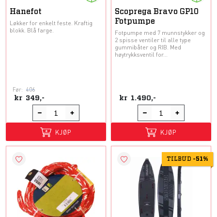
Hanefot
Scoprega Bravo GP10
Fotpumpe
Løkker for enkelt feste. Kraftig
blokk. Blå farge.
Fotpumpe med 7 munnstykker og
2 spisse ventiler til alle type
gummibåter og RIB. Med
høytrykksventil for...
Før:
406
kr
349,-
kr
1.490,-
KJØP
KJØP
TILBUD
-
51%