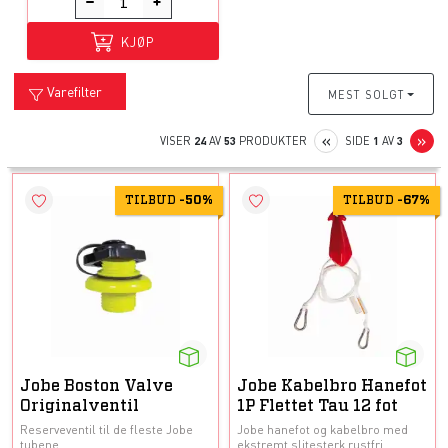
KJØP
Varefilter
MEST SOLGT
PREVIOUS
N
«
»
VISER
24
AV
53
PRODUKTER
SIDE
1
AV
3
TILBUD
-
50%
TILBUD
-
67%
Jobe Boston Valve
Jobe Kabelbro Hanefot
Originalventil
1P Flettet Tau 12 fot
Reserveventil til de fleste Jobe
Jobe hanefot og kabelbro med
tubene.
ekstremt slitesterk rustfri