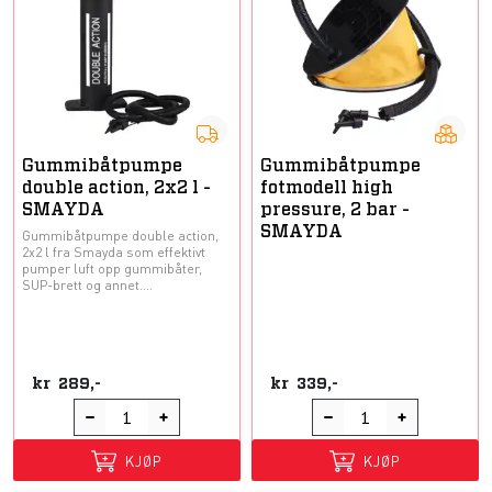
Gummibåtpumpe
Gummibåtpumpe
double action, 2x2 l -
fotmodell high
SMAYDA
pressure, 2 bar -
SMAYDA
Gummibåtpumpe double action,
2x2 l fra Smayda som effektivt
pumper luft opp gummibåter,
SUP-brett og annet....
kr
289,-
kr
339,-
KJØP
KJØP