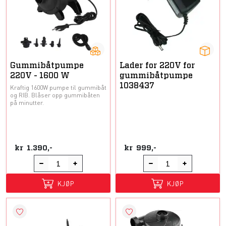
Gummibåtpumpe
Lader for 220V for
220V - 1600 W
gummibåtpumpe
1038437
Kraftig 1600W pumpe til gummibåt
og RIB. Blåser opp gummibåten
på minutter.
kr
1.390,-
kr
999,-
KJØP
KJØP