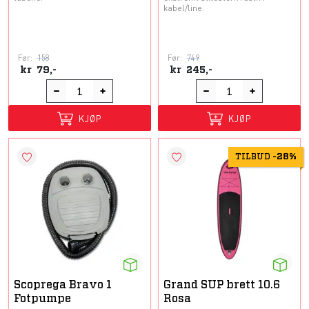
kabel/line.
Før:
158
Før:
749
kr
79,-
kr
245,-
KJØP
KJØP
TILBUD
-
28%
Scoprega Bravo 1
Grand SUP brett 10.6
Fotpumpe
Rosa