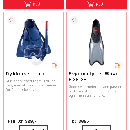
KJØP
KJØP
Dykkersett barn
Svømmeføtter Wave -
S 36-38
Kult snorklesett laget i PVC og
TPR, med alt de minste trenger
Gode svømmeføtter som passer
for å utforske havet.
til det meste av bading, snorkling
og annen strandmoro.
Fra
kr
329,-
kr
369,-