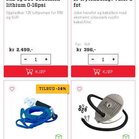
lithium 0-16psi
fot
Oppladbar 12V luftpumpe for RIB
Jobe hanefot og kabelbro med
og SUP.
ekstremt slitesterk rustfri
kabel/line.
Før:
749
kr
2.499,-
kr
396,-
KJØP
KJØP
TILBUD
-
14%