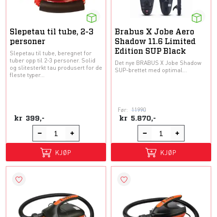
Slepetau til tube, 2-3
Brabus X Jobe Aero
personer
Shadow 11.6 Limited
Edition SUP Black
Slepetau til tube, beregnet for
tuber opp til 2-3 personer. Solid
Det nye BRABUS X Jobe Shadow
og slitesterkt tau produsert for de
SUP-brettet med optimal...
fleste typer...
Før:
11990
kr
399,-
kr
5.870,-
KJØP
KJØP