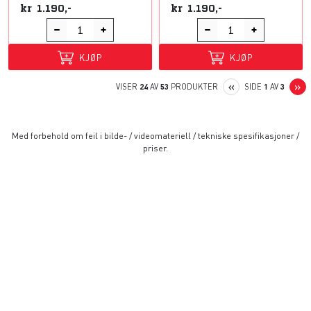
kr
1.190,-
kr
1.190,-
KJØP
KJØP
PREVIOUS
N
«
»
VISER
24
AV
53
PRODUKTER
SIDE
1
AV
3
Med forbehold om feil i bilde- / videomateriell / tekniske spesifikasjoner /
priser.