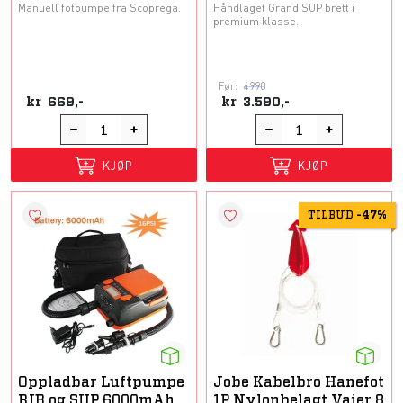
Manuell fotpumpe fra Scoprega.
Håndlaget Grand SUP brett i
premium klasse.
Før:
4990
kr
669,-
kr
3.590,-
KJØP
KJØP
TILBUD
-
47%
Oppladbar Luftpumpe
Jobe Kabelbro Hanefot
RIB og SUP 6000mAh
1P Nylonbelagt Vaier 8