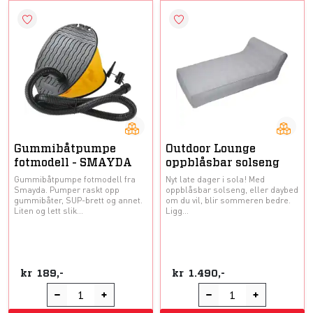
Gummibåtpumpe
Outdoor Lounge
fotmodell - SMAYDA
oppblåsbar solseng
Gummibåtpumpe fotmodell fra
Nyt late dager i sola! Med
Smayda. Pumper raskt opp
oppblåsbar solseng, eller daybed
gummibåter, SUP-brett og annet.
om du vil, blir sommeren bedre.
Liten og lett slik...
Ligg...
kr
189,-
kr
1.490,-