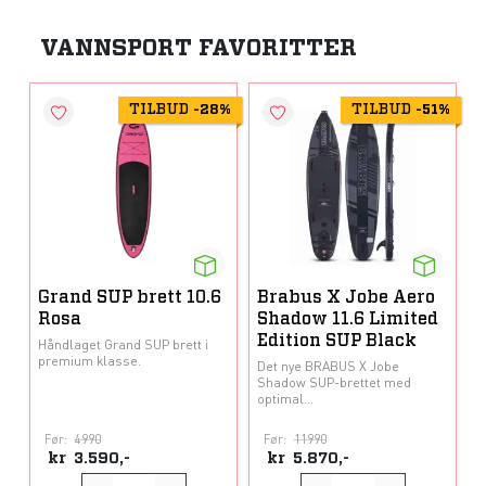
VANNSPORT FAVORITTER
TILBUD
TILBUD
-
28%
-
51%
Grand SUP brett 10.6
Brabus X Jobe Aero
Rosa
Shadow 11.6 Limited
Edition SUP Black
Håndlaget Grand SUP brett i
premium klasse.
Det nye BRABUS X Jobe
Shadow SUP-brettet med
optimal...
Før:
4990
Før:
11990
kr
3.590,-
kr
5.870,-