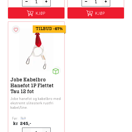
KJØP
KJØP
TILBUD
-
67%
Jobe Kabelbro
Hanefot 1P Flettet
Tau 12 fot
Jobe hanefot og kabelbro med
ekstremt slitesterk rustfri
kabel/line.
Før:
749
kr
245,-