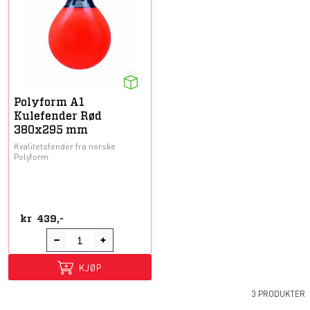
Polyform A1
Kulefender Rød
380x295 mm
Kvalitetsfender fra norske
Polyform.
kr
439,-
KJØP
3 PRODUKTER