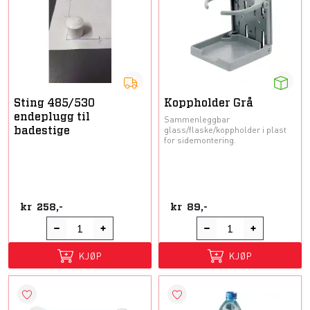
Sting 485/530
Koppholder Grå
endeplugg til
Sammenleggbar
glass/flaske/koppholder i plast
badestige
for sidemontering.
kr
258,-
kr
89,-
KJØP
KJØP