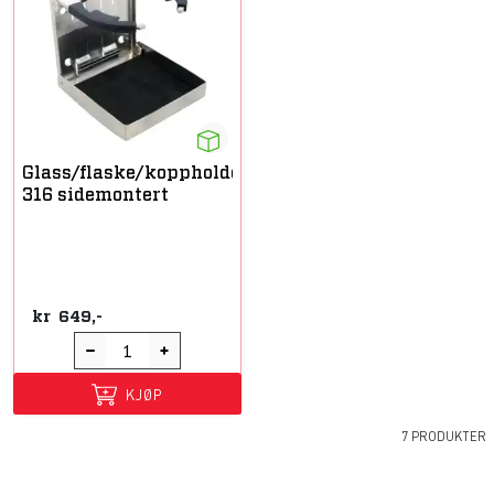
Glass/flaske/koppholder
316 sidemontert
kr
649,-
KJØP
7 PRODUKTER