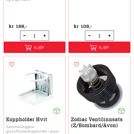
kr
198,-
kr
109,-
KJØP
KJØP
Koppholder Hvit
Zodiac Ventilinnsats
(Z/Bombard/Avon)
Sammenleggbar
glass/flaske/koppholder i plast