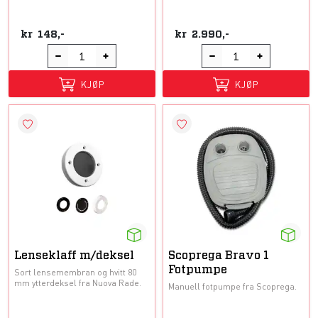
kr
148,-
kr
2.990,-
KJØP
KJØP
Lenseklaff m/deksel
Scoprega Bravo 1
Fotpumpe
Sort lensemembran og hvitt 80
mm ytterdeksel fra Nuova Rade.
Manuell fotpumpe fra Scoprega.