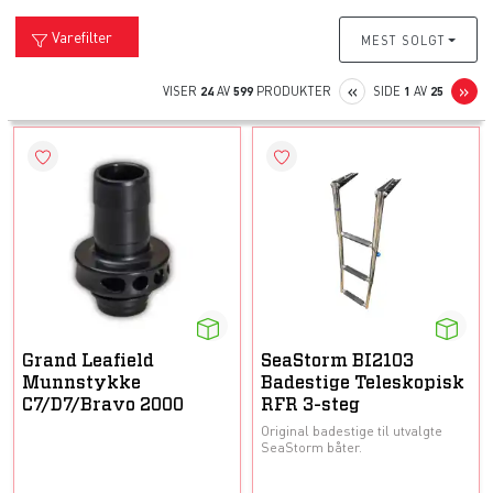
Varefilter
MEST SOLGT
PREVIOUS
N
«
»
VISER
24
AV
599
PRODUKTER
SIDE
1
AV
25
Grand Leafield
SeaStorm BI2103
Munnstykke
Badestige Teleskopisk
C7/D7/Bravo 2000
RFR 3-steg
Original badestige til utvalgte
SeaStorm båter.