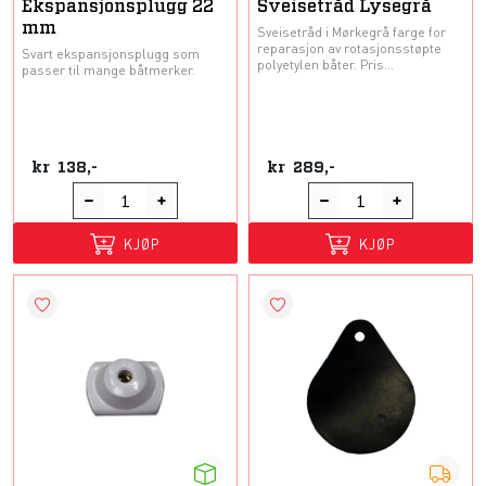
Ekspansjonsplugg 22
Sveisetråd Lysegrå
mm
Sveisetråd i Mørkegrå farge for
reparasjon av rotasjonsstøpte
Svart ekspansjonsplugg som
polyetylen båter. Pris...
passer til mange båtmerker.
kr
138,-
kr
289,-
KJØP
KJØP