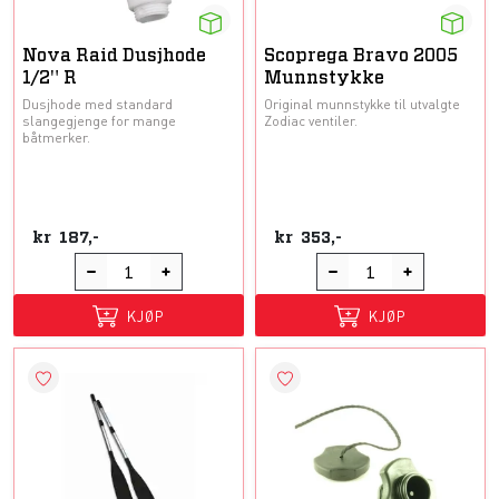
Nova Raid Dusjhode
Scoprega Bravo 2005
1/2" R
Munnstykke
Dusjhode med standard
Original munnstykke til utvalgte
slangegjenge for mange
Zodiac ventiler.
båtmerker.
kr
187,-
kr
353,-
KJØP
KJØP