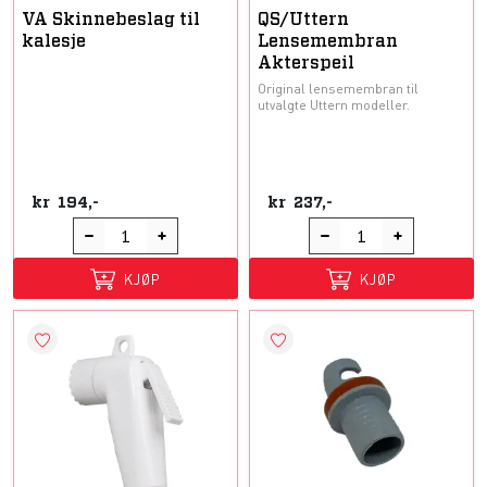
VA Skinnebeslag til
QS/Uttern
kalesje
Lensemembran
Akterspeil
Original lensemembran til
utvalgte Uttern modeller.
kr
194,-
kr
237,-
KJØP
KJØP