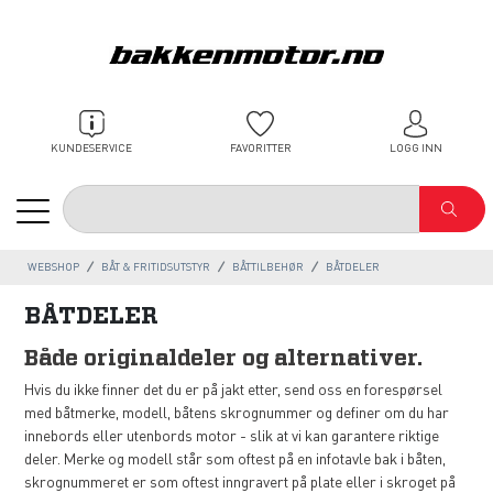
KUNDESERVICE
FAVORITTER
LOGG INN
WEBSHOP
BÅT & FRITIDSUTSTYR
BÅTTILBEHØR
BÅTDELER
BÅTDELER
Både originaldeler og alternativer.
Hvis du ikke finner det du er på jakt etter, send oss en forespørsel
med båtmerke, modell, båtens skrognummer og definer om du har
innebords eller utenbords motor - slik at vi kan garantere riktige
deler. Merke og modell står som oftest på en infotavle bak i båten,
skrognummeret er som oftest inngravert på plate eller i skroget på