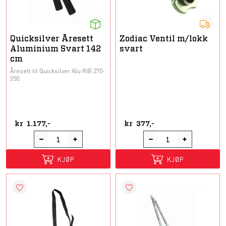
Quicksilver Åresett
Zodiac Ventil m/lokk
Aluminium Svart 142
svart
cm
Åresett til Quicksilver Alu RIB 270-
350.
kr
1.177,-
kr
377,-
KJØP
KJØP