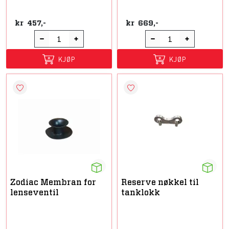
kr
457,-
kr
669,-
KJØP
KJØP
Zodiac Membran for
Reserve nøkkel til
lenseventil
tanklokk