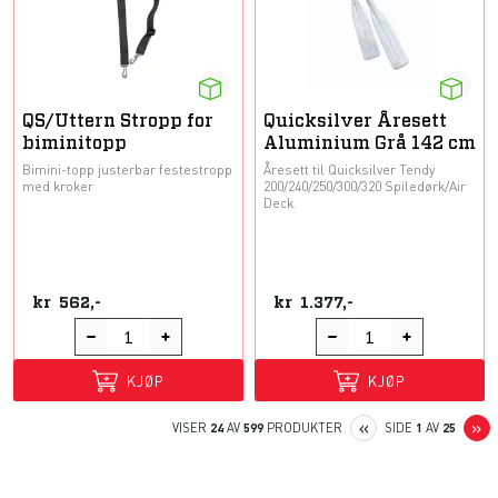
QS/Uttern Stropp for
Quicksilver Åresett
biminitopp
Aluminium Grå 142 cm
Bimini-topp justerbar festestropp
Åresett til Quicksilver Tendy
med kroker
200/240/250/300/320 Spiledørk/Air
Deck.
kr
562,-
kr
1.377,-
KJØP
KJØP
PREVIOUS
N
«
»
VISER
24
AV
599
PRODUKTER
SIDE
1
AV
25