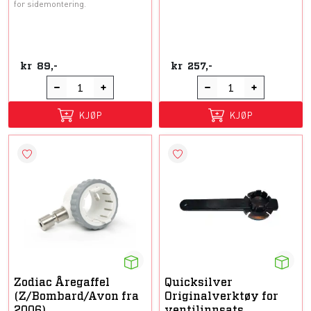
for sidemontering.
kr
89,-
kr
257,-
KJØP
KJØP
Zodiac Åregaffel
Quicksilver
(Z/Bombard/Avon fra
Originalverktøy for
2006)
ventilinnsats