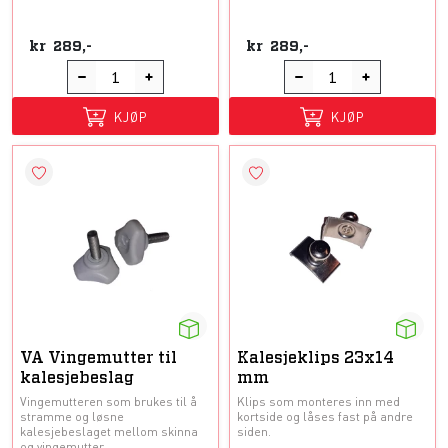
kr
289,-
kr
289,-
KJØP
KJØP
VA Vingemutter til
Kalesjeklips 23x14
kalesjebeslag
mm
Vingemutteren som brukes til å
Klips som monteres inn med
stramme og løsne
kortside og låses fast på andre
kalesjebeslaget mellom skinna
siden.
og vingemutter