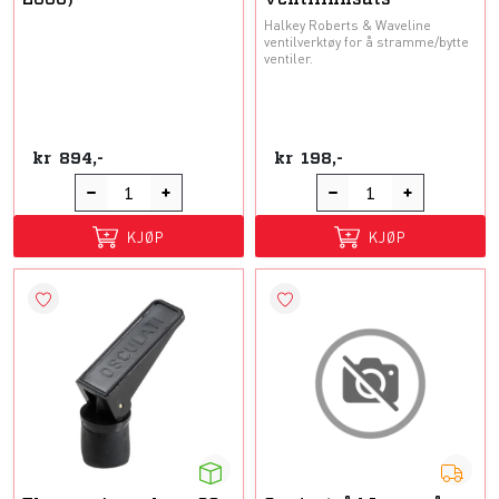
Halkey Roberts & Waveline
ventilverktøy for å stramme/bytte
ventiler.
kr
894,-
kr
198,-
KJØP
KJØP