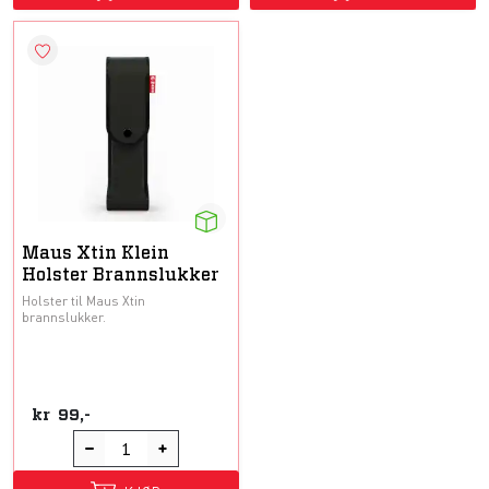
Maus Xtin Klein
Holster Brannslukker
Holster til Maus Xtin
brannslukker.
kr
99,-