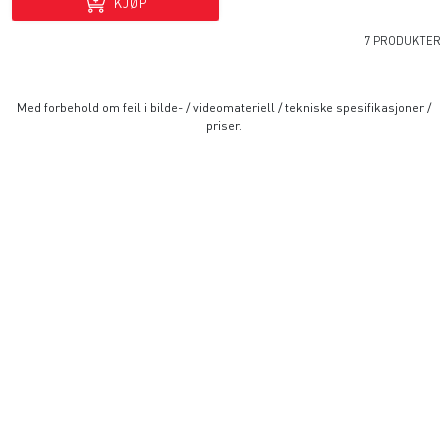
KJØP
7 PRODUKTER
Med forbehold om feil i bilde- / videomateriell / tekniske spesifikasjoner /
priser.