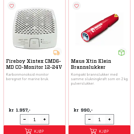
Fireboy Xintex CMD6-
Maus Xtin Klein
MD CO-Monitor 12-24V
Brannslukker
Karbonmonoksid monitor
Kompakt brannslukker med
beregnet for marine bruk.
samme slukningkraft som en 2 kg
pulverslukker.
kr
1.957,-
kr
990,-
KJØP
KJØP