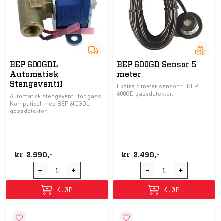
BEP 600GDL
BEP 600GD Sensor 5
Automatisk
meter
Stengeventil
Ekstra 5 meter sensor til BEP
600GD gassdetektor.
Automatisk stengeventil for gass.
Kompatibel med BEP 600GDL
gassdetektor.
kr
2.990,-
kr
2.490,-
KJØP
KJØP