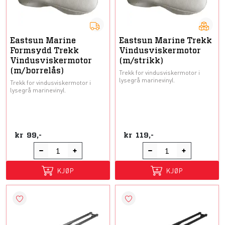
Eastsun Marine
Eastsun Marine Trekk
Formsydd Trekk
Vindusviskermotor
Vindusviskermotor
(m/strikk)
(m/borrelås)
Trekk for vindusviskermotor i
lysegrå marinevinyl.
Trekk for vindusviskermotor i
lysegrå marinevinyl.
kr
99,-
kr
119,-
KJØP
KJØP