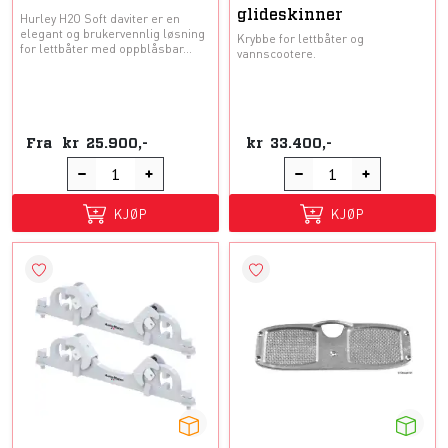
glideskinner
Hurley H2O Soft daviter er en
elegant og brukervennlig løsning
Krybbe for lettbåter og
for lettbåter med oppblåsbar...
vannscootere.
Fra
kr
25.900,-
kr
33.400,-
KJØP
KJØP