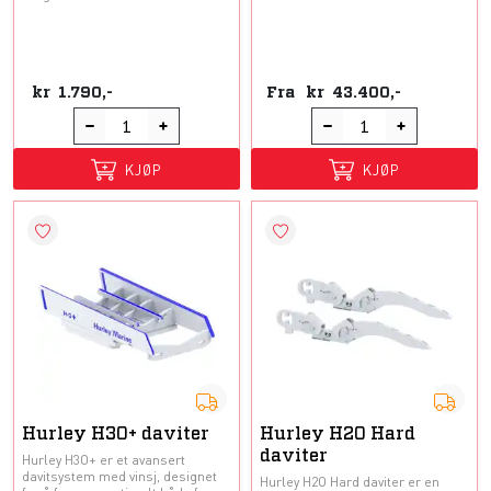
kr
1.790,-
Fra
kr
43.400,-
KJØP
KJØP
Hurley H3O+ daviter
Hurley H2O Hard
daviter
Hurley H3O+ er et avansert
davitsystem med vinsj, designet
Hurley H2O Hard daviter er en