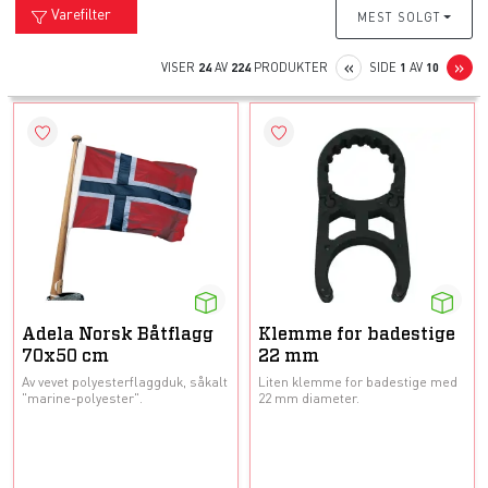
Varefilter
MEST SOLGT
PREVIOUS
N
«
»
VISER
24
AV
224
PRODUKTER
SIDE
1
AV
10
Adela Norsk Båtflagg
Klemme for badestige
70x50 cm
22 mm
Av vevet polyesterflaggduk, såkalt
Liten klemme for badestige med
"marine-polyester".
22 mm diameter.