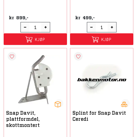
kr
899,-
kr
499,-
KJØP
KJØP
Snap Davit,
Splint for Snap Davit
plattformdel,
Ceredi
skottmontert