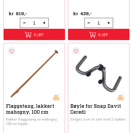
kr
919,-
kr
439,-
KJØP
KJØP
Flaggstang, lakkert
Bøyle for Snap Davit
mahogny, 100 cm
Ceredi
Vakker flaggstang av mahogny.
Selges som et sett med 2 stykker.
100 cm høyde.