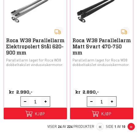
Roca W38 Parallellarm
Roca W38 Parallellarm
Elektropolert Stål 620-
Matt Svart 470-750
900 mm
mm
Parallellarm laget for Roca W38
Parallellarm laget for Roca W38
dobbeltakslet vindusviskermotor.
dobbeltakslet vindusviskermotor.
kr
2.990,-
kr
2.890,-
KJØP
KJØP
PREVIOUS
N
«
»
VISER
24
AV
224
PRODUKTER
SIDE
1
AV
10