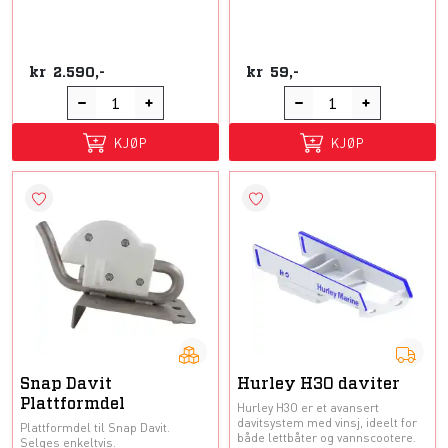
kr
2.590,-
kr
59,-
KJØP
KJØP
Snap Davit
Hurley H3O daviter
Plattformdel
Hurley H3O er et avansert
davitsystem med vinsj, ideelt for
Plattformdel til Snap Davit.
både lettbåter og vannscootere.
Selges enkeltvis.