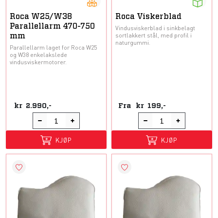
Roca W25/W38
Roca Viskerblad
Parallellarm 470-750
Vindusviskerblad i sinkbelagt
sortlakkert stål, med profil i
mm
naturgummi.
Parallellarm laget for Roca W25
og W38 enkelakslede
vindusviskermotorer.
kr
2.990,-
Fra
kr
199,-
KJØP
KJØP