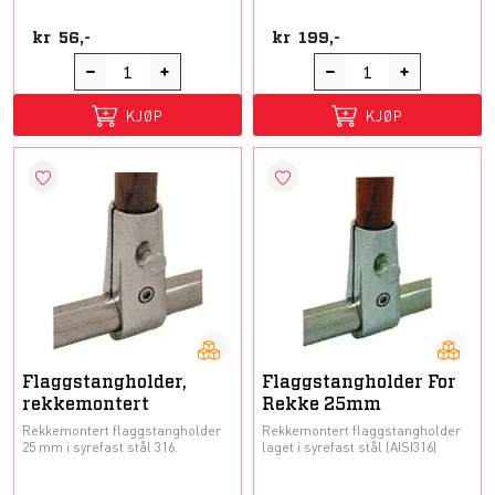
kr
56,-
kr
199,-
KJØP
KJØP
Flaggstangholder,
Flaggstangholder For
rekkemontert
Rekke 25mm
Rekkemontert flaggstangholder
Rekkemontert flaggstangholder
25 mm i syrefast stål 316.
laget i syrefast stål (AISI316)