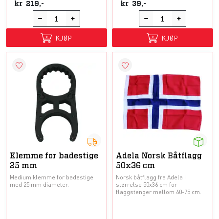
kr
219,-
kr
39,-
KJØP
KJØP
Klemme for badestige
Adela Norsk Båtflagg
25 mm
50x36 cm
Medium klemme for badestige
Norsk båtflagg fra Adela i
med 25 mm diameter.
størrelse 50x36 cm for
flaggstenger mellom 60-75 cm.