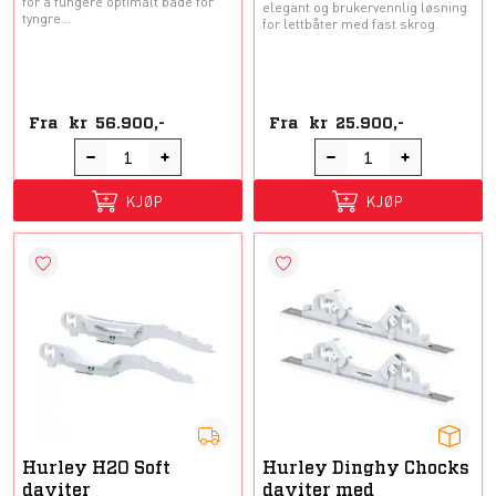
for å fungere optimalt både for
elegant og brukervennlig løsning
tyngre...
for lettbåter med fast skrog.
Fra
kr
56.900,-
Fra
kr
25.900,-
KJØP
KJØP
Hurley H2O Soft
Hurley Dinghy Chocks
daviter
daviter med