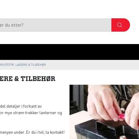
ERIUTSTYR, LADERE & TILBEHØR
ERE & TILBEHØR
del detaljer i forkant av
vor mye strøm trekker lanterner og
menyen under. Er du i tvil, ta kontakt!