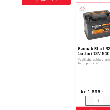
Sønnak Start 6
batteri 12V 54
Vedlikeholdsfritt startb
for opptil ca. 60 HK.
kr
1.695,-