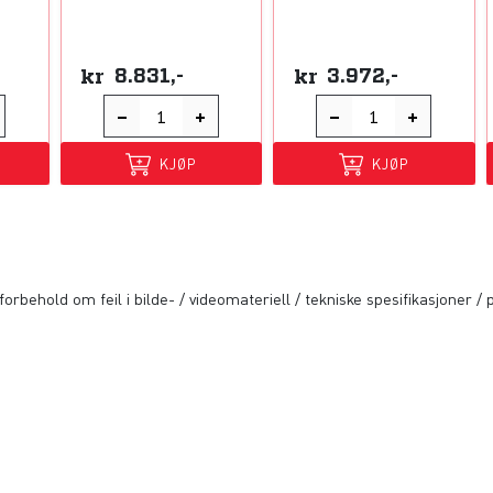
kr
8.831,-
kr
3.972,-
KJØP
KJØP
orbehold om feil i bilde- / videomateriell / tekniske spesifikasjoner / p