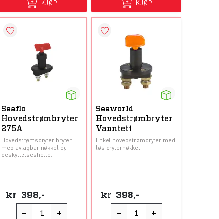
KJØP
KJØP
Seaflo
Seaworld
Hovedstrømbryter
Hovedstrømbryter
275A
Vanntett
Hovedstrømsbryter bryter
Enkel hovedstrømbryter med
med avtagbar nøkkel og
løs bryternøkkel.
beskyttelseshette.
kr
398,-
kr
398,-