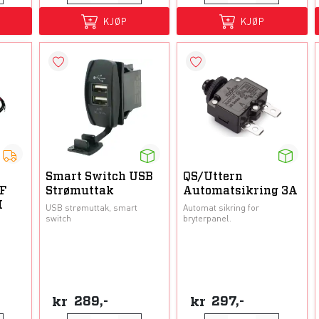
KJØP
KJØP
Smart Switch USB
QS/Uttern
 F
Strømuttak
Automatsikring 3A
I
USB strømuttak, smart
Automat sikring for
switch
bryterpanel.
kr
289,-
kr
297,-