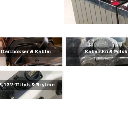
tteribokser & Kabler
Kabelsko & Polsk
, 12V-Uttak & Brytere