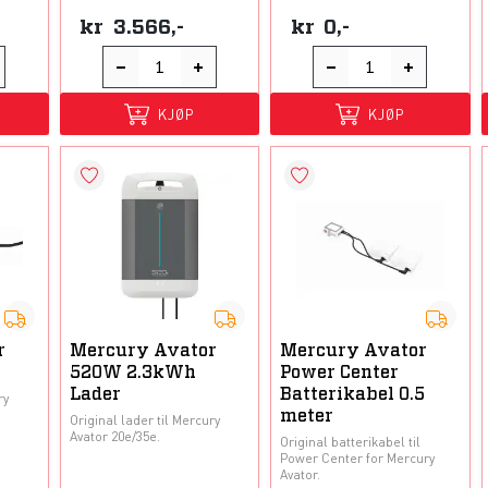
kr
3.566,-
kr
0,-
KJØP
KJØP
r
Mercury Avator
Mercury Avator
520W 2.3kWh
Power Center
Lader
Batterikabel 0.5
ry
meter
Original lader til Mercury
Avator 20e/35e.
Original batterikabel til
Power Center for Mercury
Avator.