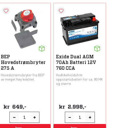
BEP
Exide Dual AGM
Hovedstrømbryter
70Ah Batteri 12V
275 A
760 CCA
Hovedstrømsbryter fra BEP
Vedlikeholdsfritt
av meget høy kvalitet.
oppstartsbatteri for ca. 80 HK
og større.
kr
649,-
kr
2.998,-