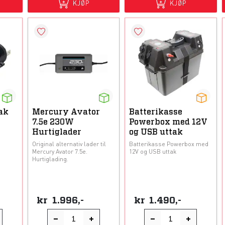
KJØP
KJØP
ak
Mercury Avator
Batterikasse
7.5e 230W
Powerbox med 12V
Hurtiglader
og USB uttak
Original alternativ lader til
Batterikasse Powerbox med
Mercury Avator 7.5e.
12V og USB uttak
Hurtiglading.
kr
1.996,-
kr
1.490,-