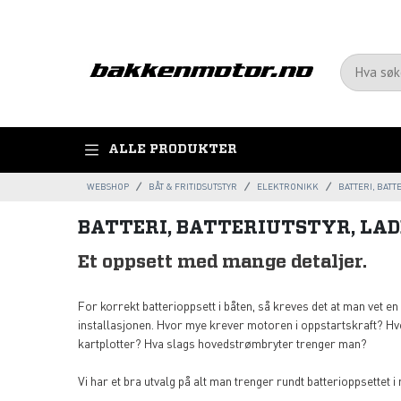
ALLE PRODUKTER
WEBSHOP
BÅT & FRITIDSUTSTYR
ELEKTRONIKK
BATTERI, BATT
BATTERI, BATTERIUTSTYR, LAD
Et oppsett med mange detaljer.
For korrekt batterioppsett i båten, så kreves det at man vet en 
installasjonen. Hvor mye krever motoren i oppstartskraft? H
kartplotter? Hva slags hovedstrømbryter trenger man?
Vi har et bra utvalg på alt man trenger rundt batterioppsettet i 