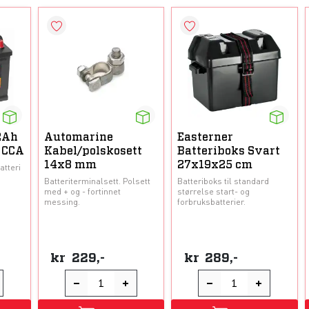
2Ah
Automarine
Easterner
0 CCA
Kabel/polskosett
Batteriboks Svart
14x8 mm
27x19x25 cm
atteri
Batteriterminalsett. Polsett
Batteriboks til standard
med + og - fortinnet
størrelse start- og
messing.
forbruksbatterier.
kr
229,-
kr
289,-