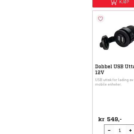
KJØP
Dobbel USB Utt
12V
USB uttak for lading av
mobile enheter.
kr
549,-