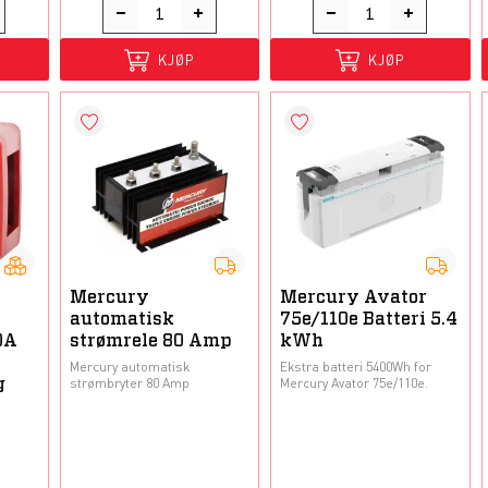
KJØP
KJØP
Mercury
Mercury Avator
automatisk
75e/110e Batteri 5.4
0A
strømrele 80 Amp
kWh
Mercury automatisk
Ekstra batteri 5400Wh for
strømbryter 80 Amp
Mercury Avator 75e/110e.
g