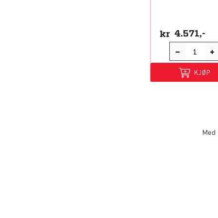
kr
4.571,-
KJØP
Med f