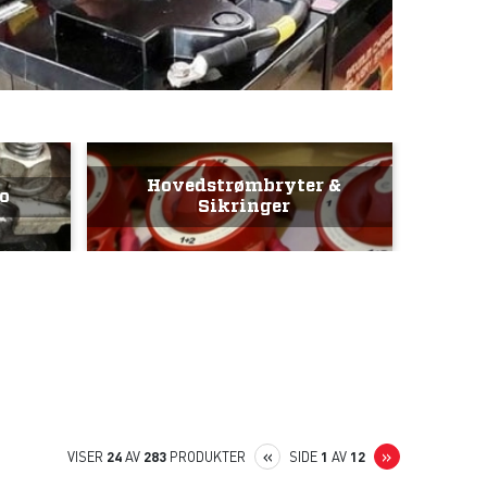
Hovedstrømbryter &
o
Sikringer
PREVIOUS
NEXT
«
»
VISER
24
AV
283
PRODUKTER
SIDE
1
AV
12