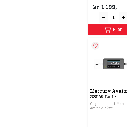
kr
1.199,-
KJØP
Mercury Avato
230W Lader
Original lader til Mercu
Avator 20e/35e.