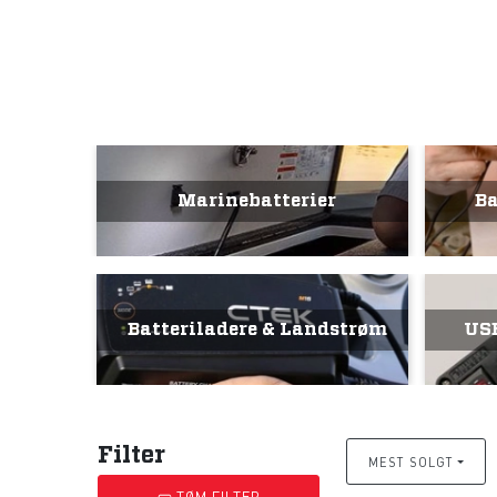
Marinebatterier
Ba
Batteriladere & Landstrøm
USB
Filter
MEST SOLGT
TØM FILTER