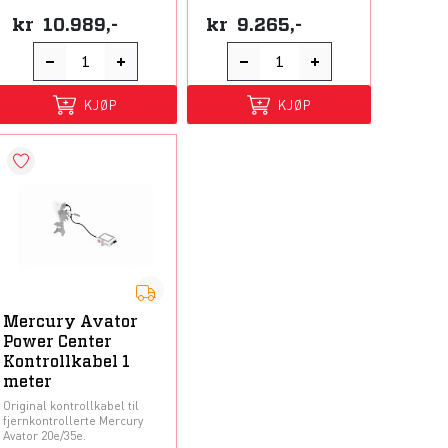
kr
10.989,-
kr
9.265,-
KJØP
KJØP
Mercury Avator
Power Center
Kontrollkabel 1
meter
Original kontrollkabel til
fjernkontrollerte Mercury
Avator 20e/35e.