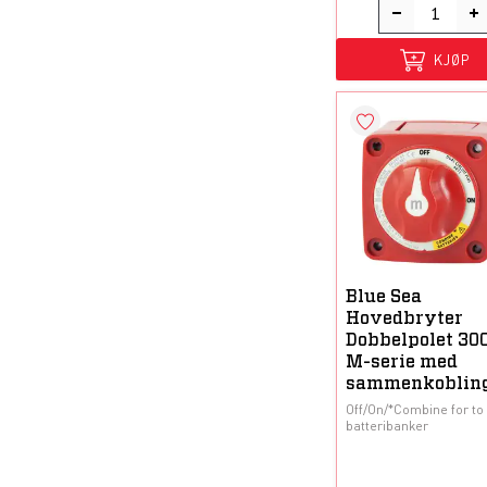
KJØP
Blue Sea
Hovedbryter
Dobbelpolet 30
M-serie med
sammenkoblin
Off/On/*Combine for to
batteribanker