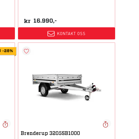
kr
16.990,-
KONTAKT OSS
D
-
28%
Brenderup 3205SB1000