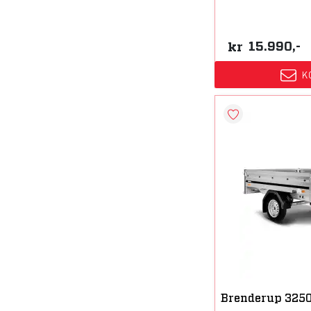
kr
15.990,-
K
Brenderup 325