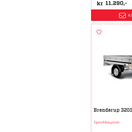
kr
11.290,-
K
Brenderup 320
Spesifikasjoner: