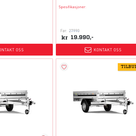
Spesifikasjoner:
Før:
27990
kr
19.990,-
ONTAKT OSS
KONTAKT OSS
TILBU