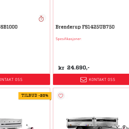
5SB1000
Brenderup FS1425UB750
Spesifikasjoner:
kr
24.690,-
ONTAKT OSS
KONTAKT OSS
TILBUD
-
20%