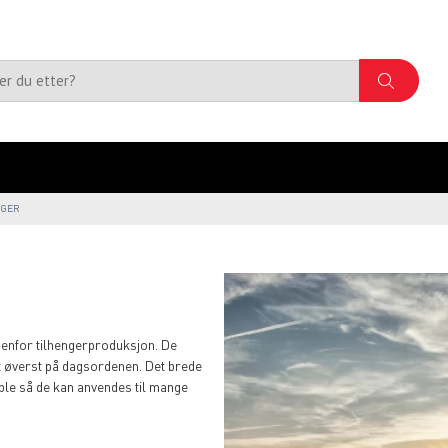
NGER
nenfor tilhengerproduksjon. De
et øverst på dagsordenen. Det brede
ible så de kan anvendes til mange