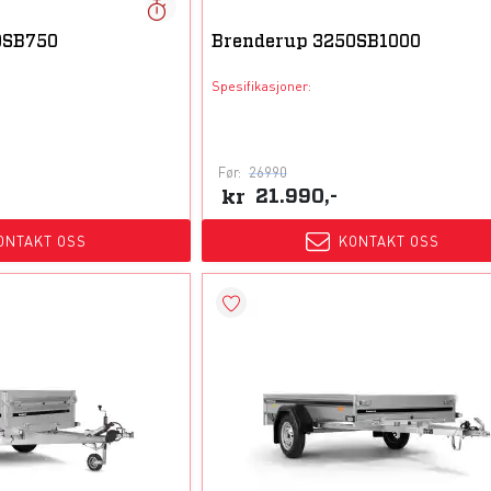
0SB750
Brenderup 3250SB1000
Spesifikasjoner:
Før:
26990
kr
21.990,-
ONTAKT OSS
KONTAKT OSS