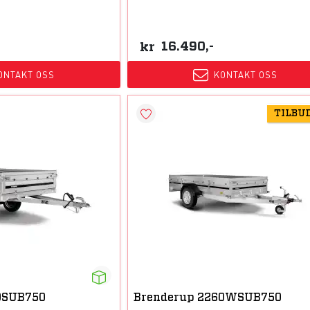
kr
16.490,-
ONTAKT OSS
KONTAKT OSS
TILBU
0SUB750
Brenderup 2260WSUB750