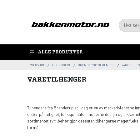
ALLE PRODUKTER
WEBSHOP
TILHENGERE
BRENDERUP TILHENGER
VARETILHE
VARETILHENGER
Tilhengere fra Brenderup er i dag er en av markedslederne in
setter pålitelighet, funksjonalitet, moderne design og sikkerh
sortimentet av tilbehør gjør dessuten tilhengerne meget fleks
formål.