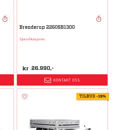
Brenderup 2260SB1300
Spesifikasjoner:
kr
26.990,-
KONTAKT OSS
TILBUD
-
19%