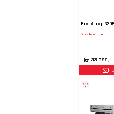
Brenderup 220
Spesifikasjoner:
kr
23.990,-
K