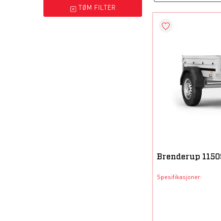
TØM FILTER
Brenderup 115
Spesifikasjoner: