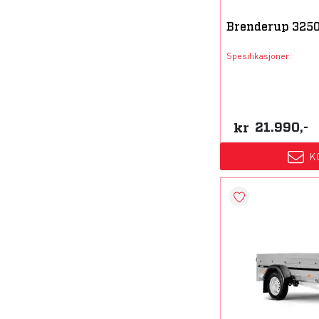
Brenderup 325
Spesifikasjoner:
kr
21.990,-
K