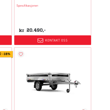
Spesifikasjoner:
kr
20.490,-
KONTAKT OSS
D
-
18%