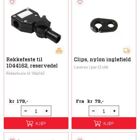
Rekkefeste til
Clips, nylon inglefield
1044162, reservedel
Leveres i par (2 stk)
Rekkefeste til 1044162
kr
179,-
Fra
kr
79,-
KJØP
KJØP