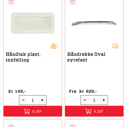
Håndtak plast,
Håndrekke Oval
innfelling
syrefast
kr
149,-
Fra
kr
629,-
KJØP
KJØP