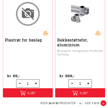
Plastrør for beslag
Rekkestøttefot,
aluminium
Beslag for relingslister fra Nordic
Yachting.
kr
89,-
kr
989,-
KJØP
KJØP
PREVIOUS
N
«
»
VISER
24
AV
53
PRODUKTER
SIDE
1
AV
3