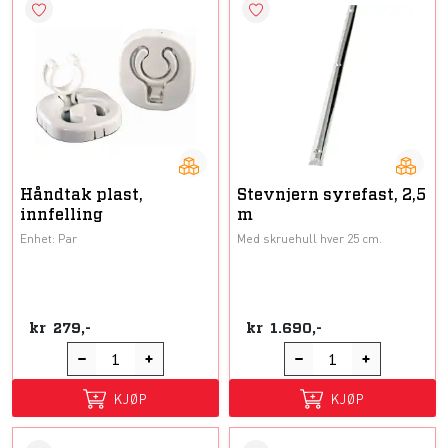
Håndtak plast,
Stevnjern syrefast, 2,5
innfelling
m
Enhet: Par
Med skruehull hver 25 cm.
kr
279,-
kr
1.690,-
KJØP
KJØP