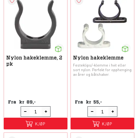
Nylon hakeklemme, 2
Nylon hakeklemme
pk
Festeklips/-klemme i hvit eller
sort nylon. Perfekt for opphenging
av årer og båtshaker.
Fra
kr
89,-
Fra
kr
55,-
KJØP
KJØP