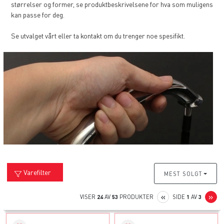
størrelser og former, se produktbeskrivelsene for hva som muligens
kan passe for deg.
Se utvalget vårt eller ta kontakt om du trenger noe spesifikt.
Varefilter
MEST SOLGT
PREVIOUS
N
«
»
VISER
24
AV
53
PRODUKTER
SIDE
1
AV
3