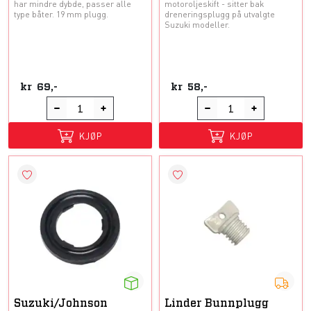
har mindre dybde, passer alle
motoroljeskift - sitter bak
type båter. 19 mm plugg.
dreneringsplugg på utvalgte
Suzuki modeller.
kr
69,-
kr
58,-
KJØP
KJØP
Suzuki/Johnson
Linder Bunnplugg