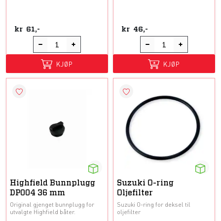
kr
61,-
kr
46,-
KJØP
KJØP
Highfield Bunnplugg
Suzuki O-ring
DP004 36 mm
Oljefilter
Original gjenget bunnplugg for
Suzuki O-ring for deksel til
utvalgte Highfield båter.
oljefilter