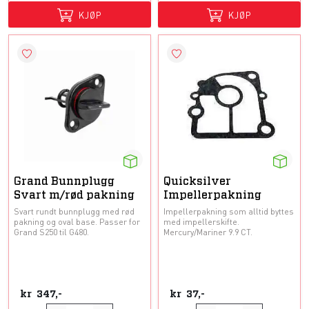
KJØP
KJØP
Grand Bunnplugg
Quicksilver
Svart m/rød pakning
Impellerpakning
Svart rundt bunnplugg med rød
Impellerpakning som alltid byttes
pakning og oval base. Passer for
med impellerskifte.
Grand S250 til G480.
Mercury/Mariner 9.9 CT.
kr
347,-
kr
37,-