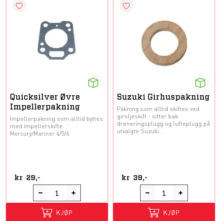
Quicksilver Øvre
Suzuki Girhuspakning
Impellerpakning
Pakning som alltid skiftes ved
giroljeskift - sitter bak
Impellerpakning som alltid byttes
dreneringsplugg og lufteplugg på
med impellerskifte.
utvalgte Suzuki...
Mercury/Mariner 4/5/6.
kr
29,-
kr
39,-
KJØP
KJØP