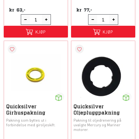
kr
63,-
kr
77,-
KJØP
KJØP
Quicksilver
Quicksilver
Girhuspakning
Oljepluggpakning
Pakning som byttes ut i
Pakning til oljedrenering på
forbindelse med giroljeskift.
uvalgte Mercury og Mariner
motorer.