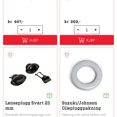
kr
497,-
kr
269,-
KJØP
KJØP
Lenseplugg Svart 25
Suzuki/Johnson
mm
Oljepluggpakning
Kompakt dreneringsplugg som
Pakning som alltid skiftes ved