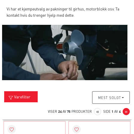
Vi har et kjempeutvalg av pakninger til girhus, motorblokk osv. Ta
kontakt hvis du trenger hjelp med dette.
Varefilter
MEST SOLGT
PREVIOUS
N
«
»
VISER
24
AV
75
PRODUKTER
SIDE
1
AV
4