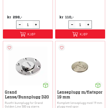
kr
298,-
kr
110,-
KJØP
KJØP
Grand
Lenseplugg m/flatspor
Lense/Bunnplugg D20
19 mm
Rustfri bunnplugg for Grand
Komplett lenseplugg med 19 mm
Golden Line 500 og større.
plugg med spor.