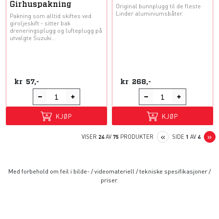
Girhuspakning
Original bunnplugg til de fleste
Linder aluminiumsbåter.
Pakning som alltid skiftes ved
giroljeskift - sitter bak
dreneringsplugg og lufteplugg på
utvalgte Suzuki...
kr
57,-
kr
268,-
KJØP
KJØP
PREVIOUS
N
«
»
VISER
24
AV
75
PRODUKTER
SIDE
1
AV
4
Med forbehold om feil i bilde- / videomateriell / tekniske spesifikasjoner /
priser.