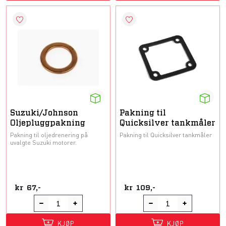
Suzuki/Johnson
Pakning til
Oljepluggpakning
Quicksilver tankmåler
Pakning til oljedrenering på
Pakning til Quicksilver tankmåler
uvalgte Suzuki motorer.
kr
67,-
kr
109,-
KJØP
KJØP