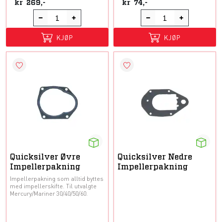
kr
269,-
kr
74,-
KJØP
KJØP
Quicksilver Øvre
Quicksilver Nedre
Impellerpakning
Impellerpakning
Impellerpakning som alltid byttes
med impellerskifte. Til utvalgte
Mercury/Mariner 30/40/50/60.