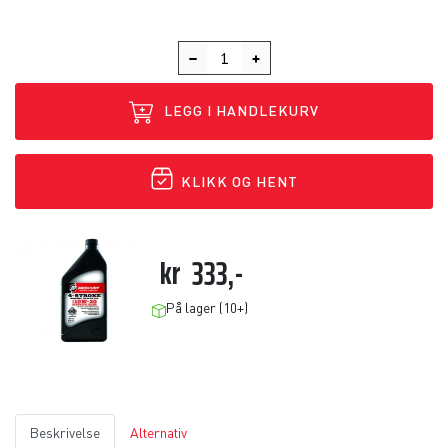
LEGG I HANDLEKURV
KLIKK OG HENT
kr
333,-
På lager (10+)
Beskrivelse
Alternativ