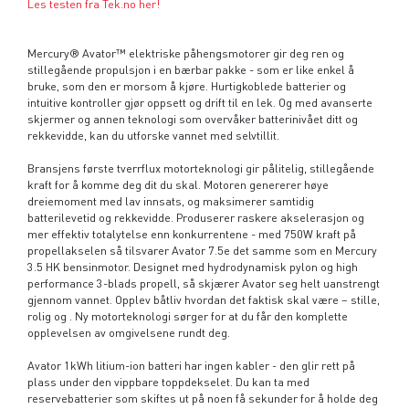
Les testen fra Tek.no her!
Mercury® Avator™ elektriske påhengsmotorer gir deg ren og
stillegående propulsjon i en bærbar pakke - som er like enkel å
bruke, som den er morsom å kjøre. Hurtigkoblede batterier og
intuitive kontroller gjør oppsett og drift til en lek. Og med avanserte
skjermer og annen teknologi som overvåker batterinivået ditt og
rekkevidde, kan du utforske vannet med selvtillit.
Bransjens første tverrflux motorteknologi gir pålitelig, stillegående
kraft for å komme deg dit du skal. Motoren genererer høye
dreiemoment med lav innsats, og maksimerer samtidig
batterilevetid og rekkevidde. Produserer raskere akselerasjon og
mer effektiv totalytelse enn konkurrentene - med 750W kraft på
propellakselen så tilsvarer Avator 7.5e det samme som en Mercury
3.5 HK bensinmotor. Designet med hydrodynamisk pylon og high
performance 3-blads propell, så skjærer Avator seg helt uanstrengt
gjennom vannet. Opplev båtliv hvordan det faktisk skal være – stille,
rolig og . Ny motorteknologi sørger for at du får den komplette
opplevelsen av omgivelsene rundt deg.
Avator 1kWh litium-ion batteri har ingen kabler - den glir rett på
plass under den vippbare toppdekselet. Du kan ta med
reservebatterier som skiftes ut på noen få sekunder for å holde deg