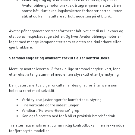
Avator påhengsmotor praktisk å lagre hjemme eller på en
større båt. Hurtigkoblingsbraketten forbedrer portabiliteten,
slik at du kan installere rorkultmodellen på et blunk.
Avator påhengsmotorer transformerer båtlivet ditt til null eksos og
utslipp av miljøskadelige stoffer. Og hver Avator påhengsmotor er
laget med mange komponenter som er enten resirkulerbare eller
gjenbrukbare.
Stammelengder og avansert rorkult eller kontrollboks
Mercury Avator leveres i 3 forskjellige stammelengder (kort, lang
eller ekstra lang stamme) med enten styrekult eller fjernstyring:
Den justerbare, tosidige rorkulten er designet for å la hvem som
helst ta roret med selvtillit.
Verktøyløse justeringer for komfortabel styring
Fire vertikale og tre sidestillinger
Vendbart "Forward-Reverse" grep
Kan også brettes ned for å bli et praktisk bærehåndtak
Tre alternativer sikrer at du har riktig kontrollboks innen rekkevidde
for fjernstyrte modeller.