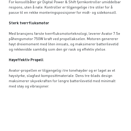
For konsollbåter gir Digital Power & Shift fjernkontroller umiddelbar
respons, uten å nøle. Kontroller er tilgjengelige i tre stiler for å
passe til en rekke monteringsposisjoner for midt- og sidekonsoll.
Sterk tverrfluksmotor
Med bransjens første tverrfluksmotorteknologi, leverer Avator 7.5e
påhengsmotor 750W kraft ved propellakselen. Motoren genererer
høyt dreiemoment med liten innsats, og maksimerer batterilevetid
og rekkevidde samtidig som den gir rask og effektiv ytelse.
Høyeffektiv Propell
Avator-propellen er tilgjengelig i tre tonehøyder og er laget av et
høystyrke, slagfast komposittmateriale. Dens tre-blads design
maksimerer skyvekraften for lengre batterilevetid med minimalt
med støy og vibrasjoner.