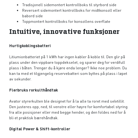
Tradisjonell sidemontert kontrollboks til styrbord side
Reversert sidemontert kontrollboks for midtkonsoll eller
babord side
Toppmontert kontrollboks for konsollens overflate
Intuitive, innovative funksjoner
Hurtigkoblingsbatteri
Litiumionbatteriet på 1 kWh har ingen kabler å koble til. Den glir på
plass under den vippbare toppdekselet, og sparer deg for verdifull
plass i båten. Trenger du å kjøre enda lenger? Ikke noe problem. Du
kan ta med et tilgjengelig reservebatteri som byttes på plass i løpet
av sekunder.
Flerbruks rorkulthåndtak
Avator styrerkulten ble designet for å la alle ta roret med selvtillit.
Den justeres opp, ned, til venstre eller høyre for komfortabel styring
fra alle posisjoner eller med begge hender, og den foldes ned for å
bli et praktisk bærehåndtak.
Digital Power & Shift-kontroller