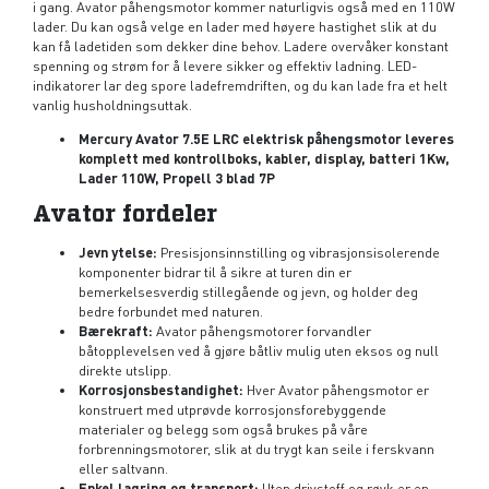
i gang. Avator påhengsmotor kommer naturligvis også med en 110W
lader. Du kan også velge en lader med høyere hastighet slik at du
kan få ladetiden som dekker dine behov. Ladere overvåker konstant
spenning og strøm for å levere sikker og effektiv ladning. LED-
indikatorer lar deg spore ladefremdriften, og du kan lade fra et helt
vanlig husholdningsuttak.
Mercury Avator 7.5E LRC elektrisk påhengsmotor leveres
komplett med kontrollboks, kabler, display, batteri 1Kw,
Lader 110W, Propell 3 blad 7P
Avator fordeler
Jevn ytelse:
Presisjonsinnstilling og vibrasjonsisolerende
komponenter bidrar til å sikre at turen din er
bemerkelsesverdig stillegående og jevn, og holder deg
bedre forbundet med naturen.
Bærekraft:
Avator påhengsmotorer forvandler
båtopplevelsen ved å gjøre båtliv mulig uten eksos og null
direkte utslipp.
Korrosjonsbestandighet:
Hver Avator påhengsmotor er
konstruert med utprøvde korrosjonsforebyggende
materialer og belegg som også brukes på våre
forbrenningsmotorer, slik at du trygt kan seile i ferskvann
eller saltvann.
Enkel lagring og transport:
Uten drivstoff og røyk er en