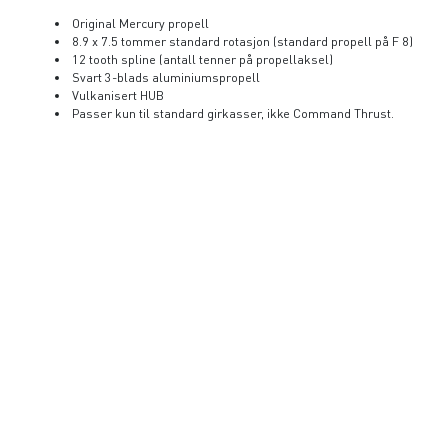
Original Mercury propell
8.9 x 7.5 tommer standard rotasjon (standard propell på F 8)
12 tooth spline (antall tenner på propellaksel)
Svart 3-blads aluminiumspropell
Vulkanisert HUB
Passer kun til standard girkasser, ikke Command Thrust.