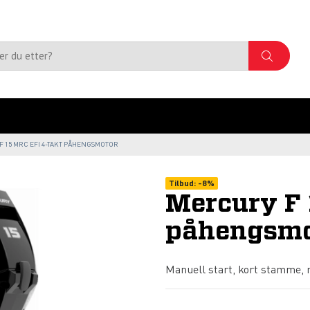
 15 MRC EFI 4-TAKT PÅHENGSMOTOR
Tilbud:
-
8%
Mercury F 
påhengsmo
Manuell start, kort stamme, m