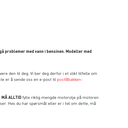
nngå problemer med vann i bensinen. Modeller med
re den til deg. Vi ber deg derfor i et slikt tilfelle om
beste er å sende oss en e-post til
post@bakken-
u
MÅ ALLTID
fylle riktig mengde motorolje på motoren
er. Hvis du har spørsmål eller er i tvil om dette, må