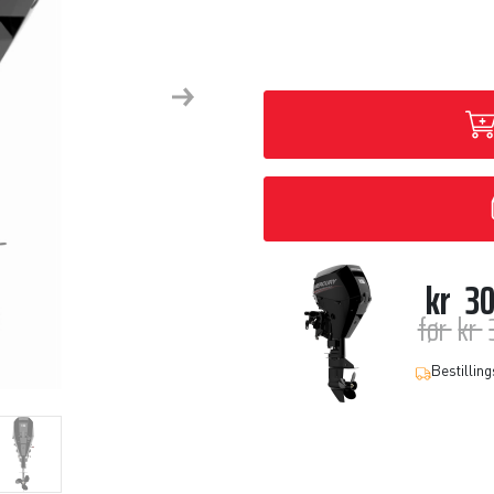
Next
kr
30
før
kr
Bestilling