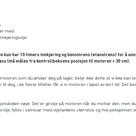
s
lger med
nkjøringsolje
ren kun har 10 timers innkjøring og bensinrens (etanolrens) for å u
gass (må måles fra kontrollboksens posisjon til motoren + 30 cm).
n motoren som du ønsker deg på lager, betyr ikke dette at vi ikke kan leve
til deg, i de fleste tilfeller får vi in motoren i løpet av kort tid. Det 
uksjonsboken nøye. Det er girolje på motoren når du mottar den, men d
olje fylles i samsvar med oljetankens størrelse og hva peilepinnen vis