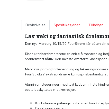
Beskrivelse
Spesifikasjoner
Tilbehør
Lav vekt og fantastisk dreiemo
Den nye Mercury 10/15/20 FourStroke får båten din opp 
Disse utenbordsmotorene er enkle å montere og betjene,
problemfritt båtliv. Den laveste overførte vibrasjonen
Mercurys primingforbehandling og lakkeringsprosess er
FourStrokes’ ekstraordinære korrosjonsbestandighet.
Aluminiumslegeringer med lavt kobberinnhold hindrer
beste beskyttelse mot korrosjon.
Kort stamme påhengsmotor med kun 47 kg tør
Direkteinnsprøytning