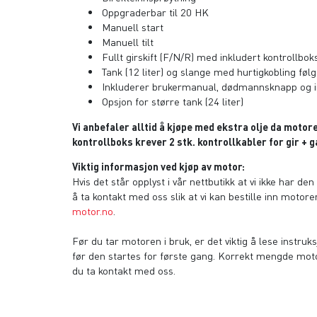
Oppgraderbar til 20 HK
Manuell start
Manuell tilt
Fullt girskift (F/N/R) med inkludert kontrollbok
Tank (12 liter) og slange med hurtigkobling fø
Inkluderer brukermanual, dødmannsknapp og in
Opsjon for større tank (24 liter)
Vi anbefaler alltid å kjøpe med ekstra olje da moto
kontrollboks krever 2 stk. kontrollkabler for gir + 
Viktig informasjon ved kjøp av motor:
Hvis det står opplyst i vår nettbutikk at vi ikke har de
å ta kontakt med oss slik at vi kan bestille inn motoren 
motor.no
.
Før du tar motoren i bruk, er det viktig å lese instr
før den startes for første gang. Korrekt mengde motor
du ta kontakt med oss.