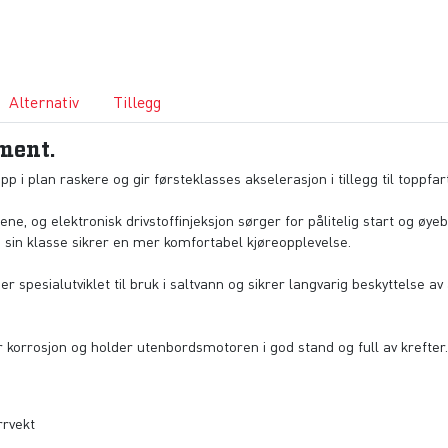
Alternativ
Tillegg
ment.
i plan raskere og gir førsteklasses akselerasjon i tillegg til toppfart
 og elektronisk drivstoffinjeksjon sørger for pålitelig start og øyebl
 i sin klasse sikrer en mer komfortabel kjøreopplevelse.
 spesialutviklet til bruk i saltvann og sikrer langvarig beskyttelse a
 korrosjon og holder utenbordsmotoren i god stand og full av krefter
rvekt