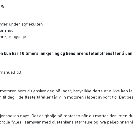
ing
ryter under styrekulten
lger med
nkjøringsolje
ren kun har 10 timers innkjøring og bensinrens (etanolrens) for å u
anuell tilt.
n motoren som du ønsker deg på lager, betyr ikke dette at vi ikke kan leve
til deg, i de fleste tilfeller får vi in motoren i løpet av kort tid. Det 
uksjonsboken nøye. Det er girolje på motoren når du mottar den, men d
olje fylles i samsvar med oljetankens størrelse og hva peilepinnen vis