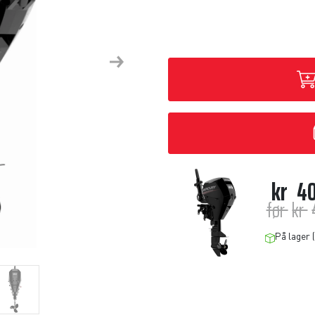
Next
kr
40
før
kr
På lager (