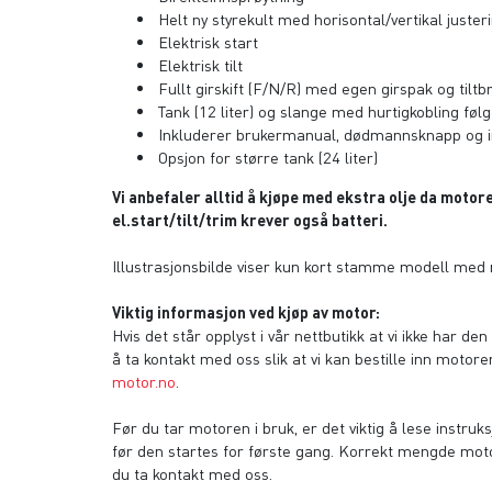
Helt ny styrekult med horisontal/vertikal juster
Elektrisk start
Elektrisk tilt
Fullt girskift (F/N/R) med egen girspak og tiltb
Tank (12 liter) og slange med hurtigkobling fø
Inkluderer brukermanual, dødmannsknapp og in
Opsjon for større tank (24 liter)
Vi anbefaler alltid å kjøpe med ekstra olje da moto
el.start/tilt/trim krever også batteri.
Illustrasjonsbilde viser kun kort stamme modell med m
Viktig informasjon ved kjøp av motor:
Hvis det står opplyst i vår nettbutikk at vi ikke har de
å ta kontakt med oss slik at vi kan bestille inn motoren 
motor.no
.
Før du tar motoren i bruk, er det viktig å lese instr
før den startes for første gang. Korrekt mengde motor
du ta kontakt med oss.