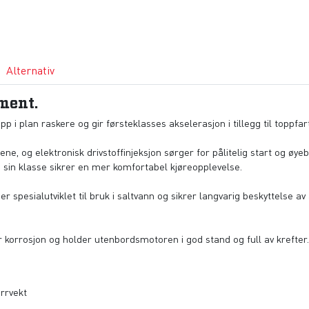
Alternativ
ment.
i plan raskere og gir førsteklasses akselerasjon i tillegg til toppfart
 og elektronisk drivstoffinjeksjon sørger for pålitelig start og øyebl
 i sin klasse sikrer en mer komfortabel kjøreopplevelse.
 spesialutviklet til bruk i saltvann og sikrer langvarig beskyttelse a
 korrosjon og holder utenbordsmotoren i god stand og full av krefter
rrvekt