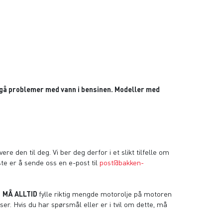
nngå problemer med vann i bensinen. Modeller med
re den til deg. Vi ber deg derfor i et slikt tilfelle om
beste er å sende oss en e-post til
post@bakken-
u
MÅ ALLTID
fylle riktig mengde motorolje på motoren
er. Hvis du har spørsmål eller er i tvil om dette, må