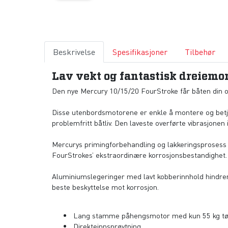
Beskrivelse
Spesifikasjoner
Tilbehør
Lav vekt og fantastisk dreiemo
Den nye Mercury 10/15/20 FourStroke får båten din opp 
Disse utenbordsmotorene er enkle å montere og betjene,
problemfritt båtliv. Den laveste overførte vibrasjonen
Mercurys primingforbehandling og lakkeringsprosess er
FourStrokes’ ekstraordinære korrosjonsbestandighet.
Aluminiumslegeringer med lavt kobberinnhold hindrer
beste beskyttelse mot korrosjon.
Lang stamme påhengsmotor med kun 55 kg tø
Direkteinnsprøytning