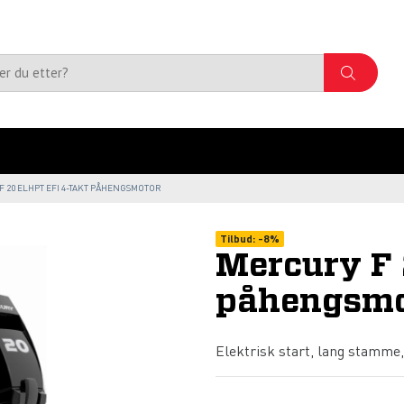
 20 ELHPT EFI 4-TAKT PÅHENGSMOTOR
Tilbud:
-
8%
Mercury F 
påhengsmo
Elektrisk start, lang stamme, 