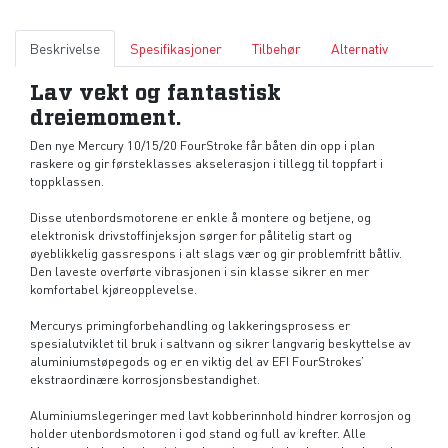
Beskrivelse
Spesifikasjoner
Tilbehør
Alternativ
Lav vekt og fantastisk
dreiemoment.
Den nye Mercury 10/15/20 FourStroke får båten din opp i plan
raskere og gir førsteklasses akselerasjon i tillegg til toppfart i
toppklassen.
Disse utenbordsmotorene er enkle å montere og betjene, og
elektronisk drivstoffinjeksjon sørger for pålitelig start og
øyeblikkelig gassrespons i alt slags vær og gir problemfritt båtliv.
Den laveste overførte vibrasjonen i sin klasse sikrer en mer
komfortabel kjøreopplevelse.
Mercurys primingforbehandling og lakkeringsprosess er
spesialutviklet til bruk i saltvann og sikrer langvarig beskyttelse av
aluminiumstøpegods og er en viktig del av EFI FourStrokes’
ekstraordinære korrosjonsbestandighet.
Aluminiumslegeringer med lavt kobberinnhold hindrer korrosjon og
holder utenbordsmotoren i god stand og full av krefter. Alle