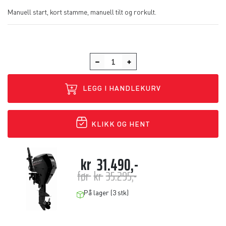
Manuell start, kort stamme, manuell tilt og rorkult.
LEGG I HANDLEKURV
KLIKK OG HENT
kr
31.490,-
før
kr
35.295,-
På lager (3 stk)