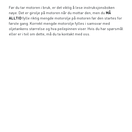
Før du tar motoren i bruk, er det viktig å lese instruksjonsboken
nøye. Det er girolje på motoren når du mottar den, men du
MÅ
ALLTID
fylle riktig mengde motorolje på motoren før den startes for
første gang. Korrekt mengde motorolje fylles i samsvar med
oljetankens størrelse og hva peilepinnen viser. Hvis du har spørsmål
eller er i tvil om dette, må du ta kontakt med oss.