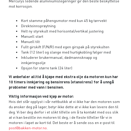
Mercurys ledende aluminiumslegeringer gir den beste beskyttelse
mot korrosjon.
Kort stamme påhengsmotor med kun 45 kg tørrvekt
Direkteinnsprøytning
Helt ny styrekult med horisontal/vertikal justering
Manuell start
Manuell tilt
Fullt girskift (F/N/R) med egen girspak på styrekulten
Tank (12 liter) og slange med hurtigkobling følger med
Inkluderer brukermanual, dødmannsknapp og
innkjøringsolje
Opsjon for større tank (24 liter)
Vi anbefaler alltid å kjøpe med ekstra olje da motoren kun har
10 timers innkjøring og bensinrens (etanolrens) for å unngå
problemer med vann i bensinen.
Viktig informasjon ved kjøp av motor:
Hvis det står opplyst i vår nettbutikk at vi ikke har den motoren som
du ønsker deg på lager, betyr ikke dette at vi ikke kan levere den til
deg. Vi ber deg derfor i et slikt tilfelle om å ta kontakt med oss slik
at vi kan bestille inn motoren til deg, i de fleste tilfeller får vi in
motoren i løpet av kort tid. Det beste er å sende oss en e-post til
post@bakken-motor.no
.