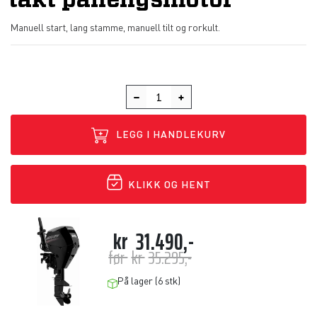
takt påhengsmotor
Manuell start, lang stamme, manuell tilt og rorkult.
LEGG I HANDLEKURV
KLIKK OG HENT
kr
31.490,-
før
kr
35.295,-
På lager (6 stk)