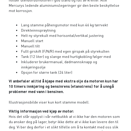
Mercurys ledende aluminiumslegeringer gir den beste beskyttelse
mot korrosjon.
Lang stamme påhengsmotor med kun 46 kg tørrvekt
Direkteinnsprøytning
Helt ny styrekult med horisontal/vertikal justering
Manuell start
Manuell tilt
Fullt girskift (F/N/R) med egen girspak på styrekulten
Tank (12 liter) og slange med hurtigkobling følger med
Inkluderer brukermanual, dødmannsknapp og
innkjøringsolje
Opsjon for større tank (24 liter)
Vi anbefaler alltid å kjøpe med ekstra olje da motoren kun har
10 timers innkjøring og bensinrens (etanolrens) for å unngå
problemer med vann i bensinen.
Illustrasjonsbilde viser kun kort stamme modell.
Viktig informasjon ved kjøp av motor:
Hvis det står opplyst i vår nettbutikk at vi ikke har den motoren som
du ønsker deg på lager, betyr ikke dette at vi ikke kan levere den til
deg. Vi ber deg derfor i et slikt tilfelle om å ta kontakt med oss slik