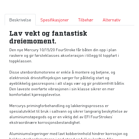
Beskrivelse
Spesifikasjoner
Tilbehør
Alternativ
Lav vekt og fantastisk
dreiemoment.
Den nye Mercury 10/15/20 FourStroke får båten din opp i plan
raskere og gir førsteklasses akselerasjon i tillegg til toppfart i
toppklassen.
Disse utenbordsmotorene er enkle å montere og betjene, og
elektronisk drivstoffinjeksjon sørger for pålitelig start og
øyeblikkelig gassrespons i alt slags vær og gir problemfritt båtliv.
Den laveste overførte vibrasjonen i sin klasse sikrer en mer
komfortabel kjøreopplevelse.
Mercurys primingforbehandling og lakkeringsprosess er
spesialutviklet til bruk i saltvann og sikrer langvarig beskyttelse av
aluminiumstøpegods og er en viktig del av EFI FourStrokes’
ekstraordinære korrosjonsbestandighet.
Aluminiumslegeringer med lavt kobberinnhold hindrer korrosjon og
holder utenbordsmotoren i god stand og full av krefter. Alle