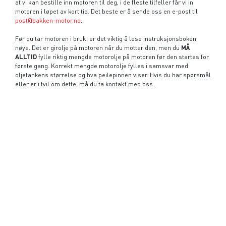
at vi kan bestille inn motoren til deg, i de fleste tilfeller får vi in
motoren i løpet av kort tid. Det beste er å sende oss en e-post til
post@bakken-motor.no
.
Før du tar motoren i bruk, er det viktig å lese instruksjonsboken
nøye. Det er girolje på motoren når du mottar den, men du
MÅ
ALLTID
fylle riktig mengde motorolje på motoren før den startes for
første gang. Korrekt mengde motorolje fylles i samsvar med
oljetankens størrelse og hva peilepinnen viser. Hvis du har spørsmål
eller er i tvil om dette, må du ta kontakt med oss.