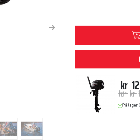
Next
kr
12
før
kr
På lager (