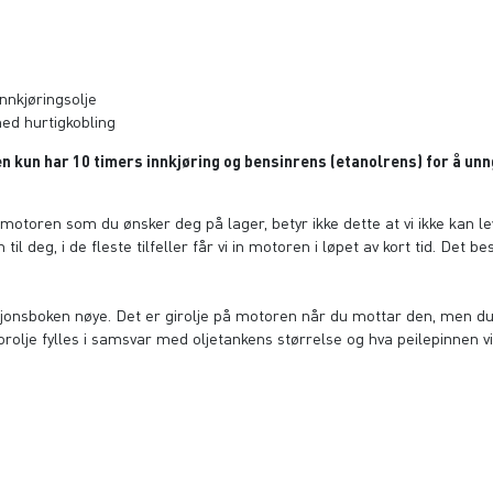
nkjøringsolje
med hurtigkobling
ren kun har 10 timers innkjøring og bensinrens (etanolrens) for å u
n motoren som du ønsker deg på lager, betyr ikke dette at vi ikke kan leve
til deg, i de fleste tilfeller får vi in motoren i løpet av kort tid. Det 
uksjonsboken nøye. Det er girolje på motoren når du mottar den, men d
olje fylles i samsvar med oljetankens størrelse og hva peilepinnen vis