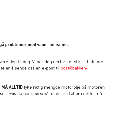
nngå problemer med vann i bensinen.
re den til deg. Vi ber deg derfor i et slikt tilfelle om
beste er å sende oss en e-post til
post@bakken-
u
MÅ ALLTID
fylle riktig mengde motorolje på motoren
er. Hvis du har spørsmål eller er i tvil om dette, må