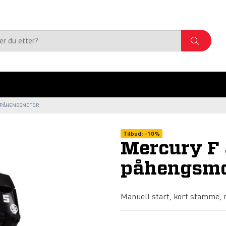
T PÅHENGSMOTOR
Tilbud:
-
10%
Mercury F 
påhengsmo
Manuell start, kort stamme, m