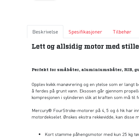
Beskrivelse
Spesifikasjoner
Tilbehør
Lett og allsidig motor med still
Perfekt for småbåter, aluminiumsbåter, RIB, gu
Opplev kvikk manøvrering og en ytelse som er langt bedr
å ferdes på grunt vann. Eksosen går gjennom propell
kompresjonen i sylinderen slik at kraften som må til f
Mercury® FourStroke-motorer på 4, 5 og 6 hk har inneb
motordekselet. Ønskes ekstra rekkevidde, kan disse mo
Kort stamme påhengsmotor med kun 25 kg tør