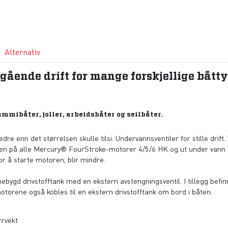
Alternativ
egående drift for mange forskjellige båtty
mmibåter, joller, arbeidsbåter og seilbåter.
e enn det størrelsen skulle tilsi. Undervannsventiler for stille drift.
en på alle Mercury® FourStroke-motorer 4/5/6 HK og ut under vann fo
or å starte motoren, blir mindre.
ygd drivstofftank med en ekstern avstengningsventil. I tillegg befinn
torene også kobles til en ekstern drivstofftank om bord i båten.
rvekt