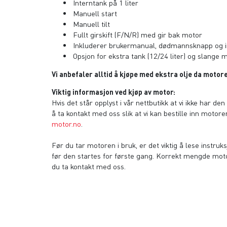
Interntank på 1 liter
Manuell start
Manuell tilt
Fullt girskift (F/N/R) med gir bak motor
Inkluderer brukermanual, dødmannsknapp og in
Opsjon for ekstra tank (12/24 liter) og slange 
Vi anbefaler alltid å kjøpe med ekstra olje da moto
Viktig informasjon ved kjøp av motor:
Hvis det står opplyst i vår nettbutikk at vi ikke har de
å ta kontakt med oss slik at vi kan bestille inn motoren 
motor.no
.
Før du tar motoren i bruk, er det viktig å lese instr
før den startes for første gang. Korrekt mengde motor
du ta kontakt med oss.