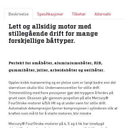
Beskrivelse
Spesifikasjoner
Tilbehør
Alternativ
Lett og allsidig motor med
stillegående drift for mange
forskjellige båttyper.
Perfekt for småbåter, aluminiumsbåter, RIB,
gummibåter, joller, arbeidsbåter og seilbåter.
Opplev kvikk manøvrering og en ytelse som er langt bedre enn det
størrelsen skulle tilsi. Undervannsventiler for stille drift.
Triminnstilling med flere posisjoner gjør det tryggere å ferdes på
grunt vann. Eksosen går gjennom propellen på alle Mercury®
FourStroke-motorer 4/5/6 HK og ut under vann for stille drift.
Automatisk dekompresjon fjerner kompresjonen i sylinderen slik at
kraften som må til for å starte motoren, blir mindre.
Mercury® FourStroke-motorer på 4, 5 og 6 hk har innebygd