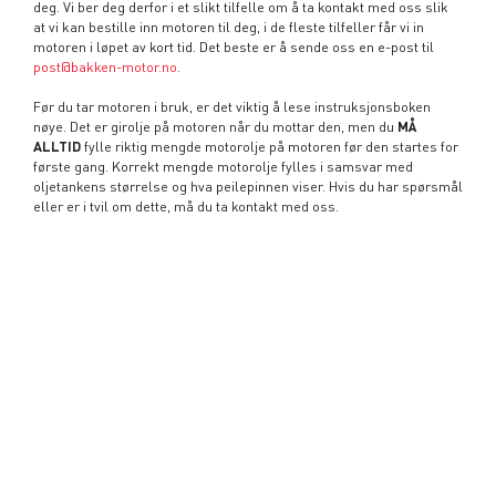
deg. Vi ber deg derfor i et slikt tilfelle om å ta kontakt med oss slik
at vi kan bestille inn motoren til deg, i de fleste tilfeller får vi in
motoren i løpet av kort tid. Det beste er å sende oss en e-post til
post@bakken-motor.no
.
Før du tar motoren i bruk, er det viktig å lese instruksjonsboken
nøye. Det er girolje på motoren når du mottar den, men du
MÅ
ALLTID
fylle riktig mengde motorolje på motoren før den startes for
første gang. Korrekt mengde motorolje fylles i samsvar med
oljetankens størrelse og hva peilepinnen viser. Hvis du har spørsmål
eller er i tvil om dette, må du ta kontakt med oss.