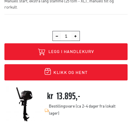
Manuell start, ekstra lang stamme (25 tom - XL) , manuell tilt og
rorkult.
LEGG I HANDLEKURV
KLIKK OG HENT
kr
13.895,-
Bestillingsvare (ca 2-4 dager fra lokalt
lager)