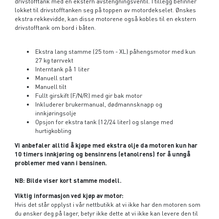
drivstofftank med en ekstern avstengningsventil. I tillegg befinner
lokket til drivstofftanken seg på toppen av motordekselet. Ønskes
ekstra rekkevidde, kan disse motorene også kobles til en ekstern
drivstofftank om bord i båten.
Ekstra lang stamme (25 tom - XL) påhengsmotor med kun
27 kg tørrvekt
Interntank på 1 liter
Manuell start
Manuell tilt
Fullt girskift (F/N/R) med gir bak motor
Inkluderer brukermanual, dødmannsknapp og
innkjøringsolje
Opsjon for ekstra tank (12/24 liter) og slange med
hurtigkobling
Vi anbefaler alltid å kjøpe med ekstra olje da motoren kun har
10 timers innkjøring og bensinrens (etanolrens) for å unngå
problemer med vann i bensinen.
NB: Bilde viser kort stamme modell.
Viktig informasjon ved kjøp av motor:
Hvis det står opplyst i vår nettbutikk at vi ikke har den motoren som
du ønsker deg på lager, betyr ikke dette at vi ikke kan levere den til