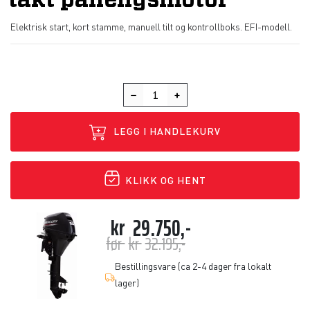
takt påhengsmotor
Elektrisk start, kort stamme, manuell tilt og kontrollboks. EFI-modell.
LEGG I HANDLEKURV
KLIKK OG HENT
kr
29.750,-
før
kr
32.195,-
Bestillingsvare (ca 2-4 dager fra lokalt
lager)