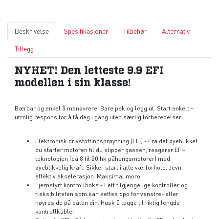
Beskrivelse
Spesifikasjoner
Tilbehør
Alternativ
Tillegg
NYHET! Den letteste 9.9 EFI
modellen i sin klasse!
Bærbar og enkel å manøvrere. Bare pek og legg ut. Start enkelt –
utrolig respons for å få deg i gang uten særlig forberedelser.
Elektronisk drivstoffinnsprøytning (EFI) - Fra det øyeblikket
du starter motoren til du slipper gassen, reagerer EFI-
teknologien (på 8 til 20 hk påhengsmotorer) med
øyeblikkelig kraft. Sikker start i alle værforhold. Jevn,
effektiv akselerasjon. Maksimal moro.
Fjernstyrt kontrollboks - Lett tilgjengelige kontroller og
fleksibiliteten som kan settes opp for venstre- eller
høyreside på båten din. Husk å legge til riktig lengde
kontrollkabler.