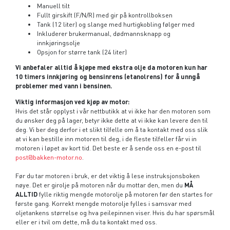
Manuell tilt
Fullt girskift (F/N/R) med gir på kontrollboksen
Tank (12 liter) og slange med hurtigkobling følger med
Inkluderer brukermanual, dødmannsknapp og
innkjøringsolje
Opsjon for større tank (24 liter)
Vi anbefaler alltid å kjøpe med ekstra olje da motoren kun har
10 timers innkjøring og bensinrens (etanolrens) for å unngå
problemer med vann i bensinen.
Viktig informasjon ved kjøp av motor:
Hvis det står opplyst i vår nettbutikk at vi ikke har den motoren som
du ønsker deg på lager, betyr ikke dette at vi ikke kan levere den til
deg. Vi ber deg derfor i et slikt tilfelle om å ta kontakt med oss slik
at vi kan bestille inn motoren til deg, i de fleste tilfeller får vi in
motoren i løpet av kort tid. Det beste er å sende oss en e-post til
post@bakken-motor.no
.
Før du tar motoren i bruk, er det viktig å lese instruksjonsboken
nøye. Det er girolje på motoren når du mottar den, men du
MÅ
ALLTID
fylle riktig mengde motorolje på motoren før den startes for
første gang. Korrekt mengde motorolje fylles i samsvar med
oljetankens størrelse og hva peilepinnen viser. Hvis du har spørsmål
eller er i tvil om dette, må du ta kontakt med oss.