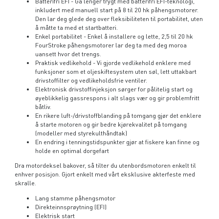
Batterifri EFI - Gå lenger trygt med batterifri EFI-teknologi,
inkludert med manuell start på 8 til 20 hk påhengsmotorer.
Den lar deg glede deg over fleksibiliteten til portabilitet, uten
å måtte ta med et startbatteri.
Enkel portabilitet - Enkel å installere og lette, 2,5 til 20 hk
FourStroke påhengsmotorer lar deg ta med deg moroa
uansett hvor det trengs.
Praktisk vedlikehold - Vi gjorde vedlikehold enklere med
funksjoner som et oljeskiftesystem uten søl, lett uttakbart
drivstoffilter og vedlikeholdsfrie ventiler.
Elektronisk drivstoffinjeksjon sørger for pålitelig start og
øyeblikkelig gassrespons i alt slags vær og gir problemfritt
båtliv.
En rikere luft-/drivstoffblanding på tomgang gjør det enklere
å starte motoren og gir bedre kjørekvalitet på tomgang
(modeller med styrekulthåndtak)
En endring i tenningstidspunkter gjør at fiskere kan finne og
holde en optimal dorgefart
Dra motordeksel bakover, så tilter du utenbordsmotoren enkelt
til
enhver posisjon. Gjort enkelt med vårt eksklusive akterfeste med
skralle.
Lang stamme påhengsmotor
Direkteinnsprøytning (EFI)
Elektrisk start