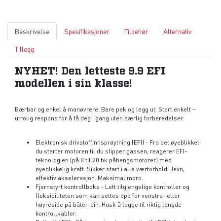
Beskrivelse
Spesifikasjoner
Tilbehør
Alternativ
Tillegg
NYHET! Den letteste 9.9 EFI
modellen i sin klasse!
Bærbar og enkel å manøvrere. Bare pek og legg ut. Start enkelt –
utrolig respons for å få deg i gang uten særlig forberedelser.
Elektronisk drivstoffinnsprøytning (EFI) - Fra det øyeblikket
du starter motoren til du slipper gassen, reagerer EFI-
teknologien (på 8 til 20 hk påhengsmotorer) med
øyeblikkelig kraft. Sikker start i alle værforhold. Jevn,
effektiv akselerasjon. Maksimal moro.
Fjernstyrt kontrollboks - Lett tilgjengelige kontroller og
fleksibiliteten som kan settes opp for venstre- eller
høyreside på båten din. Husk å legge til riktig lengde
kontrollkabler.