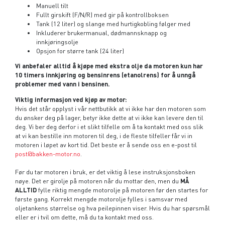
Manuell tilt
Fullt girskift (F/N/R) med gir på kontrollboksen
Tank (12 liter) og slange med hurtigkobling følger med
Inkluderer brukermanual, dødmannsknapp og
innkjøringsolje
Opsjon for større tank (24 liter)
Vi anbefaler alltid å kjøpe med ekstra olje da motoren kun har
10 timers innkjøring og bensinrens (etanolrens) for å unngå
problemer med vann i bensinen.
Viktig informasjon ved kjøp av motor:
Hvis det står opplyst i vår nettbutikk at vi ikke har den motoren som
du ønsker deg på lager, betyr ikke dette at vi ikke kan levere den til
deg. Vi ber deg derfor i et slikt tilfelle om å ta kontakt med oss slik
at vi kan bestille inn motoren til deg, i de fleste tilfeller får vi in
motoren i løpet av kort tid. Det beste er å sende oss en e-post til
post@bakken-motor.no
.
Før du tar motoren i bruk, er det viktig å lese instruksjonsboken
nøye. Det er girolje på motoren når du mottar den, men du
MÅ
ALLTID
fylle riktig mengde motorolje på motoren før den startes for
første gang. Korrekt mengde motorolje fylles i samsvar med
oljetankens størrelse og hva peilepinnen viser. Hvis du har spørsmål
eller er i tvil om dette, må du ta kontakt med oss.