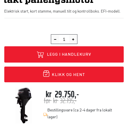
takt påhengsmotor
Elektrisk start, kort stamme, manuell tilt og kontrollboks. EFI-modell.
LEGG I HANDLEKURV
KLIKK OG HENT
kr
29.750,-
før
kr
32.195,-
Bestillingsvare (ca 2-4 dager fra lokalt
lager)