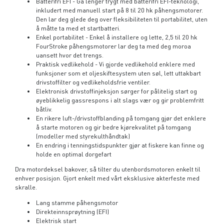
Batterifri EFI - Gå lenger trygt med batterifri EFI-teknologi,
inkludert med manuell start på 8 til 20 hk påhengsmotorer.
Den lar deg glede deg over fleksibiliteten til portabilitet, uten
å måtte ta med et startbatteri.
Enkel portabilitet - Enkel å installere og lette, 2,5 til 20 hk
FourStroke påhengsmotorer lar deg ta med deg moroa
uansett hvor det trengs.
Praktisk vedlikehold - Vi gjorde vedlikehold enklere med
funksjoner som et oljeskiftesystem uten søl, lett uttakbart
drivstoffilter og vedlikeholdsfrie ventiler.
Elektronisk drivstoffinjeksjon sørger for pålitelig start og
øyeblikkelig gassrespons i alt slags vær og gir problemfritt
båtliv.
En rikere luft-/drivstoffblanding på tomgang gjør det enklere
å starte motoren og gir bedre kjørekvalitet på tomgang
(modeller med styrekulthåndtak)
En endring i tenningstidspunkter gjør at fiskere kan finne og
holde en optimal dorgefart
Dra motordeksel bakover, så tilter du utenbordsmotoren enkelt
til
enhver posisjon. Gjort enkelt med vårt eksklusive akterfeste med
skralle.
Lang stamme påhengsmotor
Direkteinnsprøytning (EFI)
Elektrisk start