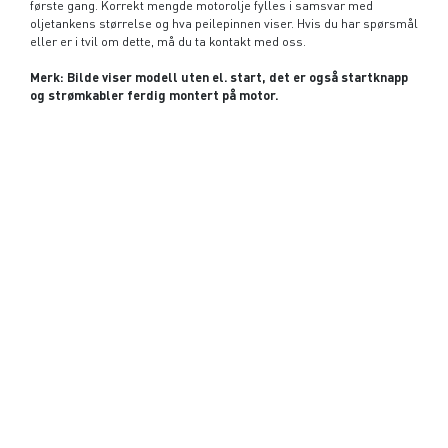
første gang. Korrekt mengde motorolje fylles i samsvar med
oljetankens størrelse og hva peilepinnen viser. Hvis du har spørsmål
eller er i tvil om dette, må du ta kontakt med oss.
Merk: Bilde viser modell uten el. start, det er også startknapp
og strømkabler ferdig montert på motor.