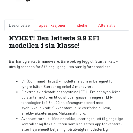
Beskrivelse
Spesifikasjoner
Tilbehør
Alternativ
NYHET! Den letteste 9.9 EFI
modellen i sin klasse!
Bærbar og enkel å manøvrere. Bare pek og legg ut. Start enkelt –
utrolig respons for å få deg i gang uten særlig forberedelser.
CT (Command Thrust) - modellene som er beregnet for
tyngre båter. Bærbar og enkel å manøvrere.
Elektronisk drivstoffinnsprøytning (EFI) - Fra det øyeblikket
du starter motoren til du slipper gassen, reagerer EFI-
teknologien (på 8 til 20 hk påhengsmotorer) med
øyeblikkelig kraft. Sikker start i alle værforhold. Jevn,
effektiv akselerasjon. Maksimal moro.
Avansert rorkult - Med en rekke justeringer, lett tilgjengelige
kontroller og fleksibiliteten som kan settes opp for venstre-
eller høyrehendt betjening (på utvalgte modeller), gir