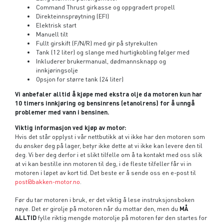
Command Thrust girkasse og oppgradert propell
Direkteinnsprøytning (EFI)
Elektrisk start
Manuell tilt
Fullt girskift (F/N/R) med gir på styrekulten
Tank (12 liter) og slange med hurtigkobling følger med
Inkluderer brukermanual, dødmannsknapp og
innkjøringsolje
Opsjon for større tank (24 liter)
Vi anbefaler alltid å kjøpe med ekstra olje da motoren kun har
10 timers innkjøring og bensinrens (etanolrens) for å unngå
problemer med vann i bensinen.
Viktig informasjon ved kjøp av motor:
Hvis det står opplyst i vår nettbutikk at vi ikke har den motoren som
du ønsker deg på lager, betyr ikke dette at vi ikke kan levere den til
deg. Vi ber deg derfor i et slikt tilfelle om å ta kontakt med oss slik
at vi kan bestille inn motoren til deg, i de fleste tilfeller får vi in
motoren i løpet av kort tid. Det beste er å sende oss en e-post til
post@bakken-motor.no
.
Før du tar motoren i bruk, er det viktig å lese instruksjonsboken
nøye. Det er girolje på motoren når du mottar den, men du
MÅ
ALLTID
fylle riktig mengde motorolje på motoren før den startes for