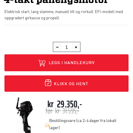
4-takt påhengsmotor
Elektrisk start, lang stamme, manuell tilt og rorkult. EFI-modell med
oppgradert girkasse og propell.
LEGG I HANDLEKURV
KLIKK OG HENT
kr
29.350,-
før
kr
31.595,-
Bestillingsvare (ca 2-4 dager fra lokalt
lager)