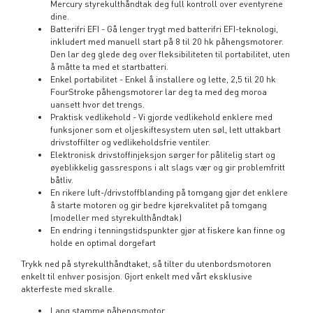
Mercury styrekulthåndtak deg full kontroll over eventyrene
dine.
Batterifri EFI - Gå lenger trygt med batterifri EFI-teknologi,
inkludert med manuell start på 8 til 20 hk påhengsmotorer.
Den lar deg glede deg over fleksibiliteten til portabilitet, uten
å måtte ta med et startbatteri.
Enkel portabilitet - Enkel å installere og lette, 2,5 til 20 hk
FourStroke påhengsmotorer lar deg ta med deg moroa
uansett hvor det trengs.
Praktisk vedlikehold - Vi gjorde vedlikehold enklere med
funksjoner som et oljeskiftesystem uten søl, lett uttakbart
drivstoffilter og vedlikeholdsfrie ventiler.
Elektronisk drivstoffinjeksjon sørger for pålitelig start og
øyeblikkelig gassrespons i alt slags vær og gir problemfritt
båtliv.
En rikere luft-/drivstoffblanding på tomgang gjør det enklere
å starte motoren og gir bedre kjørekvalitet på tomgang
(modeller med styrekulthåndtak)
En endring i tenningstidspunkter gjør at fiskere kan finne og
holde en optimal dorgefart
Trykk ned på styrekulthåndtaket, så tilter du utenbordsmotoren
enkelt
til enhver posisjon. Gjort enkelt med vårt eksklusive
akterfeste med skralle.
Lang stamme påhengsmotor