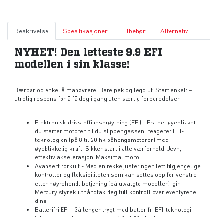
Beskrivelse
Spesifikasjoner
Tilbehør
Alternativ
NYHET! Den letteste 9.9 EFI
modellen i sin klasse!
Bærbar og enkel å manøvrere. Bare pek og legg ut. Start enkelt –
utrolig respons for å få deg i gang uten særlig forberedelser.
Elektronisk drivstoffinnsprøytning (EFI) - Fra det øyeblikket
du starter motoren til du slipper gassen, reagerer EFI-
teknologien (på 8 til 20 hk påhengsmotorer) med
øyeblikkelig kraft. Sikker start i alle værforhold. Jevn,
effektiv akselerasjon. Maksimal moro.
Avansert rorkult - Med en rekke justeringer, lett tilgjengelige
kontroller og fleksibiliteten som kan settes opp for venstre-
eller høyrehendt betjening (på utvalgte modeller), gir
Mercury styrekulthåndtak deg full kontroll over eventyrene
dine.
Batterifri EFI - Gå lenger trygt med batterifri EFI-teknologi,