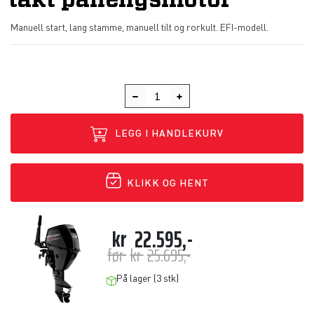
takt påhengsmotor
Manuell start, lang stamme, manuell tilt og rorkult. EFI-modell.
LEGG I HANDLEKURV
KLIKK OG HENT
kr
22.595,-
før
kr
25.695,-
På lager (3 stk)