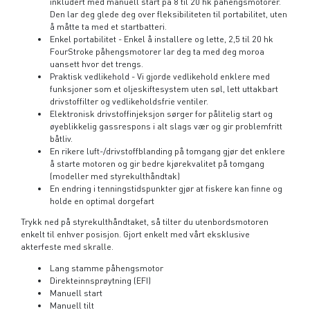
inkludert med manuell start på 8 til 20 hk påhengsmotorer.
Den lar deg glede deg over fleksibiliteten til portabilitet, uten
å måtte ta med et startbatteri.
Enkel portabilitet - Enkel å installere og lette, 2,5 til 20 hk
FourStroke påhengsmotorer lar deg ta med deg moroa
uansett hvor det trengs.
Praktisk vedlikehold - Vi gjorde vedlikehold enklere med
funksjoner som et oljeskiftesystem uten søl, lett uttakbart
drivstoffilter og vedlikeholdsfrie ventiler.
Elektronisk drivstoffinjeksjon sørger for pålitelig start og
øyeblikkelig gassrespons i alt slags vær og gir problemfritt
båtliv.
En rikere luft-/drivstoffblanding på tomgang gjør det enklere
å starte motoren og gir bedre kjørekvalitet på tomgang
(modeller med styrekulthåndtak)
En endring i tenningstidspunkter gjør at fiskere kan finne og
holde en optimal dorgefart
Trykk ned på styrekulthåndtaket, så tilter du utenbordsmotoren
enkelt
til enhver posisjon. Gjort enkelt med vårt eksklusive
akterfeste med skralle.
Lang stamme påhengsmotor
Direkteinnsprøytning (EFI)
Manuell start
Manuell tilt