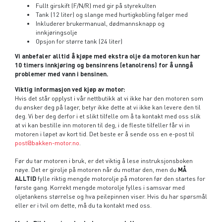
Fullt girskift (F/N/R) med gir på styrekulten
Tank (12 liter) og slange med hurtigkobling følger med
Inkluderer brukermanual, dødmannsknapp og
innkjøringsolje
Opsjon for større tank (24 liter)
Vi anbefaler alltid å kjøpe med ekstra olje da motoren kun har
10 timers innkjøring og bensinrens (etanolrens) for å unngå
problemer med vann i bensinen.
Viktig informasjon ved kjøp av motor:
Hvis det står opplyst i vår nettbutikk at vi ikke har den motoren som
du ønsker deg på lager, betyr ikke dette at vi ikke kan levere den til
deg. Vi ber deg derfor i et slikt tilfelle om å ta kontakt med oss slik
at vi kan bestille inn motoren til deg, i de fleste tilfeller får vi in
motoren i løpet av kort tid. Det beste er å sende oss en e-post til
post@bakken-motor.no
.
Før du tar motoren i bruk, er det viktig å lese instruksjonsboken
nøye. Det er girolje på motoren når du mottar den, men du
MÅ
ALLTID
fylle riktig mengde motorolje på motoren før den startes for
første gang. Korrekt mengde motorolje fylles i samsvar med
oljetankens størrelse og hva peilepinnen viser. Hvis du har spørsmål
eller er i tvil om dette, må du ta kontakt med oss.