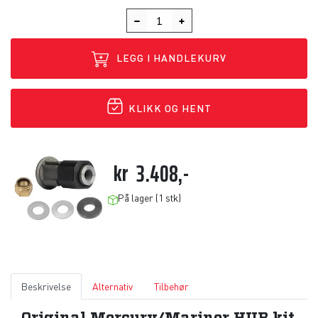
LEGG I HANDLEKURV
KLIKK OG HENT
kr
3.408,-
På lager (1 stk)
Beskrivelse
Alternativ
Tilbehør