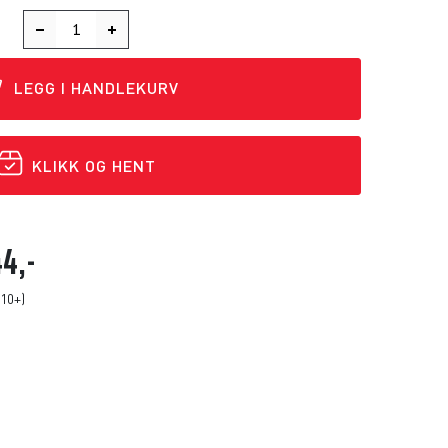
LEGG I HANDLEKURV
KLIKK OG HENT
4,-
(10+)