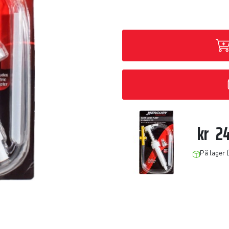
kr
24
På lager 