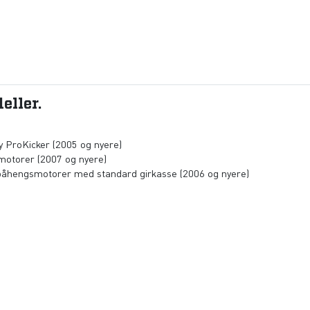
eller.
y ProKicker (2005 og nyere)
motorer (2007 og nyere)
 påhengsmotorer med standard girkasse (2006 og nyere)