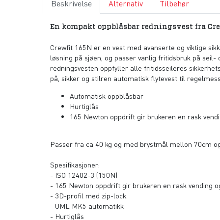
Beskrivelse
Alternativ
Tilbehør
En kompakt oppblåsbar redningsvest fra Cre
Crewfit 165N er en vest med avanserte og viktige sik
løsning på sjøen, og passer vanlig fritidsbruk på sei
redningsvesten oppfyller alle fritidsseileres sikkerhe
på, sikker og stilren automatisk flytevest til regelmess
Automatisk oppblåsbar
Hurtiglås
165 Newton oppdrift gir brukeren en rask vendin
Passer fra ca 40 kg og med brystmål mellon 70cm og 1
Spesifikasjoner:
- ISO 12402-3 (150N)
- 165 Newton oppdrift gir brukeren en rask vending og
- 3D-profil med zip-lock.
- UML MK5 automatikk
- Hurtiglås