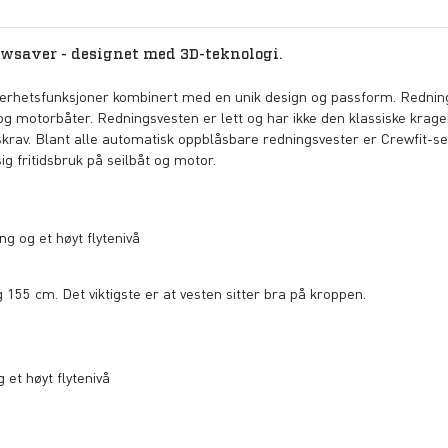
wsaver - designet med 3D-teknologi.
kerhetsfunksjoner kombinert med en unik design og passform. Redning
l- og motorbåter. Redningsvesten er lett og har ikke den klassiske kr
tskrav. Blant alle automatisk oppblåsbare redningsvester er Crewfit-ser
ig fritidsbruk på seilbåt og motor.
g og et høyt flytenivå
55 cm. Det viktigste er at vesten sitter bra på kroppen.
 et høyt flytenivå