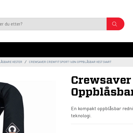
ÅSBARE VESTER
CREWSAVER CREWFIT SPORT 165N OPPBLÅSBAR VEST SVART
Crewsaver 
Oppblåsbar
En kompakt oppblåsbar redni
teknologi.