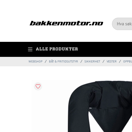
ALLE PRODUKTER
WEBSHOP
BÅT & FRITIDSUTSTYR
SIKKERHET
VESTER
OPPBL