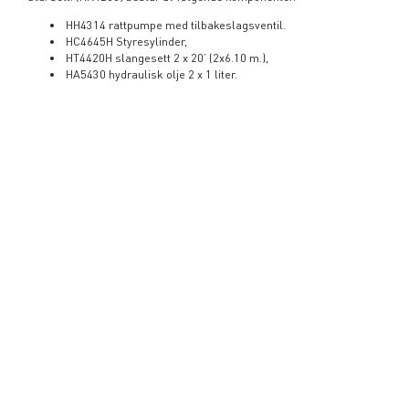
HH4314 rattpumpe med tilbakeslagsventil.
HC4645H Styresylinder,
HT4420H slangesett 2 x 20’ (2x6.10 m.),
HA5430 hydraulisk olje 2 x 1 liter.