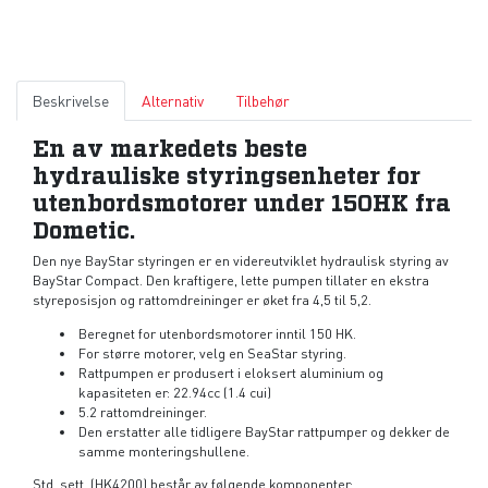
Beskrivelse
Alternativ
Tilbehør
En av markedets beste
hydrauliske styringsenheter for
utenbordsmotorer under 150HK fra
Dometic.
Den nye BayStar styringen er en videreutviklet hydraulisk styring av
BayStar Compact. Den kraftigere, lette pumpen tillater en ekstra
styreposisjon og rattomdreininger er øket fra 4,5 til 5,2.
Beregnet for utenbordsmotorer inntil 150 HK.
For større motorer, velg en SeaStar styring.
Rattpumpen er produsert i eloksert aluminium og
kapasiteten er: 22.94cc (1.4 cui)
5.2 rattomdreininger.
​Den erstatter alle tidligere BayStar rattpumper og dekker de
samme monteringshullene.
Std. sett. (HK4200) består av følgende komponenter: