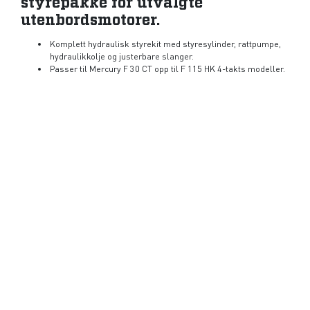
styrepakke for utvalgte
utenbordsmotorer.
Komplett hydraulisk styrekit med styresylinder, rattpumpe,
hydraulikkolje og justerbare slanger.
Passer til Mercury F 30 CT opp til F 115 HK 4-takts modeller.