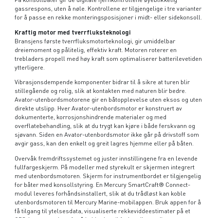
gassrespons, uten å nøle. Kontrollene er tilgjengelige i tre varianter
for å passe en rekke monteringsposisjoner i midt- eller sidekonsoll.
Kraftig motor med tverrfluksteknologi
Bransjens første tverrfluksmotorteknologi, gir umiddelbar
dreiemoment og pålitelig, effektiv kraft. Motoren roterer en
trebladers propell med høy kraft som optimaliserer batterilevetiden
ytterligere.
Vibrasjonsdempende komponenter bidrar til å sikre at turen blir
stillegående og rolig, slik at kontakten med naturen blir bedre.
Avator-utenbordsmotorene gir en båtopplevelse uten eksos og uten
direkte utslipp. Hver Avator-utenbordsmotor er konstruert av
dokumenterte, korrosjonshindrende materialer og med
overflatebehandling, slik at du trygt kan kjøre i både ferskvann og
sjøvann. Siden en Avator-utenbordsmotor ikke går på drivstoff som
avgir gass, kan den enkelt og greit lagres hjemme eller på båten.
Overvåk fremdriftssystemet og juster innstillingene fra en levende
fullfargeskjerm. På modeller med styrekult er skjermen integrert
med utenbordsmotoren. Skjerm for instrumentbordet er tilgjengelig
for båter med konsollstyring. En Mercury SmartCraft® Connect-
modul leveres forhåndsinstallert, slik at du trådløst kan koble
utenbordsmotoren til Mercury Marine-mobilappen. Bruk appen for å
få tilgang til ytelsesdata, visualiserte rekkeviddeestimater på et