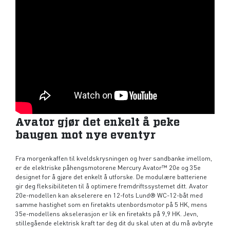
Avator gjør det enkelt å peke
baugen mot nye eventyr
Fra morgenkaffen til kveldskrysningen og hver sandbanke imellom,
er de elektriske påhengsmotorene Mercury Avator™ 20e og 35e
designet for å gjøre det enkelt å utforske. De modulære batteriene
gir deg fleksibiliteten til å optimere fremdriftssystemet ditt. Avator
20e-modellen kan akselerere en 12-fots Lund® WC-12-båt med
samme hastighet som en firetakts utenbordsmotor på 5 HK, mens
35e-modellens akselerasjon er lik en firetakts på 9,9 HK. Jevn,
stillegående elektrisk kraft tar deg dit du skal uten at du må avbryte