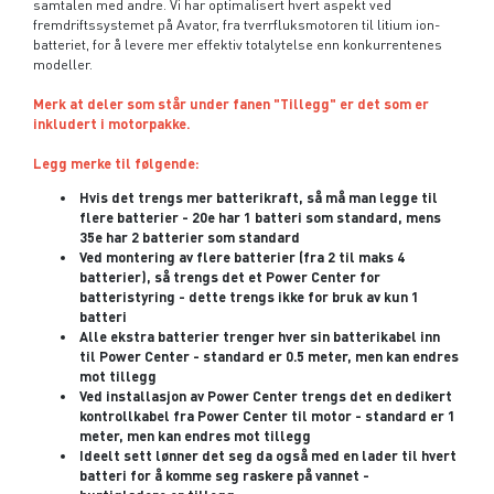
samtalen med andre. Vi har optimalisert hvert aspekt ved
fremdriftssystemet på Avator, fra tverrfluksmotoren til litium ion-
batteriet, for å levere mer effektiv totalytelse enn konkurrentenes
modeller.
Merk at deler som står under fanen "Tillegg" er det som er
inkludert i motorpakke.
Legg merke til følgende:
Hvis det trengs mer batterikraft, så må man legge til
flere batterier - 20e har 1 batteri som standard, mens
35e har 2 batterier som standard
Ved montering av flere batterier (fra 2 til maks 4
batterier), så trengs det et Power Center for
batteristyring - dette trengs ikke for bruk av kun 1
batteri
Alle ekstra batterier trenger hver sin batterikabel inn
til Power Center - standard er 0.5 meter, men kan endres
mot tillegg
Ved installasjon av Power Center trengs det en dedikert
kontrollkabel fra Power Center til motor - standard er 1
meter, men kan endres mot tillegg
Ideelt sett lønner det seg da også med en lader til hvert
batteri for å komme seg raskere på vannet -