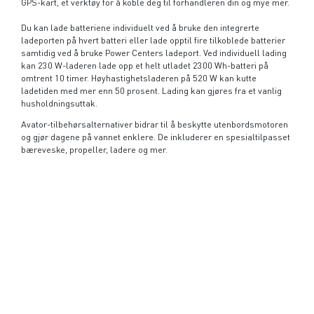
GPS-kart, et verktøy for å koble deg til forhandleren din og mye mer.
Du kan lade batteriene individuelt ved å bruke den integrerte
ladeporten på hvert batteri eller lade opptil fire tilkoblede batterier
samtidig ved å bruke Power Centers ladeport. Ved individuell lading
kan 230 W-laderen lade opp et helt utladet 2300 Wh-batteri på
omtrent 10 timer. Høyhastighetsladeren på 520 W kan kutte
ladetiden med mer enn 50 prosent. Lading kan gjøres fra et vanlig
husholdningsuttak.
Avator-tilbehørsalternativer bidrar til å beskytte utenbordsmotoren
og gjør dagene på vannet enklere. De inkluderer en spesialtilpasset
bæreveske, propeller, ladere og mer.