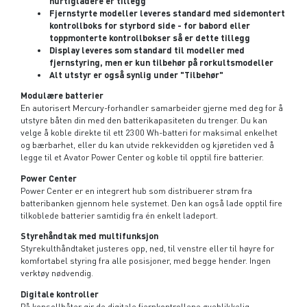
hurtigladere er tillegg
Fjernstyrte modeller leveres standard med sidemontert
kontrollboks for styrbord side - for babord eller
toppmonterte kontrollbokser så er dette tillegg
Display leveres som standard til modeller med
fjernstyring, men er kun tilbehør på rorkultsmodeller
Alt utstyr er også synlig under "Tilbehør"
Modulære batterier
En autorisert Mercury-forhandler samarbeider gjerne med deg for å
utstyre båten din med den batterikapasiteten du trenger. Du kan
velge å koble direkte til ett 2300 Wh-batteri for maksimal enkelhet
og bærbarhet, eller du kan utvide rekkevidden og kjøretiden ved å
legge til et Avator Power Center og koble til opptil fire batterier.
Power Center
Power Center er en integrert hub som distribuerer strøm fra
batteribanken gjennom hele systemet. Den kan også lade opptil fire
tilkoblede batterier samtidig fra én enkelt ladeport.
Styrehåndtak med multifunksjon
Styrekulthåndtaket justeres opp, ned, til venstre eller til høyre for
komfortabel styring fra alle posisjoner, med begge hender. Ingen
verktøy nødvendig.
Digitale kontroller
På konsollbåter gir de digitale fjernkontrollene øyeblikkelig