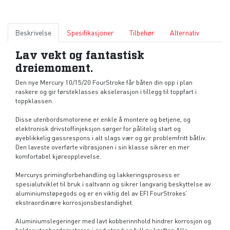
Beskrivelse
Spesifikasjoner
Tilbehør
Alternativ
Lav vekt og fantastisk
dreiemoment.
Den nye Mercury 10/15/20 FourStroke får båten din opp i plan
raskere og gir førsteklasses akselerasjon i tillegg til toppfart i
toppklassen.
Disse utenbordsmotorene er enkle å montere og betjene, og
elektronisk drivstoffinjeksjon sørger for pålitelig start og
øyeblikkelig gassrespons i alt slags vær og gir problemfritt båtliv.
Den laveste overførte vibrasjonen i sin klasse sikrer en mer
komfortabel kjøreopplevelse.
Mercurys primingforbehandling og lakkeringsprosess er
spesialutviklet til bruk i saltvann og sikrer langvarig beskyttelse av
aluminiumstøpegods og er en viktig del av EFI FourStrokes’
ekstraordinære korrosjonsbestandighet.
Aluminiumslegeringer med lavt kobberinnhold hindrer korrosjon og
holder utenbordsmotoren i god stand og full av krefter. Alle