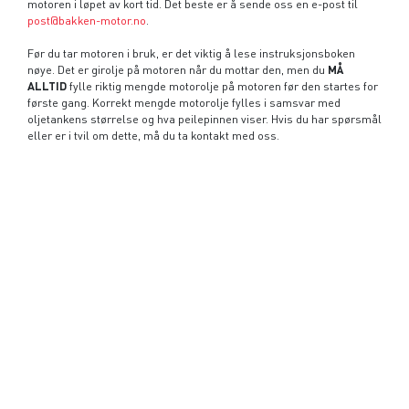
motoren i løpet av kort tid. Det beste er å sende oss en e-post til
post@bakken-motor.no
.
Før du tar motoren i bruk, er det viktig å lese instruksjonsboken
nøye. Det er girolje på motoren når du mottar den, men du
MÅ
ALLTID
fylle riktig mengde motorolje på motoren før den startes for
første gang. Korrekt mengde motorolje fylles i samsvar med
oljetankens størrelse og hva peilepinnen viser. Hvis du har spørsmål
eller er i tvil om dette, må du ta kontakt med oss.