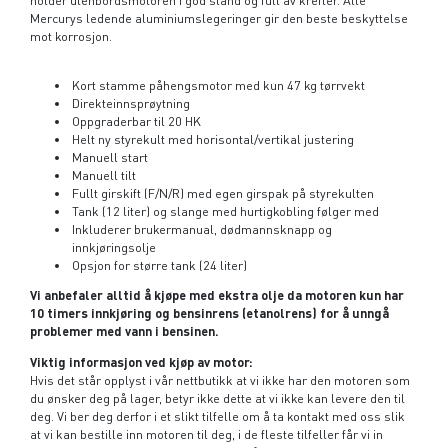
Mercurys ledende aluminiumslegeringer gir den beste beskyttelse
mot korrosjon.
Kort stamme påhengsmotor med kun 47 kg tørrvekt
Direkteinnsprøytning
Oppgraderbar til 20 HK
Helt ny styrekult med horisontal/vertikal justering
Manuell start
Manuell tilt
Fullt girskift (F/N/R) med egen girspak på styrekulten
Tank (12 liter) og slange med hurtigkobling følger med
Inkluderer brukermanual, dødmannsknapp og
innkjøringsolje
Opsjon for større tank (24 liter)
Vi anbefaler alltid å kjøpe med ekstra olje da motoren kun har
10 timers innkjøring og bensinrens (etanolrens) for å unngå
problemer med vann i bensinen.
Viktig informasjon ved kjøp av motor:
Hvis det står opplyst i vår nettbutikk at vi ikke har den motoren som
du ønsker deg på lager, betyr ikke dette at vi ikke kan levere den til
deg. Vi ber deg derfor i et slikt tilfelle om å ta kontakt med oss slik
at vi kan bestille inn motoren til deg, i de fleste tilfeller får vi in