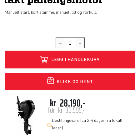
takt påhengsmotor
Manuell start, kort stamme, manuell tilt og rorkult.
LEGG I HANDLEKURV
KLIKK OG HENT
kr
28.190,-
før
kr
30.595,-
Bestillingsvare (ca 2-4 dager fra lokalt
lager)