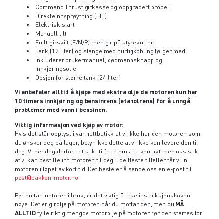
Command Thrust girkasse og oppgradert propell
Direkteinnsprøytning (EFI)
Elektrisk start
Manuell tilt
Fullt girskift (F/N/R) med gir på styrekulten
Tank (12 liter) og slange med hurtigkobling følger med
Inkluderer brukermanual, dødmannsknapp og
innkjøringsolje
Opsjon for større tank (24 liter)
Vi anbefaler alltid å kjøpe med ekstra olje da motoren kun har
10 timers innkjøring og bensinrens (etanolrens) for å unngå
problemer med vann i bensinen.
Viktig informasjon ved kjøp av motor:
Hvis det står opplyst i vår nettbutikk at vi ikke har den motoren som
du ønsker deg på lager, betyr ikke dette at vi ikke kan levere den til
deg. Vi ber deg derfor i et slikt tilfelle om å ta kontakt med oss slik
at vi kan bestille inn motoren til deg, i de fleste tilfeller får vi in
motoren i løpet av kort tid. Det beste er å sende oss en e-post til
post@bakken-motor.no
.
Før du tar motoren i bruk, er det viktig å lese instruksjonsboken
nøye. Det er girolje på motoren når du mottar den, men du
MÅ
ALLTID
fylle riktig mengde motorolje på motoren før den startes for