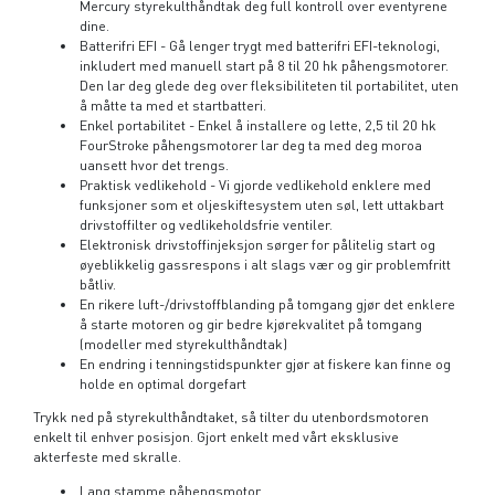
Mercury styrekulthåndtak deg full kontroll over eventyrene
dine.
Batterifri EFI - Gå lenger trygt med batterifri EFI-teknologi,
inkludert med manuell start på 8 til 20 hk påhengsmotorer.
Den lar deg glede deg over fleksibiliteten til portabilitet, uten
å måtte ta med et startbatteri.
Enkel portabilitet - Enkel å installere og lette, 2,5 til 20 hk
FourStroke påhengsmotorer lar deg ta med deg moroa
uansett hvor det trengs.
Praktisk vedlikehold - Vi gjorde vedlikehold enklere med
funksjoner som et oljeskiftesystem uten søl, lett uttakbart
drivstoffilter og vedlikeholdsfrie ventiler.
Elektronisk drivstoffinjeksjon sørger for pålitelig start og
øyeblikkelig gassrespons i alt slags vær og gir problemfritt
båtliv.
En rikere luft-/drivstoffblanding på tomgang gjør det enklere
å starte motoren og gir bedre kjørekvalitet på tomgang
(modeller med styrekulthåndtak)
En endring i tenningstidspunkter gjør at fiskere kan finne og
holde en optimal dorgefart
Trykk ned på styrekulthåndtaket, så tilter du utenbordsmotoren
enkelt
til enhver posisjon. Gjort enkelt med vårt eksklusive
akterfeste med skralle.
Lang stamme påhengsmotor