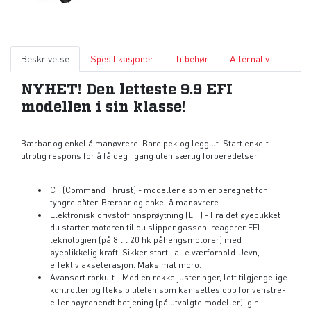
Beskrivelse
Spesifikasjoner
Tilbehør
Alternativ
NYHET! Den letteste 9.9 EFI
modellen i sin klasse!
Bærbar og enkel å manøvrere. Bare pek og legg ut. Start enkelt –
utrolig respons for å få deg i gang uten særlig forberedelser.
CT (Command Thrust) - modellene som er beregnet for
tyngre båter. Bærbar og enkel å manøvrere.
Elektronisk drivstoffinnsprøytning (EFI) - Fra det øyeblikket
du starter motoren til du slipper gassen, reagerer EFI-
teknologien (på 8 til 20 hk påhengsmotorer) med
øyeblikkelig kraft. Sikker start i alle værforhold. Jevn,
effektiv akselerasjon. Maksimal moro.
Avansert rorkult - Med en rekke justeringer, lett tilgjengelige
kontroller og fleksibiliteten som kan settes opp for venstre-
eller høyrehendt betjening (på utvalgte modeller), gir