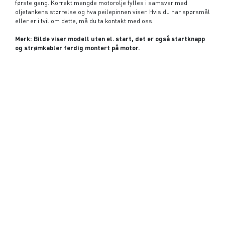
første gang. Korrekt mengde motorolje fylles i samsvar med
oljetankens størrelse og hva peilepinnen viser. Hvis du har spørsmål
eller er i tvil om dette, må du ta kontakt med oss.
Merk: Bilde viser modell uten el. start, det er også startknapp
og strømkabler ferdig montert på motor.