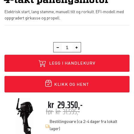
4-takt påhengsmotor
Elektrisk start, lang stamme, manuell tilt og rorkult. EFI-modell med
oppgradert girkasse og propell.
LEGG I HANDLEKURV
KLIKK OG HENT
kr
29.350,-
før
kr
31.595,-
Bestillingsvare (ca 2-4 dager fra lokalt
lager)