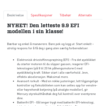
Beskrivelse
Spesifikasjoner
Tilbehør
Alternativ
NYHET! Den letteste 9.9 EFI
modellen i sin klasse!
Bærbar og enkel å manøvrere. Bare pek og legg ut. Start enkelt –
utrolig respons for å få deg i gang uten særlig forberedelser.
Elektronisk drivstoffinnsprøytning (EFI) - Fra det øyeblikket
du starter motoren til du slipper gassen, reagerer EFI-
teknologien (på 8 til 20 hk påhengsmotorer) med
øyeblikkelig kraft. Sikker start i alle værforhold. Jevn,
effektiv akselerasjon. Maksimal moro.
Avansert rorkult - Med en rekke justeringer, lett tilgjengelige
kontroller og fleksibiliteten som kan settes opp for venstre-
eller høyrehendt betjening (på utvalgte modeller), gir
Mercury styrekulthåndtak deg full kontroll over eventyrene
dine.
Batterifri EFI - Gå lenger trygt med batterifri EFI-teknologi,