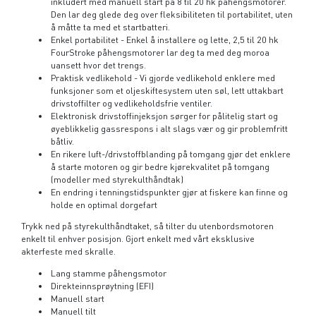
inkludert med manuell start på 8 til 20 hk påhengsmotorer.
Den lar deg glede deg over fleksibiliteten til portabilitet, uten
å måtte ta med et startbatteri.
Enkel portabilitet - Enkel å installere og lette, 2,5 til 20 hk
FourStroke påhengsmotorer lar deg ta med deg moroa
uansett hvor det trengs.
Praktisk vedlikehold - Vi gjorde vedlikehold enklere med
funksjoner som et oljeskiftesystem uten søl, lett uttakbart
drivstoffilter og vedlikeholdsfrie ventiler.
Elektronisk drivstoffinjeksjon sørger for pålitelig start og
øyeblikkelig gassrespons i alt slags vær og gir problemfritt
båtliv.
En rikere luft-/drivstoffblanding på tomgang gjør det enklere
å starte motoren og gir bedre kjørekvalitet på tomgang
(modeller med styrekulthåndtak)
En endring i tenningstidspunkter gjør at fiskere kan finne og
holde en optimal dorgefart
Trykk ned på styrekulthåndtaket, så tilter du utenbordsmotoren
enkelt
til enhver posisjon. Gjort enkelt med vårt eksklusive
akterfeste med skralle.
Lang stamme påhengsmotor
Direkteinnsprøytning (EFI)
Manuell start
Manuell tilt