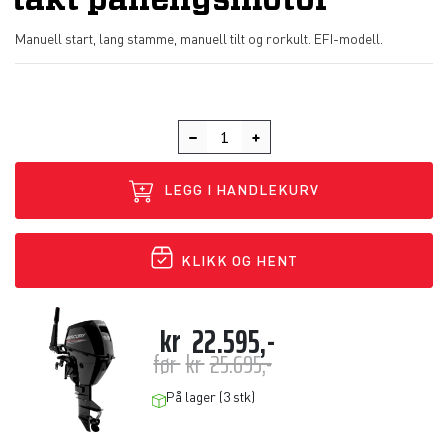
takt påhengsmotor
Manuell start, lang stamme, manuell tilt og rorkult. EFI-modell.
LEGG I HANDLEKURV
KLIKK OG HENT
kr
22.595,-
før
kr
25.695,-
På lager (3 stk)