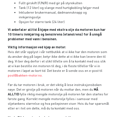
Fullt girskift (F/N/R) med gir på styrekulten
Tank (12 liter) og slange med hurtigkobling følger med
Inkluderer brukermanual, dødmannsknapp og
innkjøringsolje
Opsjon for større tank (24 liter)
Vi anbefaler alltid å kjøpe med ekstra olje da motoren kun har
10 timers innkjøring og bensinrens (etanolrens) for å unngå
problemer med vann i bensinen.
Viktig informasjon ved kjøp av motor:
Hvis det står opplyst i vår nettbutikk at vi ikke har den motoren som
du ønsker deg på lager, betyr ikke dette at vi ikke kan levere den til
deg. Vi ber deg derfor i et slikt tilfelle om å ta kontakt med oss slik
at vi kan bestille inn motoren til deg, i de fleste tilfeller får vi in
motoren i løpet av kort tid. Det beste er å sende oss en e-post til
post@bakken-motor.no
.
Før du tar motoren i bruk, er det viktig å lese instruksjonsboken
nøye. Det er girolje på motoren når du mottar den, men du
MÅ
ALLTID
fylle riktig mengde motorolje på motoren før den startes for
første gang. Korrekt mengde motorolje fylles i samsvar med
oljetankens størrelse og hva peilepinnen viser. Hvis du har spørsmål
eller er i tvil om dette, må du ta kontakt med oss.