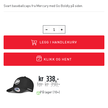
Svart baseballcaps fra Mercury med Go Boldly på siden.
LEGG I HANDLEKURV
KLIKK OG HENT
kr
338,-
før
kr
398,-
På lager (10+)